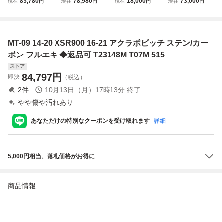
83,780
78,980
18,000
73,000
現在
円
現在
円
現在
円
現在
円
XSR900 16-2
クラポビッチ レー
A/XSR900 ヤマハ
フラー カーボン M
0※ カーボン/ス
シングライン カー
T09 xsr900
テンレス フルエ
ボン サイレンサー
キ マフラー JM
フルエキゾースト
MT-09 14-20 XSR900 16-21 アクラポビッチ ステン/カー
CA
マフラー 良品【H
480】
ボン フルエキ ◆返品可 T23148M T07M 515
ストア
84,797
円
即決
（税込）
2
件
10月13日（月）17時13分
終了
やや傷や汚れあり
あなただけの特別なクーポンを受け取れます
詳細
5,000円相当、落札価格がお得に
商品情報