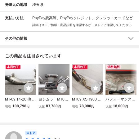
発送元の地域
埼玉県
支払い方法
PayPay残高等、PayPayクレジット、クレジットカードなど
詳細はストア情報・商品説明を確認するか、ストアに確認してください
その他の情報
この商品も注目されています
本日終了
本日終了
送料無料
MT-09 14-20 他 ア
ヨシムラ MT09
MT09 XSR900 14
パフォーマンスダ
クラポビッチ ステ
14-16 17-20※
-20 akrapovic ア
ンパー MT09/TR
108,798
83,780
78,980
18,000
現在
円
現在
円
現在
円
現在
円
ン/チタン フルエ
XSR900 16-2
クラポビッチ レー
A/XSR900 ヤマハ
キ AKRAPOVIC X
0※ カーボン/ス
シングライン カー
SR900 TRACER
テンレス フルエ
ボン サイレンサー
トレーサー MT09
キ マフラー JM
フルエキゾースト
◆返品可 T23100
CA
マフラー 良品【H
ストア
A T08A 760
480】