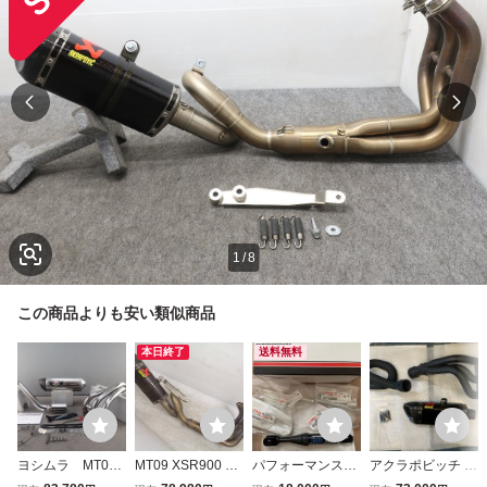
1
/
8
この商品よりも安い類似商品
本日終了
送料無料
ヨシムラ MT09
MT09 XSR900 14
パフォーマンスダ
アクラポビッチ フ
14-16 17-20※
-20 akrapovic ア
ンパー MT09/TR
ルエキゾーストマ