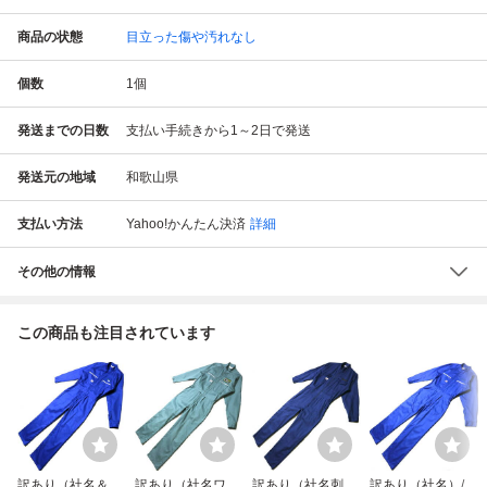
商品の状態
目立った傷や汚れなし
個数
1
個
発送までの日数
支払い手続きから1～2日で発送
発送元の地域
和歌山県
支払い方法
Yahoo!かんたん決済
詳細
その他の情報
この商品も注目されています
訳あり（社名＆名
訳あり（社名ワッ
訳あり（社名刺
訳あり（社名）/か