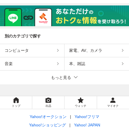
183センチ位、股
3Lサイズ（身長18
（身長170-172セ
0-183センチ位、
下80.5）
1-183センチ位、
ンチ位、股下76）
股下80）
股下79.5）
別のカテゴリで探す
コンピュータ
家電、AV、カメラ
音楽
本、雑誌
もっと見る
トップ
出品
ウォッチ
マイオク
Yahoo!オークション
Yahoo!フリマ
Yahoo!ショッピング
Yahoo! JAPAN