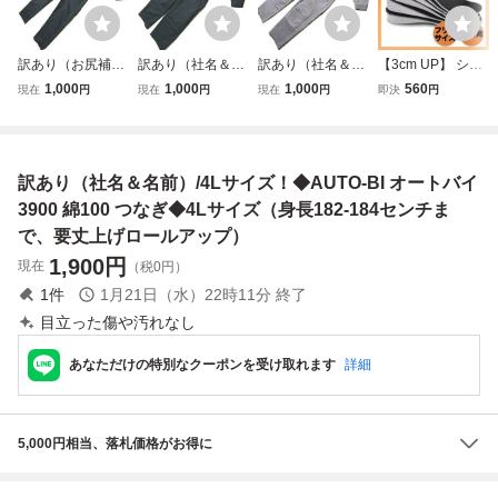
訳あり（お尻補修
訳あり（社名＆裾
訳あり（社名＆名
【3cm UP】 シー
1）/夏用3L！◆A
裂傷）/4Lサイ
前）/ゆったり3L
クレットインソー
1,000
1,000
1,000
560
現在
円
現在
円
現在
円
即決
円
UTO-BI オートバ
ズ！◆NB-TRUST
サイズ！◆DON
ル 中敷き 身長ア
イ 1-5910 65/35ポ
NBトラスト 1501
ヤマタカ 5730 65/
ップ レディース
リ綿地 夏ドライ
0 65/35ポリ綿地
35ポリ綿地 つな
メンズ
つなぎ◆3Lサイズ
つなぎ◆4Lサイズ
ぎ◆3Lサイズ（身
訳あり（社名＆名前）/4Lサイズ！◆AUTO-BI オートバイ
（身長178-180セ
（身長174センチ
長178-180センチ
ンチ位、股下78）
まで、股下60.5）
位、股下72.5）
3900 綿100 つなぎ◆4Lサイズ（身長182-184センチま
で、要丈上げロールアップ）
1,900
円
現在
（税0円）
1
件
1月21日（水）22時11分
終了
目立った傷や汚れなし
あなただけの特別なクーポンを受け取れます
詳細
5,000円相当、落札価格がお得に