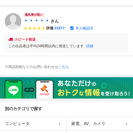
LP、25・3P-399
【レコード/recor
マイケル・ジャク
ル・ジャクソン ス
#P29YK3
d/LP】
ソン/Thriller/スリ
リラー / 25-3P-39
ラー/25・3P-399/
9 / LP アナログレ
落札率が高い
1982年/レコード
コード
＊ ＊ ＊ ＊ ＊
さん
評価
31977
本人確認済
スピード発送
この出品者は平均24時間以内に発送しています
詳細
※商品削除などのお問い合わせは
こちら
別のカテゴリで探す
コンピュータ
家電、AV、カメラ