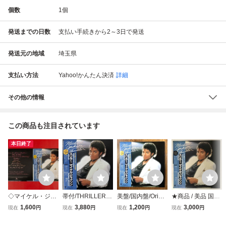
個数
1
個
発送までの日数
支払い手続きから2～3日で発送
発送元の地域
埼玉県
支払い方法
Yahoo!かんたん決済
詳細
その他の情報
この商品も注目されています
本日終了
◇マイケル・ジャ
帯付/THRILLER
美盤/国内盤/Orig/
★商品 / 美品 国内
クソン Michael Ja
マイケル・ジャク
帯/ライナー/8Pブ
盤 帯付き/ MICHA
1,600
3,880
1,200
3,000
現在
円
現在
円
現在
円
現在
円
ckson/スリラー Th
ソン Michael Jack
ックレット付/LP/
EL JACKSON TH
riller/国内盤帯付き
son /25・3P-399
Michael Jackson/
RILLER / マイケ