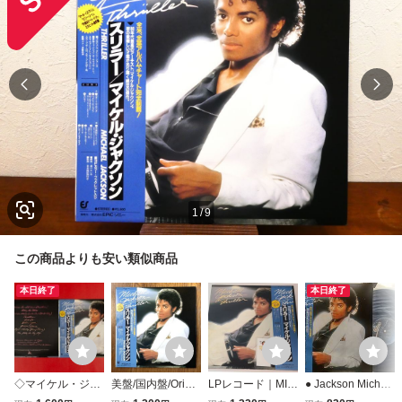
1
/
9
この商品よりも安い類似商品
本日終了
本日終了
◇マイケル・ジャ
美盤/国内盤/Orig/
LPレコード｜MIC
● Jackson Michae
クソン Michael Ja
帯/ライナー/8Pブ
HAEL JACKSON
l ● Thriller マイケ