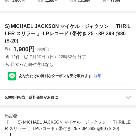
1,600
1,200
1,320
830
現在
円
現在
円
現在
円
現在
円
ckson/スリラー Th
ックレット付/LP/
THRILLER｜マ
ル・ジャクソン ス
riller/国内盤帯付き
Michael Jackson/
イケル・ジャクソ
リラー
LP、25・3P-399
マイケル・ジャク
ン｜25-3P-399
#P29YK3
ソン/Thriller/スリ
【M005】
S) MICHAEL JACKSON マイケル・ジャクソン 「 THRIL
ラー/25・3P-399/
1982年/レコード
LER スリラー 」 LPレコード / 帯付き 25・3P-399 @80
(S-20)
1,900
円
現在
（税0円）
12
件
7月20日（日）22時32分
終了
目立った傷や汚れなし
あなただけの特別なクーポンを受け取れます
詳細
5,000円相当、落札価格がお得に
出品物
【 S) MICHAEL JACKSON マイケル・ジャクソン 「 THRILLE
R スリラー 」 LPレコード / 帯付き 25・3P-399 @80 (S-20)
】