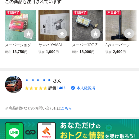
この商品も注目されています
本日終了
本日終了
本日終了
スーパージョグ Z
ヤマハ YAMAHA
スーパーJOG ZR
3ykスーパージョ
R SUPER JOG ZR
jog superZ (3YK
3YK ZERO デジタ
グzrステム 三又
13,750
1,000
18,000
2,400
現在
円
現在
円
即決
円
現在
円
3YK DAYTONA デ
4)スーパージョグ
ル CDI ジョグ
イトナ パワーアド
Z サービスマニュ
バンス フルデジタ
アル サービスガイ
ル CDI 未開封 当
ド メンテナンス整
時物新品 1172
備書 B0481
＊ ＊ ＊ ＊ ＊
さん
評価
1403
本人確認済
※商品削除などのお問い合わせは
こちら