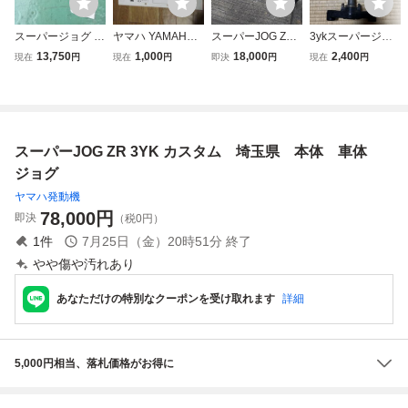
スーパージョグ Z
ヤマハ YAMAHA
スーパーJOG ZR
3ykスーパージョ
R SUPER JOG ZR
jog superZ (3YK
3YK ZERO デジタ
グzrステム 三又
13,750
1,000
18,000
2,400
現在
円
現在
円
即決
円
現在
円
3YK DAYTONA デ
4)スーパージョグ
ル CDI ジョグ
イトナ パワーアド
Z サービスマニュ
バンス フルデジタ
アル サービスガイ
ル CDI 未開封 当
ド メンテナンス整
時物新品 1172
備書 B0481
スーパーJOG ZR 3YK カスタム 埼玉県 本体 車体
ジョグ
ヤマハ発動機
78,000
円
即決
（税0円）
1
件
7月25日（金）20時51分
終了
やや傷や汚れあり
あなただけの特別なクーポンを受け取れます
詳細
5,000円相当、落札価格がお得に