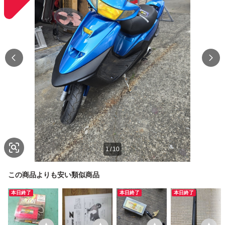
1
/
10
この商品よりも安い類似商品
本日終了
本日終了
本日終了