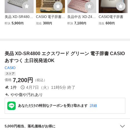
美品 XD-SR4800
CASIO 電子辞書 E
良品中古 XD-Z490
CASIO電子辞書
エクスワード ホワ
X-word XD-E55-N
0 エクスワード ピ
5,900
300
7,100
600
即決
円
現在
円
即決
円
現在
円
イト 電子辞書 CA
ンク 電子辞書 CA
SIO あすつく 土日
SIO あすつく 土日
祝発送OK
祝発送OK
美品 XD-SR4800 エクスワード グリーン 電子辞書 CASIO
あすつく 土日祝発送OK
CASIO
ストア
7,200
円
価格
（税込）
1
件
4月7日（火）11時5分
終了
やや傷や汚れあり
あなただけの特別なクーポンを受け取れます
詳細
5,000円相当、落札価格がお得に