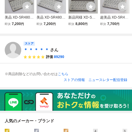
美品 XD-SR4800
美品 XD-SR4800
新品同様 XD-SR4
超美品 XD-SR480
エクスワード ホワ
エクスワード ホワ
800 エクスワード
0 エクスワード ホ
7,200
7,200
8,800
7,700
即決
円
即決
円
即決
円
即決
円
イト 電子辞書 CA
イト 電子辞書 CA
ホワイト 電子辞書
ワイト 電子辞書 C
SIO あすつく 土日
SIO あすつく 土日
CASIO あすつく
ASIO あすつく 土
祝発送OK
祝発送OK
土日祝発送OK
日祝発送OK
ストア
＊ ＊ ＊ ＊ ＊
さん
評価
89290
※商品削除などのお問い合わせは
こちら
ストアの情報
ニュースレター配信登録
人気のメーカー・ブランド
1
2
3
4
5