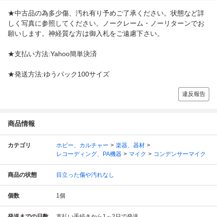
★中古品の為多少傷、汚れ有り予めご了承ください。状態など詳
しく写真に参照してください。ノークレーム・ノーリターンでお
願いします。神経質な方は御入札をご遠慮下さい。
★支払い方法:Yahoo簡単決済
★発送方法:ゆうパック100サイズ
違反報告
商品情報
カテゴリ
ホビー、カルチャー
楽器、器材
レコーディング、PA機器
マイク
コンデンサーマイク
商品の状態
目立った傷や汚れなし
個数
1
個
発送までの日数
支払い手続きから1～2日で発送