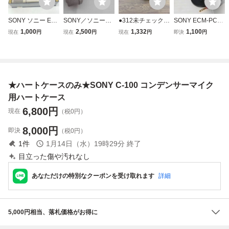
SONY ソニー EC
SONY／ソニー
●312未チェックジ
SONY ECM-PC60
M-989 エレクトレ
ステレオコンデン
ャンク SONY E
コンデンサーマイ
1,000
2,500
1,332
1,100
現在
円
現在
円
現在
円
即決
円
ット コンデンサー
サーマイク ECM
CM-101SM マイ
ク 3.5mmジャッ
マイク ケース付き
-99 動作品
ク コンデンサーマ
ク ソニー
3408
イク ケース付き
★ハートケースのみ★SONY C-100 コンデンサーマイク
用ハートケース
6,800
円
現在
（税0円）
8,000
円
即決
（税0円）
1
件
1月14日（水）19時29分
終了
目立った傷や汚れなし
あなただけの特別なクーポンを受け取れます
詳細
5,000円相当、落札価格がお得に