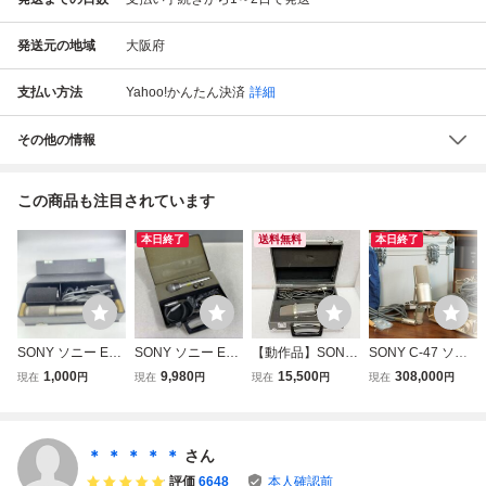
発送元の地域
大阪府
支払い方法
Yahoo!かんたん決済
詳細
その他の情報
この商品も注目されています
本日終了
送料無料
本日終了
SONY ソニー EC
SONY ソニー EC
【動作品】SONY
SONY C-47 ソニ
M-989 エレクトレ
M-65 コンデンサ
C-38B コンデンサ
ー コンデンサーマ
1,000
9,980
15,500
308,000
現在
円
現在
円
現在
円
現在
円
ット コンデンサー
ーマイク ケース付
ーマイク / 通称サ
イク C47 / ケー
マイク ケース付き
き 動作未確認 現
ンパチ / 9V電池 フ
ス、パワーサプラ
3408
状品
ァンタム動作確認
イ、 ケーブル付属
済 / 純正ハードケ
@R09250
＊ ＊ ＊ ＊ ＊
さん
ース付
評価
6648
本人確認前