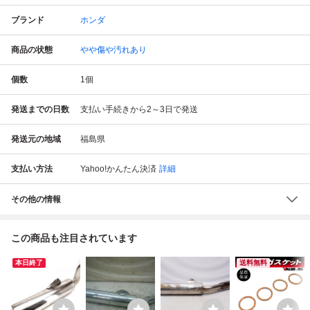
ブランド
ホンダ
商品の状態
やや傷や汚れあり
個数
1
個
発送までの日数
支払い手続きから2～3日で発送
発送元の地域
福島県
支払い方法
Yahoo!かんたん決済
詳細
その他の情報
この商品も注目されています
本日終了
送料無料