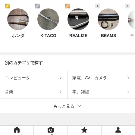
1
2
3
4
5
ホンダ
KITACO
REALIZE
BEAMS
モ
別のカテゴリで探す
コンピュータ
家電、AV、カメラ
音楽
本、雑誌
もっと見る