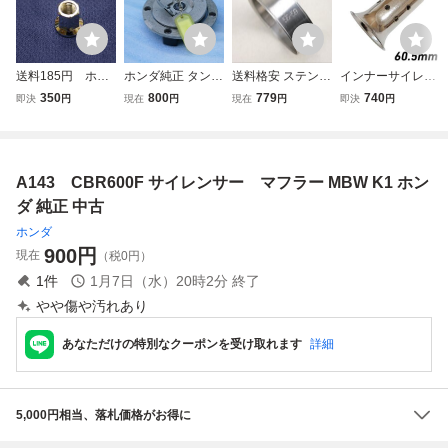
送料185円 ホン
ホンダ純正 タンク
送料格安 ステンレ
インナーサイレン
ダ純正 M7 メ
キャップ CB400S
スマフラーバンド
サー 60.5mm バイ
350
800
779
740
即決
円
現在
円
現在
円
即決
円
ッキ エキゾース
F CBR400RR VF
56-59mm CBR10
ク 整備 マフラー
ト ナット マフ
R400R NSR250R
00RR CBR600RR
激安 汎用 消音 ス
ラー ナット C
CBR250RR RVF4
CB1000SF VFR8
テンレス製 スリッ
BR600F4i フラ
00R VT250スパー
00 CBR1100XX V
プオンマフラー イ
A143 CBR600F サイレンサー マフラー MBW K1 ホン
ンジナット ７ミ
ダ ゼルビス ブロ
TR1000R CB750
ンナーバッフル ホ
リ
ス400 CBR600F
F RVF750サイレ
ンダ ヤマハ
ダ 純正 中古
CB600RR BEET
ンサー57mm58m
ホンダ
m
900
円
現在
（税0円）
1
件
1月7日（水）20時2分
終了
やや傷や汚れあり
あなただけの特別なクーポンを受け取れます
詳細
5,000円相当、落札価格がお得に