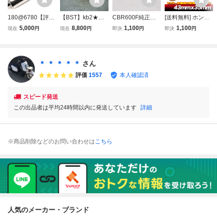
180@6780【評価
【BST】kb2★ホ
CBR600F純正サ
[送料無料] ホンダ
A】 HONDA ホン
ンダ CBR600F P
イレンサーMBW-
マフラーガスケッ
5,000
8,800
1,100
1,100
現在
円
現在
円
即決
円
即決
円
ダ 純正 CBR600F
C35 純正 サイレ
G1マフラーPC35
ト 4個 / CBX750F
PC35 系 マフラー
ンサー マフラー H
ベース素材にどう
CB650 RC03 RC
サイレンサー HM
M MBW K1
ぞ
05 CB650F CBX6
MBW E2
50カスタム DN-0
＊ ＊ ＊ ＊ ＊
さん
1 CBR600F PC25
評価
1557
本人確認済
PC35 CBR600RR
PC37
スピード発送
この出品者は平均24時間以内に発送しています
詳細
※商品削除などのお問い合わせは
こちら
人気のメーカー・ブランド