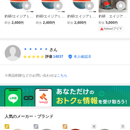
釣研/エイジアＬＣ
釣研/エイジアＬＣ
釣研/エイジアＬＣ
釣研 エイジア
マスターピース
マスターピース
マスターピース
マスターピース
2,400
2,400
2,400
5,000
即決
円
即決
円
即決
円
即決
円
０７ スカーレッ
０５ スカーレッ
０４ スカーレッ
LCマスターピース
Yahoo!フリマ
ト 送料無料
ト 送料無料
ト 送料無料
＊ ＊ ＊ ＊ ＊
さん
評価
14037
本人確認済
※商品削除などのお問い合わせは
こちら
人気のメーカー・ブランド
1
2
3
4
5