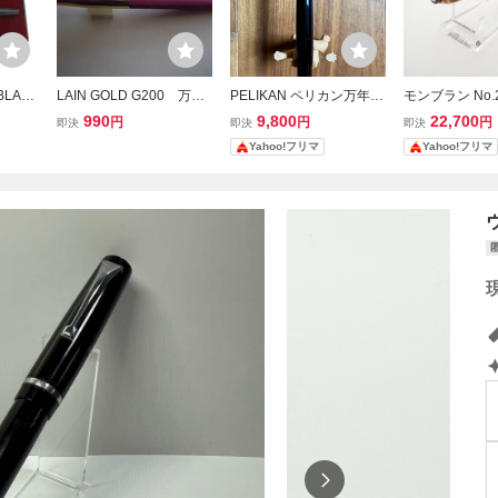
BLAN
LAIN GOLD G200 万年
PELIKAN ペリカン万年筆
モンブラン No.
用具 G
筆 吸入式 ★ジャンク扱
Bayer社ノベルティ 中字
EF相当 ピスト
990
9,800
22,700
円
円
円
即決
即決
即決
い
M 黒軸吸入式 ドイツ製
ィンテージ
Yahoo!フリマ
Yahoo!フリマ