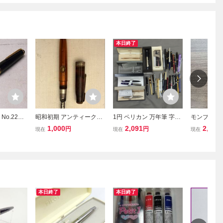
本日終了
 No.22
昭和初期 アンティーク・
1円 ペリカン 万年筆 字幅
モンブラ
モンブラ
ビンテージ吸入式万年筆
F 尾栓回転吸入式 他 パー
1,000
2,091
2,000
円
円
現在
現在
現在
万年筆 ヴィンテージ 筆記
カー ノック式 ボールペン
用具 文房具 メーカー不明
等 文房具 まとめ セット
現状品
本日終了
本日終了