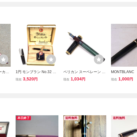
ーカー
1円 モンブラン No.32 ペ
ペリカン スーベレーン ペ
MONTBLANC
ン先 585 万年筆 インク吸
ン先 18C-750 万年筆 イ
吸入式万年筆 
3,520
1,034
1,000
円
円
円
現在
現在
現在
入式 2本 他 PELIKAN ペ
ンク吸入式 全長約13.8cm
ン USED
ン先 14C-585 万年筆 文
文房具 筆記用具 事務用品
房具 計3点 B6416
PELIKAN
本日終了
送料無料
送料無料