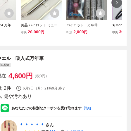
24 万年筆
美品 パイロット ミュー
パイロット 万年筆 廃
★Montbl
ン吸入 ヴ
箱付き 万年筆 PILOT A45
盤 petit1 三色セット
MEISTERST
26,000
2,000
39,60
円
円
即決
即決
即決
6
（カートリッジ付き）
万年筆 ブラ
K/ピストン
具/文房具/
214590103
ウエル 吸入式万年筆
匿名配送
4,600
円
現在
（税0円）
2
件
6月9日（月）21時9分
終了
傷や汚れあり
あなただけの特別なクーポンを受け取れます
詳細
＊ ＊ ＊ ＊ ＊
さん