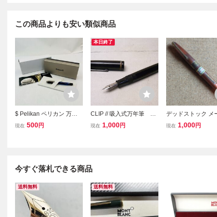
この商品よりも安い類似商品
本日終了
$ Pelikan ペリカン 万年
CLIP // 吸入式万年筆 ヴ
デッドストック メ
筆 M205クラシックマー
ィンテージ USED
不明 万年筆 吸入式
500
1,000
1,000
円
円
円
現在
現在
現在
ブルブルー 販売証明書付
筆記用具 文房具 吸入式
今すぐ落札できる商品
送料無料
送料無料