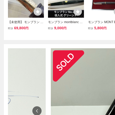
【未使用】 モンブラン 万
モンブラン montblanc N
モンブラン MONT 
年筆 146 1970年代 ペン
o.221 吸入式 グリーン F
C 万年筆 ペン 筆記
69,800
9,000
5,800
円
円
円
即決
即決
即決
先全金14C＋2段エボナイ
細字 万年筆
ERMANY その他
ト芯 極細字 MONTBLAN
C 吸入式 マイスターシュ
テュック146 箱付き