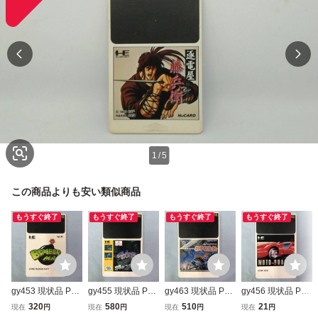
1
/
5
この商品よりも安い類似商品
もうすぐ終了
もうすぐ終了
もうすぐ終了
もうすぐ終了
gy453 現状品 PC
gy455 現状品 PC
gy463 現状品 PC
gy456 現状品 PC
エンジン HuCAR
エンジン HuCAR
エンジン HuCAR
エンジン HuCAR
320
580
510
21
現在
円
現在
円
現在
円
現在
円
D 「ボンバーマ
D 「サイバーコ
D 「源平討魔伝」
D 「モトローダ