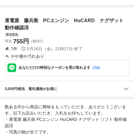
ン」 ソフトのみ
ア」 ソフトのみ
ソフトのみ
ー」 ソフトのみ
逐電屋 藤兵衛 PCエンジン HuCARD ナグザット
動作確認済
匿名配送
755
円
現在
（税0円）
7
件
5月16日（金）21時17分
終了
やや傷や汚れあり
あなただけの特別なクーポンを受け取れます
詳細
5,000円相当、落札価格がお得に
数ある中から商品に興味をもっていただき、ありがとうございま
す。以下お読みいただき、入札をお待ちしています。
・逐電屋 藤兵衛 PCエンジン HuCARD ナグザット ソフト 動作確
認済
・写真の物が全てです。