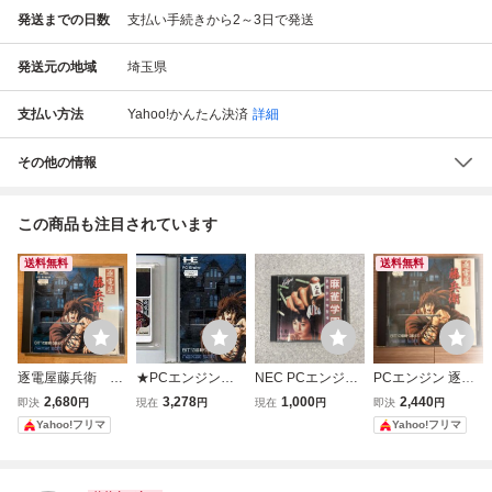
発送までの日数
支払い手続きから2～3日で発送
発送元の地域
埼玉県
支払い方法
Yahoo!かんたん決済
詳細
その他の情報
この商品も注目されています
送料無料
送料無料
逐電屋藤兵衛 P
★PCエンジン★H
NEC PCエンジン
PCエンジン 逐電
Cエンジン ナグザ
uカード★【逐電
HuCARD 麻雀学
屋 藤兵衛 ナグザ
2,680
3,278
1,000
2,440
即決
円
現在
円
現在
円
即決
円
ット
屋 藤兵衛】★
園 東間宗四郎登場
ット 箱説付
Yahoo!フリマ
Yahoo!フリマ