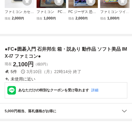
ファミコン カセッ
ファミコン FC
FC ジーザス 恐怖
ファミコン ツイン
ト 囲碁入門 IMX-I
美品 マッピーラ
のバイオモンスタ
ビー Konami 箱説
2,000
1,000
2,000
1,000
現在
円
現在
円
現在
円
現在
円
7 アイマックス 出
ンド 箱説付き
ー ファミコンソフ
付 FC レトロゲー
題/石井邦生 九段
ステッカー付属
ト 箱説付
ム
ファミリーコンピ
ュータ ソフト 起
動確認済 中古 ya
●FC●囲碁入門 石井邦生 箱・説あり 動作品 ソフト美品 IM
3504
X-I7 ファミコン●
2,100
円
現在
（税0円）
5
件
3月10日（月）22時14分
終了
未使用に近い
あなただけの特別なクーポンを受け取れます
詳細
5,000円相当、落札価格がお得に