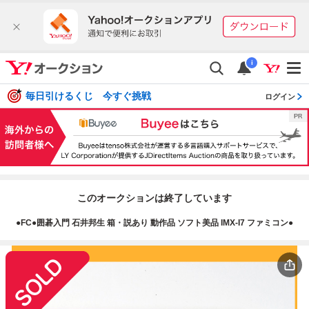
i
毎日引けるくじ 今すぐ挑戦
ログイン
このオークションは終了しています
●FC●囲碁入門 石井邦生 箱・説あり 動作品 ソフト美品 IMX-I7 ファミコン●