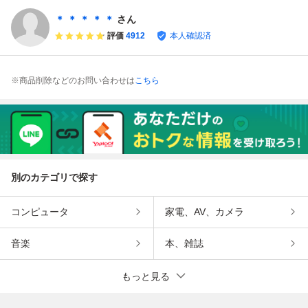
ュータ ソフト 起
動確認済 中古 ya
＊ ＊ ＊ ＊ ＊
さん
3504
評価
4912
本人確認済
※商品削除などのお問い合わせは
こちら
別のカテゴリで探す
コンピュータ
家電、AV、カメラ
音楽
本、雑誌
もっと見る