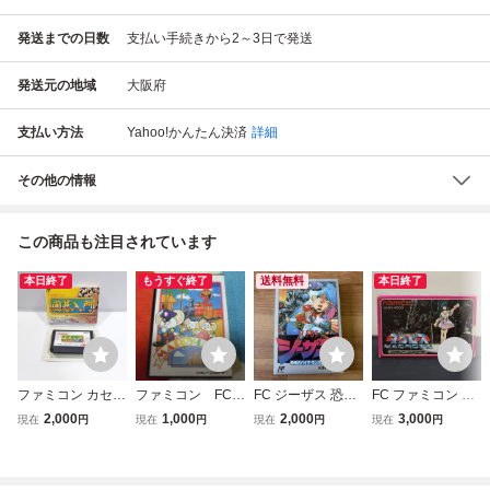
発送までの日数
支払い手続きから2～3日で発送
発送元の地域
大阪府
支払い方法
Yahoo!かんたん決済
詳細
その他の情報
この商品も注目されています
本日終了
もうすぐ終了
送料無料
本日終了
ファミコン カセッ
ファミコン FC
FC ジーザス 恐怖
FC ファミコン 超
ト 囲碁入門 IMX-I
美品 マッピーラ
のバイオモンスタ
時空要塞マクロス
2,000
1,000
2,000
3,000
現在
円
現在
円
現在
円
現在
円
7 アイマックス 出
ンド 箱説付き
ー ファミコンソフ
ソフト ハガキ 箱
題/石井邦生 九段
ステッカー付属
ト 箱説付
説付 (08068米
ファミリーコンピ