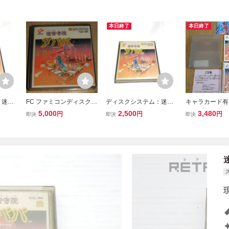
本日終了
本日終了
：迷宮
FC ファミコンディスクシ
ディスクシステム：迷宮
キャラカード有
品］外
ステム 迷宮寺院ダババ
寺院ダババ［動作品］外
認済み 迷宮寺院
5,000
2,500
3,480
円
円
円
即決
即決
即決
ド付き
(取説・カード・ケース付
箱、説明書付き
ナミ ファミコン
き) コナミ
システム レト
フト ファミリ
ータ 1987年