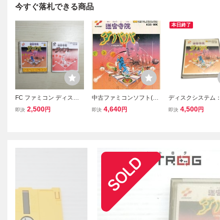
今すぐ落札できる商品
本日終了
FC ファミコン ディスク
中古ファミコンソフト(デ
ディスクシステム
システム ディスクカード
ィスクシステム) 迷宮寺院
寺院ダババ［動作
2,500
4,640
4,500
円
円
円
即決
即決
即決
/ 迷宮寺院ダババ
ダババ
箱、説明書、カー