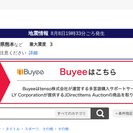
地震情報
8月8日19時33分
ごろ発生
県熊本
3
最大震度
など
注意ください
詳細
すべてのカテゴリ
＋条件指定
ン
タイトル
スポーツ、その他
その他