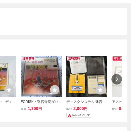
送料無料
送料無料
本日終了
コン ディス
FCDISK・迷宮寺院ダババ
ディスクシステム 迷宮寺
アスピック
迷宮寺院
（送料無料！）
院ダババ
【動作確認
1,300
2,000
980
円
円
円
現在
即決
現在
MI 中古
ファミコン
Yahoo!フリマ
☆
テム FCD