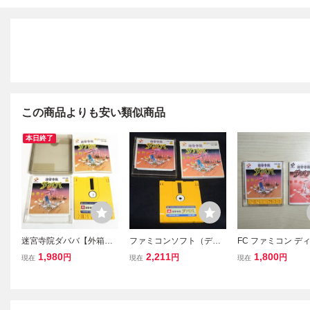
この商品よりも安い類似商品
本日終了
迷宮寺院ダババ【外箱・
ファミコンソフト（ディ
FC ファミコン デ
説明書・動作確認済・同
スクシステム）
システム ディスク
1,980
2,211
1,800
円
円
円
現在
現在
現在
梱可】ファミコン ディス
迷宮寺院ダババ
/ 迷宮寺院ダババ
クシステム FCD
(73)