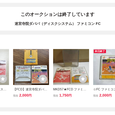
このオークションは終了しています
迷宮寺院ダババ（ディスクシステム） ファミコン FC
本日終了
ィスク
【FCD】迷宮寺院ダババ
MKD57★FCD ファミコ
☆FC ファミ
カード
KONAMI ファミコン ディ
ン ディスクシステム ソフ
クシステム 
2,000
1,750
2,000
円
円
円
現在
現在
現在
スクシステム ソフト、取
ト 迷宮寺院ダババ ケー
ダババ KONA
説
ス・説明書付きジャケッ
品 動作未確認
ト無し 起動確認済き クリ
ーニング済