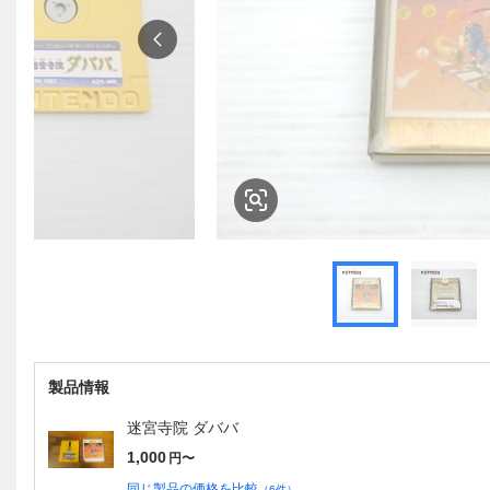
製品情報
迷宮寺院 ダババ
1,000
円〜
同じ製品の価格を比較
（
6
件）