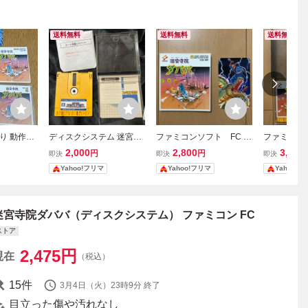
送料無料
送料無料
送料無料
り 動作確
ディスクシステム 迷宮寺
ファミコンソフト FC デ
ファミコンソ
ダババ コ
院ダババ
ィスクシステム 迷宮寺
ィスクシス
2,000
2,800
3,700
円
円
即決
即決
即決
 ディスク
院ダババ 説明書 キャ
院ダババ 
Yahoo!フリマ
Yahoo!フリマ
Yahoo!
ロゲームソ
ラカードのみ
書 キャラ
ーコンピュ
迷宮寺院ダババ（ディスクシステム） ファミコン FC
ストア
2,475
円
現在
（税込）
15
件
3月4日（火）23時9分
終了
目立った傷や汚れなし