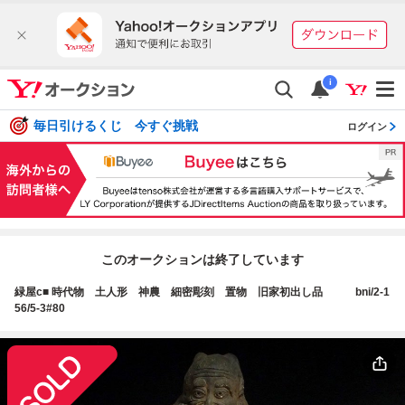
i
毎日引けるくじ 今すぐ挑戦
ログイン
このオークションは終了しています
緑屋c■ 時代物 土人形 神農 細密彫刻 置物 旧家初出し品 bni/2-1
56/5-3#80