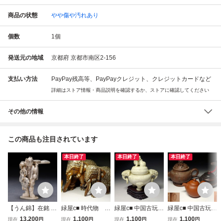
商品の状態
やや傷や汚れあり
個数
1
個
発送元の地域
京都府 京都市南区2-156
支払い方法
PayPay残高等、PayPayクレジット、クレジットカードなど
詳細はストア情報・商品説明を確認するか、ストアに確認してください
その他の情報
この商品も注目されています
本日終了
本日終了
本日終了
【うん錦】在銘 山
緑屋c■ 時代物 唐
緑屋c■ 中国古玩
緑屋c■ 中国古玩
川 鯨/角調 細密彫
木 象嵌 象 置
翡翠 香炉 木製
朱泥 急須 3
13,200
1,100
1,100
1,100
現在
円
現在
円
現在
円
現在
円