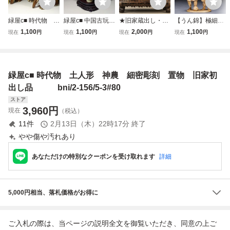
緑屋c■ 時代物 唐
緑屋c■ 中国古玩
★旧家蔵出し・時
【うん錦】極細密
木 象嵌 象 置
翡翠 香炉 木製
代物★A031寿山
鯨/角調 太鼓持ち
1,100
1,100
2,000
1,100
現在
円
現在
円
現在
円
現在
円
物 2点 幅約41c
台付 唐物 時代
石 寿山石細密彫
大人と子供 彫刻置
m i9/6-6822/6-5
物 i9/6-6764/4-2
松下雅聚 寿山石細
物 人形 縁起物 骨
#140
#80
密彫 天然極上品寿
董品 時代物 美術
山石 手彫り 寿山
工芸品 希少8L3-8
緑屋c■ 時代物 土人形 神農 細密彫刻 置物 旧家初
石細作 賞物 置物
8
出し品 bni/2-156/5-3#80
ストア
3,960
円
現在
（税込）
11
件
2月13日（木）22時17分
終了
やや傷や汚れあり
あなただけの特別なクーポンを受け取れます
詳細
5,000円相当、落札価格がお得に
ご入札の際は、当ページの説明全文を御覧いただき、同意の上ご