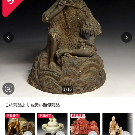
1
/
10
この商品よりも安い類似商品
本日終了
本日終了
送料無料