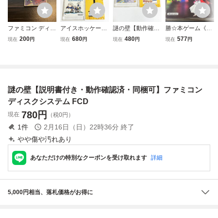
ファミコン ディス
アイスホッケー
謎の壁【動作確認
勝☆本ゲーム《FC
クシステム 謎の
【説明書付き・動
済・同梱可】ファ
D 謎の村雨城 説明
200
680
480
577
現在
円
現在
円
現在
円
現在
円
壁 説明書のみ
作確認済・同梱
ミコン ディスクシ
書のみ》 ファミコ
可】ファミコン デ
ステム FCD
ン ディスクシステ
ィスクシステム F
ム 任天堂
CD
謎の壁【説明書付き・動作確認済・同梱可】ファミコン
ディスクシステム FCD
780
円
現在
（税0円）
1
件
2月16日（日）22時36分
終了
やや傷や汚れあり
あなただけの特別なクーポンを受け取れます
詳細
5,000円相当、落札価格がお得に