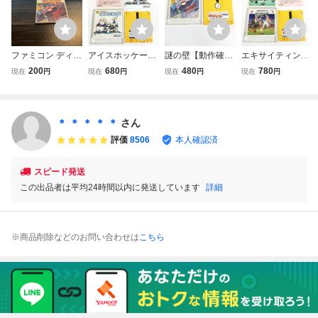
ファミコン ディス
アイスホッケー
謎の壁【動作確認
エキサイティング
クシステム 謎の
【説明書付き・動
済・同梱可】ファ
ビリヤード【説明
200
680
480
780
現在
円
現在
円
現在
円
現在
円
壁 説明書のみ
作確認済・同梱
ミコン ディスクシ
書付き・動作確認
可】ファミコン デ
ステム FCD
済・同梱可】ファ
ィスクシステム F
ミコン ディスクシ
CD
ステム FCD
＊ ＊ ＊ ＊ ＊
さん
評価
8506
本人確認済
スピード発送
この出品者は平均24時間以内に発送しています
詳細
※商品削除などのお問い合わせは
こちら