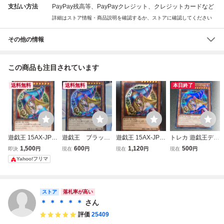
支払い方法
PayPay残高等、PayPayクレジット、クレジットカードなど
詳細はストア情報・商品説明を確認するか、ストアに確認してください
その他の情報
この商品も注目されています
送料無料
送料無料
本日終了
遊戯王 15AX-JPM
遊戯王 ブラッ
遊戯王 15AX-JPM
トレカ 遊戯王デュ
01 ブラック・マ
ク・マジシャン・
01 《ブラック・
エルモンスターズ
1,500
600
1,120
500
即決
円
現在
円
現在
円
現在
円
ジシャン・ガール
ガール/15AX-JPM
マジシャン・ガー
シク/効果 ブラッ
Yahoo!フリマ
[SE]
01版シークレット
ル》 Secret 未使
ク・マジシャン・
用 1枚
ガール 15AX-JPM
01 店舗受取可
ストア
落札率が高い
＊ ＊ ＊ ＊ ＊
さん
評価
25409