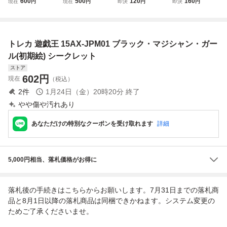
600
500
120
160
現在
円
現在
円
即決
円
即決
円
ガール/15AX-JPM
シク/効果 ブラッ
ン・ガール シー
ン・ガール(イラス
01版シークレット
ク・マジシャン・
クレット QCAC
ト違い) シークレ
ガール 15AX-JPM
ット QCAC
01 店舗受取可
トレカ 遊戯王 15AX-JPM01 ブラック・マジシャン・ガー
ル(初期絵) シークレット
ストア
602
円
現在
（税込）
2
件
1月24日（金）20時20分
終了
やや傷や汚れあり
あなただけの特別なクーポンを受け取れます
詳細
5,000円相当、落札価格がお得に
落札後の手続きはこちらからお願いします。7月31日までの落札商
品と8月1日以降の落札商品は同梱できかねます。システム変更の
ためご了承くださいませ。