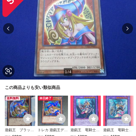
1
/
4
この商品よりも安い類似商品
送料無料
本日終了
遊戯王 ブラッ
トレカ 遊戯王デュ
遊戯王 竜騎士ブ
遊戯王 竜騎士ブ
ク・マジシャン・
エルモンスターズ
ラック・マジシャ
ラック・マジシャ