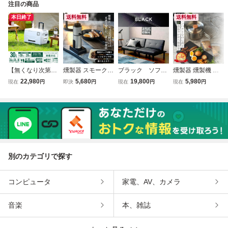
注目の商品
本日終了
送料無料
送料無料
【無くなり次第終
燻製器 スモークリ
ブラック ソファ
燻製器 燻製機 家
了】冷凍庫 車載
ッチ シルバー 燻
ーベット コンパク
庭用 スモークリッ
22,980
5,680
19,800
5,980
現在
円
即決
円
現在
円
現在
円
冷蔵庫 30L DC 12
製 冷燻 家庭用 自
ト ソファベッド
チポット キャンプ
V 24V AC 2電源
宅 キャンプ スモ
リクライニング 背
燻製 燻製鍋 自宅
トラック 冷蔵 冷
ーカー 燻製機 ス
もたれ 幅広 180c
アウトドア スモー
凍 ストッカー 家
モーキングガン チ
m
カー キャンプ BB
庭用 室内 保冷 小
ップ2種付き ファ
Q 小型 チップ2種
型 アウトド
ンシフト
付き FANshift
別のカテゴリで探す
コンピュータ
家電、AV、カメラ
音楽
本、雑誌