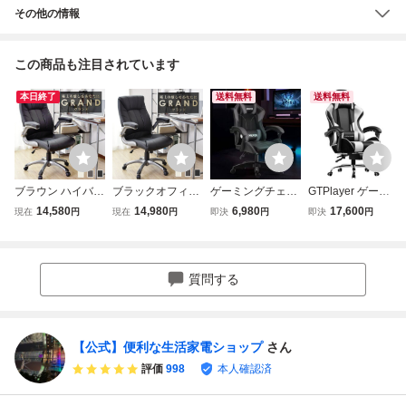
その他の情報
この商品も注目されています
本日終了
送料無料
送料無料
ブラウン ハイバッ
ブラックオフィス
ゲーミングチェア
GTPlayer ゲーミ
ク 肘付 オフィス
チェア ハイバック
pc 椅子 デスクチ
ングチェア オット
14,580
14,980
6,980
17,600
現在
円
現在
円
即決
円
即決
円
チェアー デスクチ
肘付 オフィスチェ
ェア ゲーム用チェ
マン付き デスクチ
ェア ビジネスチェ
アー デスクチェア
ア リクライニング
ェア オフィスチェ
ア 肘掛け付き ゲ
ビジネスチェア 肘
パソコンチェア ハ
ア ゲームチェア 1
ーミングチェア
掛け付き ゲーミン
イバック ヘッドレ
45°リクライニン
質問する
グチェア
スト ランバーサポ
グ ハイバック
ート
【公式】便利な生活家電ショップ
さん
評価
998
本人確認済