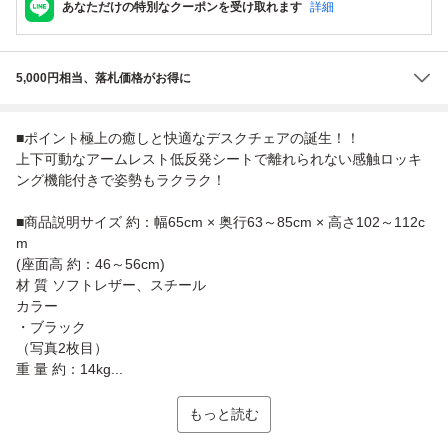
あなただけの特別なクーポンを受け取れます
詳細
5,000円相当、落札価格がお得に
■ポイント極上の癒しと快適なデスクチェアの誕生！！
上下可動なアームレスト低反発シートで離れられない感触ロッキ
ング機能付きで姿勢もラクラク！
■商品説明サイズ 約：幅65cm × 奥行63～85cm × 高さ102～112c
m
(座面高 約：46～56cm)
材 質 ソフトレザー、スチール
カラー
・ブラック
（写真2枚目）
重 量 約：14kg...
もっと読む