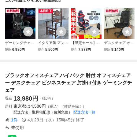
送料無料
本日終了
送料無料
ゲーミングチェア
イタリア製 アンテ
【限定セール】ゲ
デスクチェア オフ
pc 椅子 デスクチ
ィーク アームチェ
ーミングチェア オ
ィスチェア ハイバ
6,980
5,500
7,878
9,140
即決
円
現在
円
現在
円
即決
円
ェア ゲーム用チェ
ア オーク無垢材
フィスチェア 120
ック 肘掛け付き
ア リクライニング
ルネッサンス様式
度リクライニング
キャスター ロッキ
パソコンチェア ハ
ヨーロッパ クラシ
オットマン フット
ング 高さ調節 KO
イバック ヘッドレ
ック ハイバック
レスト付 ハイバッ
E-6376
ブラックオフィスチェア ハイバック 肘付 オフィスチェア
スト ランバーサポ
肘掛け_イギリス
ク デスクチェア
ート
アールヌーボー
在宅 配信 黒
ー デスクチェア ビジネスチェア 肘掛け付き ゲーミングチ
ェア
13,980
円
現在
（税0円）
東京都は
4,580円
送料
（税込）（離島を除く）
配送方法
飛脚宅配便（佐川急便）
配送方法一覧
1
件
4月29日（水）15時45分
終了
未使用