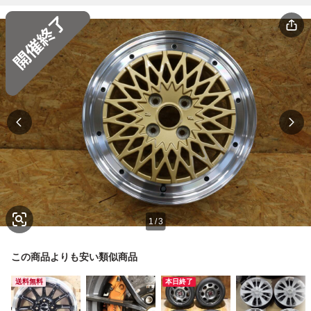
1
/
3
この商品よりも安い類似商品
送料無料
本日終了