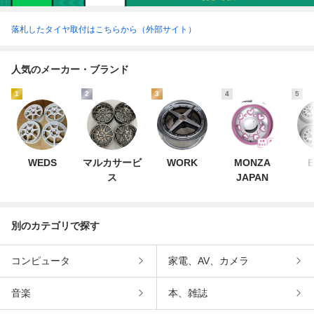
落札したタイヤ取付はこちらから（外部サイト）
人気のメーカー・ブランド
1
2
3
4
5
WEDS
マルカサービ
WORK
MONZA
E
ス
JAPAN
別のカテゴリで探す
コンピュータ
家電、AV、カメラ
音楽
本、雑誌