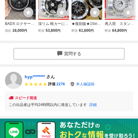
BADX ロクサーニ
深リム 軽カーに
★復刻版★15inch
再入荷 スタンス
マルチフォルケッ
新作スタンスマジ
6.5J+38 4H100 シ
軽・コンパクトカ
18,000
53,800
61,600
64,800
現在
円
即決
円
即決
円
即決
円
タ 20インチ アル
ック＃460 5.5J×1
ュティッヒ メッシ
ーにスタンスマジ
ミホイール タイヤ
4 100/4 +40 新品4
ュ RM 新品ドレス
ック＃640 新品4
付き 4本セット
本セット 業販ＯＫ
アップ深リム人気
本セット 7J×15 1
【出品中＝在庫有
ホイール1台分タ
00/4 +28 送料無料
質問する
り】
イヤset可能 コン
業販ＯＫ 【出品
パクト 軽カスタム
中＝在庫有り】
hyp********
さん
評価
2276
本人確認前
スピード発送
この出品者は平均24時間以内に発送しています
詳細