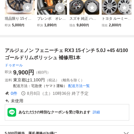
現品限り 15イン
ブレンボ オレン
スズキ 純正 ハス
トヨタ ルーミー
チ アルミホイール
ジゴールド １３
ラー用 15インチ
純正 ホイール A 1
5,000
1,890
9,800
2,800
即決
円
即決
円
現在
円
現在
円
1本 15-5.0J/5J 10
ｍｌ 耐熱１００
4.5J PCD100 4穴
4インチ 5.0J PCD
0-4H BMS GLAST
度 タッチペン
ET約45 ハブ径約5
100 4穴 ET約35
Y ブラック/ポリッ
タッチアップ ペ
4 ダンロップ エナ
ハブ径約54 パッ
シュリム (W2311)
イント 補修塗
セーブ EC300+ 1
ソ サクシード プ
アルジェノン フェニーチェ RX3 15インチ 5.0J +45 4/100
料
65/60R15 2014年
ロボックス シエン
4本 NA307
タ 流用
ゴールドリムポリッシュ 補修用1本
ドゥオール
9,900
円
即決
（税0円）
東京都は
1,100円
送料
（税込）（離島を除く）
配送方法
宅急便（ヤマト運輸）
配送方法一覧
0
件
8月8日（土）10時36分
終了予定
未使用
あなただけの特別なクーポンを受け取れます
詳細
5,000円相当、落札価格がお得に