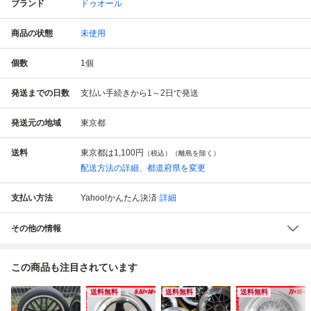
ブランド
ドゥオール
商品の状態
未使用
個数
1
個
発送までの日数
支払い手続きから1～2日で発送
発送元の地域
東京都
送料
東京都は
1,100円
（税込）（離島を除く）
配送方法の詳細、都道府県を変更
支払い方法
Yahoo!かんたん決済
詳細
その他の情報
この商品も注目されています
送料無料
送料無料
送料無料