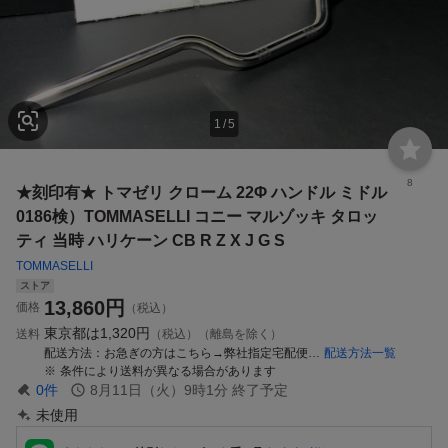
1
/
5
8
★刻印有★ トマゼリ クローム 22Φ ハンドル ミドル
0186検）TOMMASELLI コニー マルゾッキ タロッ
ティ 当時 ハリケーン CB R Z X J G S
TOMMASELLI
ストア
13,860
円
価格
（税込）
東京都は
1,320円
送料
（税込）（離島を除く）
配送方法
お急ぎの方はこちら→弊社指定宅配便 全国一律
配送方法一覧
条件により送料が異なる場合があります
0
件
8月11日（火）9時1分
終了予定
未使用