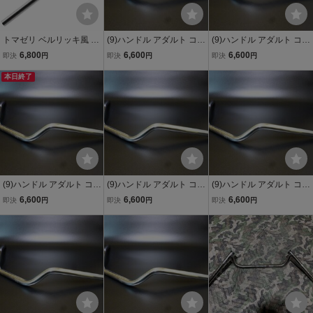
トマゼリ ベルリッキ風 ハ
(9)ハンドル アダルト コン
(9)ハンドル アダルト コン
ンドルバー ミリバー22.2
チ ゼットファーザー☆適
チ ゼットファーザー☆適
6,800
6,600
6,600
即決
円
即決
円
即決
円
mmマットブラックとクロ
合GS400CBX400FGSX4
合GS400CBX400FGSX4
ームメッキ デザートスレ
本日終了
00EザリゴキGT380ホー
00EザリゴキGT380ホー
ッドトライアンフ ハーレ
ク2CBR400F
ク2CBR400F
ーなどに
(9)ハンドル アダルト コン
(9)ハンドル アダルト コン
(9)ハンドル アダルト コン
チ ゼットファーザー☆適
チ ゼットファーザー☆適
チ ゼットファーザー☆適
6,600
6,600
6,600
即決
円
即決
円
即決
円
合GS400CBX400FGSX4
合GS400CBX400FGSX4
合GS400CBX400FGSX4
00EザリゴキGT380ホー
00EザリゴキGT380ホー
00EザリゴキGT380ホー
ク2CBR400F
ク2CBR400F
ク2CBR400F