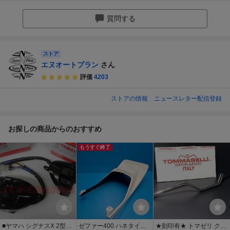
質問する
ストア
エヌオートプラン
さん
評価
4203
ストアの情報
ニュースレター配信登録
お探しの商品からのおすすめ
もうすぐ終了
■ヤマハ シグナスX 2型
ゼファー400 ハネタイプ
★刻印有★ トマゼリ クロ