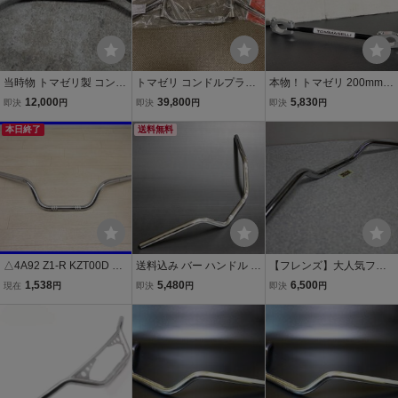
当時物 トマゼリ製 コンチ
トマゼリ コンドルプラス
本物！トマゼリ 200mm
ハン イノウエ ビート ヨシ
未使用 (検) Z1 Z2 KZ MK2
ハンドル クロスバー クラ
12,000
39,800
5,830
即決
円
即決
円
即決
円
ムラ BEET セパハン CBX
FX FT CB HAWK GS GT
ンプ ブレス ドミノ検）T
400F GS400 GT380 cb75
本日終了
キジマ BEET 城東 街道 カ
送料無料
OMMASELLI パイ φ Φ 剛
0k KZ900 KZ1000 Z400F
フェレーサー 昭和
性 UP アップ パッド パッ
X XJ400 キジマ
ト レース トラ
△4A92 Z1-R KZT00D ハ
送料込み バー ハンドル 2
【フレンズ】大人気フレ
ンドル 社外 TOMMASELL
2.2(7/8) 500SS/H1タイプ
ンズハンドル １番！ 当時
1,538
5,480
6,500
現在
円
即決
円
即決
円
I 140
●Z400FXZ750FX350SSK
物のタレコンチタイプ！
H250Z1Z250FTゼファーZ
GS400 Z750RS Z400FX
RXバリオス/旧車
GT380 KH400 XJ400 Z1
Z2 Z750FX CB400F