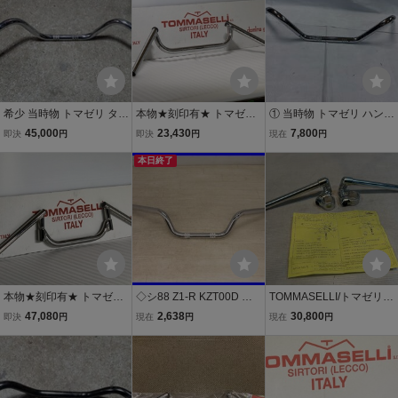
2・修理・レストア等に！
00 CB400F CB750K
希少 当時物 トマゼリ タレ
本物★刻印有★ トマゼリ
① 当時物 トマゼリ ハンド
コンチ Z750RS GS400 Z
クローム メッキ コンドル
ル（検 パイプハン アップ
45,000
23,430
7,800
即決
円
即決
円
現在
円
400FX GT380 Z1 Z2 750
ハンドル 22Φ ST 0347
ハン マグラ イノウエ ハリ
SS 500SS KZ1000 KZ900
検）TOMMASELLI コマン
本日終了
ケーン Z2 Z400FX KH400
Z750FX Z750D Z750F Z1
ダー コニー マルゾッキ タ
350SS CB400F GS400 G
000MK2 キジマ ビート
ロッティ 当時
T380 XJ400
本物★刻印有★ トマゼリ
◇シ88 Z1-R KZT00D ハ
TOMMASELLI/トマゼリ
クローム メッキ コンドル
ンドル 社外 TOMMASELL
3ジョイント式セミハンド
47,080
2,638
30,800
即決
円
現在
円
現在
円
プラス ハンドル 22Φ 検）
I 140
ルバー 未使用 C18
TOMMASELLI コマンダー
コニー マルゾッキ タロッ
ティ 当時