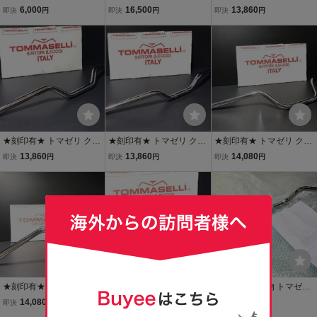
4C6/1CJ ライトON/OF
テール テールカウル ZEP
ーム 22Φ ハンドル ミドル
6,000
16,500
13,860
即決
円
即決
円
即決
円
Fスイッチ 左右セット
HYR400 ZEPHYR カワサ
0234検）TOMMASELLI
黒 新品
キ TSH製
コニー マルゾッキ タロッ
ティ 当時 ハリケーン CB
R Z X J G
★刻印有★ トマゼリ クロ
★刻印有★ トマゼリ クロ
★刻印有★ トマゼリ クロ
ーム 22Φハンドル ローty
ーム 22Φハンドル ローty
ーム 22Φ ハンドル カスタ
13,860
13,860
14,080
即決
円
即決
円
即決
円
pe 0232検）TOMMASEL
pe 0419検）TOMMASEL
ムtype 0290検）TOMMA
LI コニー マルゾッキ タロ
LI コニー マルゾッキ タロ
SELLI コニー マルゾッキ
ッティ 当時 ハリケーン C
ッティ 当時 CB R Z X J G
タロッティ 当時 CB R Z X
B R Z X J G S
S 25 400 750
J G S 25 4
★刻印有★ トマゼリ クロ
★刻印有★ トマゼリ クロ
T-006 新品 本物 トマゼリ
ーム 22Φ ハンドル カスタ
ーム 22Φ ハンドル ロータ
ロータイプ ハンドル Z1 Z
14,080
13,860
7,040
即決
円
即決
円
現在
円
ムtype 0299検）TOMMA
イプ 0226 検）TOMMAS
2 KZ900 KZ1000 Z750FX