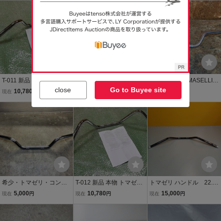
SELLI コニー マルゾッキ
ELLI コニー マルゾッキ
Z400FX KH400 GS400 G
タロッティ 当時 CB R Z X
タロッティ 当時 ハリケー
T380 GS750 XJ400 CB40
J G S 25 4
ン CB R Z X J
0F CB750K
T-011 新品 本物 トマゼリ
T-005 新品 本物 トマゼリ
トマゼリ TOMMASELLI
close
Go to Buyee site
クロームメッキ カスタム
ハイタイプ ハンドル Z1 Z
ハンドル パイプハン 140
10,780
7,040
10,000
現在
円
現在
円
現在
円
タイプ ハンドル Ⅰ Z1 Z2
2 KZ900 KZ1000 Z750FX
サイズ 8803
KZ900 Z750FX Z400FX K
Z400FX KH400 GS400 G
H400 GS400 GT380 XJ4
T380 GS750 XJ400 CB40
00 CB400F CB750K
0F CB750K
希少・トマゼリ・コンチ
T-012 新品 本物 トマゼリ
トマゼリ ハンドル 22.2
ハンドル・TOMMASELLI
クロームメッキ カスタム
パイ Z1 Z2 750RS Z400F
5,000
10,780
15,000
現在
円
現在
円
現在
円
・0292（旧車・カフェレ
タイプ ハンドル Ⅱ Z1 Z2
X Z900 KZ 当時物 #670
ーサー・CB400F・CB75
KZ900 Z750FX Z400FX K
0four・Z400FX・Z1・Z
H400 GS400 GT380 XJ4