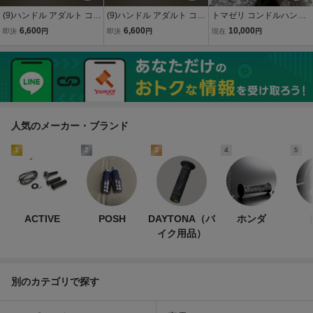
(9)ハンドル アダルト コン
(9)ハンドル アダルト コン
トマゼリ コンドルハンド
チ ゼットファーザー☆適
チ ゼットファーザー☆適
ル 当時物
6,600
6,600
10,000
即決
円
即決
円
現在
円
合GS400CBX400FGSX4
合GS400CBX400FGSX4
00EザリゴキGT380ホー
00EザリゴキGT380ホー
ク2CBR400F
ク2CBR400F
人気のメーカー・ブランド
1
2
3
4
5
ACTIVE
POSH
DAYTONA（バ
ホンダ
イク用品）
別のカテゴリで探す