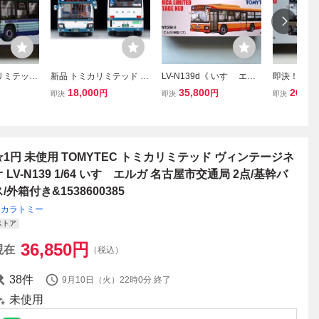
リミテッド
新品 トミカリミテッド ヴ
LV-N139d《 いすゞ エル
即決！ トミ
 LV-N1
ィンテージ いすゞエルガ
ガ（ 神姫バス ）S=1/64
ヴィンテージ 
18,000
35,800
20,00
円
円
即決
即決
即決
ルガ (仙台
京成バス 1/64 LV-N139l
》トミカリミテッドヴィ
39j いすゞ
U ERGA
ンテージネオ TOMICA L
ス) ISUZU
新品・未使
IMITED VINTAGE NEO
線バス 新
☆1円 未使用 TOMYTEC トミカリミテッド ヴィンテージネ
オ LV-N139 1/64 いすゞエルガ 名古屋市交通局 2点/基幹バ
/外箱付き&1538600385
タカラトミー
ストア
36,850
円
現在
（税込）
38
件
9月10日（火）22時0分
終了
未使用