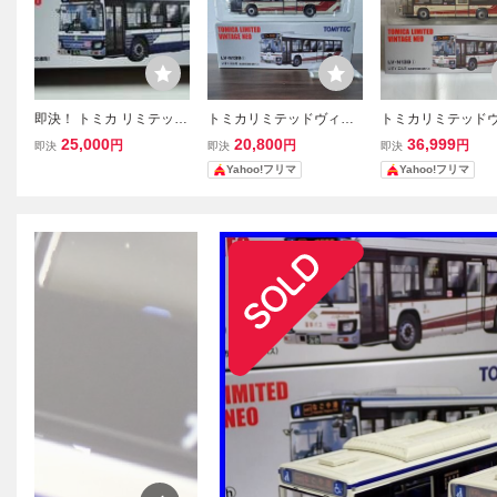
即決！ トミカ リミテッド
トミカリミテッドヴィン
トミカリミテッド
ヴィンテージ ネオ LV-N1
テージ NEO LV-N139 い
テージ ネオ LV-N13
25,000
20,800
36,999
円
円
円
即決
即決
即決
39h いすゞ エルガ (名古
すゞ エルガ 名古屋市交通
すゞエルガ 名古屋
Yahoo!フリマ
Yahoo!フリマ
屋市交通局) ISUZU ERGA
局 基幹バス
局 (基幹バス) [ト
バス 路線バス 新品・未使
ク]
用品