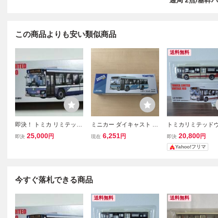
通局 2点/基幹バ
この商品よりも安い類似商品
送料無料
即決！ トミカ リミテッド
ミニカー ダイキャスト to
トミカリミテッド
ヴィンテージ ネオ LV-N1
mica LIMITED VINTAGE
テージ NEO LV-N1
25,000
6,251
20,800
円
円
円
即決
現在
即決
39h いすゞ エルガ (名古
NEO いすゞ エルガ 関東
すゞ エルガ 名古
Yahoo!フリマ
屋市交通局) ISUZU ERGA
鉄道 バストミカリミテッ
局 基幹バス
バス 路線バス 新品・未使
ドヴィンテージネオ LV-N
用品
139m 1/64
今すぐ落札できる商品
送料無料
送料無料