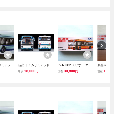
リミテッド
新品 トミカリミテッド ヴ
LV-N139d《 いすゞ エル
新品未使用
 LV-N1
ィンテージ いすゞエルガ
ガ（ 神姫バス ）S=1/64
トミカ リミ
18,000
30,800
12,00
円
円
即決
現在
現在
ルガ (仙台
京成バス 1/64 LV-N139l
》トミカリミテッドヴィ
ージ ネオ 1/6
U ERGA
ンテージネオ TOMICA L
いすゞエルガ
新品・未使
IMITED VINTAGE NEO
成品