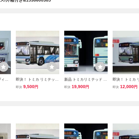
ス/外箱付き&1538600385
ヴィン
即決！ トミカ リミテッド
新品 トミカリミテッド ヴ
即決！ トミカ 
39 い
ヴィンテージ ネオ LV-N1
ィンテージ いすゞ エルガ
ヴィンテージ ネオ
9,500
19,900
12,000
円
円
円
即決
即決
即決
屋市交通
39m いすゞ エルガ (関東
仙台交通局バス 1/64 LV-N
39k いすゞ エ
鉄道) ISUZU ERGA バス
139k
市交通局) ISUZ
路線バス 新品・未使用品
バス 路線バス 
用品