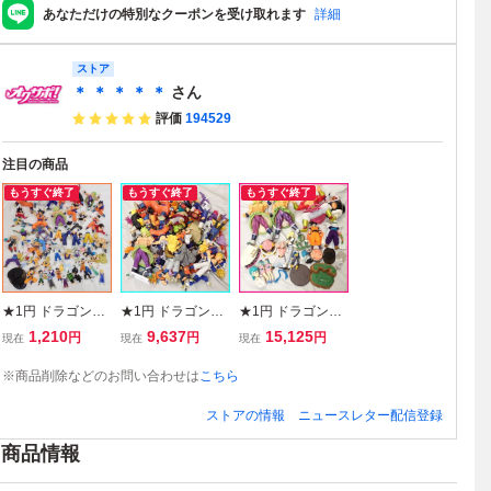
あなただけの特別なクーポンを受け取れます
詳細
ストア
＊ ＊ ＊ ＊ ＊
さん
評価
194529
注目の商品
もうすぐ終了
もうすぐ終了
もうすぐ終了
★1円 ドラゴンボ
★1円 ドラゴンボ
★1円 ドラゴンボ
ール フィギュア
ール フィギュア
ール フィギュア
1,210
9,637
15,125
円
円
円
現在
現在
現在
大量セット 約8.5k
大量セット 約8kg/
大量セット 約7kg/
g/悟空/クリリン/ピ
超サイヤ人孫悟空
超サイヤ人ブロリ
※商品削除などのお問い合わせは
こちら
ッコロ 他/まとめ/
バーダック/孫悟飯
ーフルパワー/フリ
ジャンク品&2199
ビースト 他/まと
ーザ/人造人間18
ストアの情報
ニュースレター配信登録
000014
め/ジャンク品&21
号 III 他/ジャンク
99000018
品&2199000019
商品情報