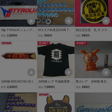
BMX OLD MTB
5輪 TYROLIA ショップ用
Mヌヌア釣具店50/再 TOR
熊出没注意 丸 大 ステッ
記念 ステッカー ウインタ
AY 道糸 銀鱗 まとめて約5
カー NORTH ISLAND
2,800
500
980
現在
円
現在
円
現在
円
ースポーツメーカー スポ
0個以上 3.0~0.4 ソフト 5
当時物
ンサー スーパーレア総品
送料無料
~1 50m巻 レトロ 店舗内
本日終了
本日終了
当時物希少 限定品
保管品 当時物 現状品
当時物 MIZUNO BLUE IM
当時物 レア 平成維震軍 プ
希少レア 当時物 東京読
PULSE ステッカー SAJ
ロレス Tシャツ 新日本プ
売巨人軍 ジャビット
2,000
7,999
280
即決
円
現在
円
現在
円
スキー レア 80s 90s ビン
ロレス 越中詩郎 古着
君 ソフビ フイギュア
テージ 希少 防水 ミズ
送料無料
人形 昭和レトロ アンテ
ノ
ィーク