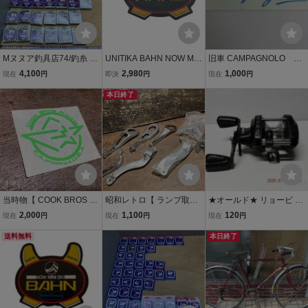
Mヌヌア釣具店74/釣糸 D
UNITIKA BAHN NOW MIN
旧車 CAMPAGNOLO カ
AN セラミック 0.5号~4号
I SKI 当時物 ステッカー
ンパニョーロ ステッカ
4,100
2,980
1,000
現在
円
即決
円
現在
円
50m巻 まとめて約40個 ダ
ユニチカ ミニスキー 80s
ー 当時物 昭和 レトロ
ン ナイロン ハリス レトロ
ビンテージ ダイカット 希
本日終了
未使用 店舗内保管品 当時
少
物 現状品
当時物【 COOK BROS R
昭和レトロ【 ランプ取り
★オールド★ リョービ キ
ACING 】 ステッカー デ
付け用ステーまとめ 】 新
ャスプロ V-MAG 3 RYOBI
2,000
1,100
120
現在
円
現在
円
現在
円
カール 新品 経年保管品
品 中古品 検) 当時物 実用
Caspro V-MAG3 ベイトリ
検) VINTAGE OLD BMX O
送料無料
車 運搬車 仙台自転車 ラン
ール マグネットブレーキ
本日終了
LD MTB 昭和レトロ カス
ドナー キャンピング プロ
当時物 ビンテージ 釣り具
タム
ムナード