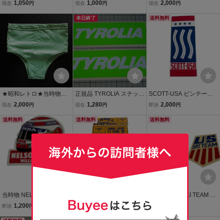
ー 当時物 です(234×78m
ンツアーデカール ステッ
ッカー 5500c 茶系 当
1,050
1,000
2,000
現在
円
現在
円
現在
円
m) チロリア
カー 新品 検) VINTAGE O
時物 オールド アンバ
LD 昭和レトロ
本日終了
サダー
送料無料
★昭和レトロ★当時物★
正規品 TYROLIA ステッカ
SCOTT-USA ビンテージ
ニチレ/スイミングパンツ
ー 2枚 当時物 です(167×5
ステッカー 当時物 80s ス
2,000
1,280
2,000
現在
円
現在
円
即決
円
★ナイロン ストレッチ 男
5mm) チロリア
キー モトクロス MTB オ
性用 メンズ 光沢 水泳 水
送料無料
送料無料
フロード デカール レト
送料無料
着 緑 グリーン デッドスト
ロ 紙ステッカー
ック
当時物 NELSON PIQUET
当時物 CAMEL Team LOT
当時物 USA SKI TEAM ス
WILLIAMS HONDA F1 ヘ
US HONDA F1 GP '87 SU
テッカー 2枚セット ビン
1,200
3,000
1,000
即決
円
即決
円
即決
円
ルメット ステッカー 198
ZUKA ステッカー 5枚セッ
テージ 80s 90s デッドス