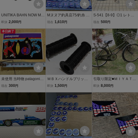
UNITIKA BAHN NOW MIN
Mヌヌア釣具店75/釣糸 ス
S-541【8-9】◎1 レトロ
I SKI 当時物 ステッカー
ターク U2 0.3号~3号 50m
自転車 FUJI RACER フジ
2,000
1,610
500
即決
円
現在
円
現在
円
ユニチカ ミニスキー 80s
巻 まとめて約48個 ユニチ
レーサー 富士レーサー 革
ビンテージ ダイカット 希
本日終了
カ レトロ 未使用 店舗内保
サドル付き / アンティーク
少
管品 当時物 現状品
ビンテージ 当時物【7-8】
未使用 当時物 patagonia
ＭＢＸハンドルブリップ
引取り限定■ＭＩＹＡＴＡ
パタゴニア kids キッズ ス
当時物未使用 黒 OGK B
ミヤタ実用自転車 ２６イ
300
1,500
8,000
現在
円
即決
円
即決
円
テッカー
MXグリップ
ンチ■昭和レトロ 当時物
旧車 ビンテージ レストア