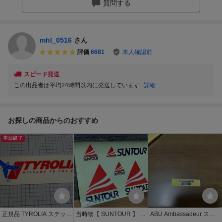
質問する
mhl_0516
さん
評価
6681
本人確認前
スピード発送
この出品者は平均24時間以内に発送しています
詳細
お探しの商品からのおすすめ
本日終了
正規品 TYROLIA ステッカ
当時物【 SUNTOUR 】 サ
ABU Ambassadeur ステ