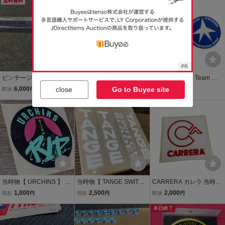
7 レア マルボロ仕様 F1
送料無料
ト レア
本日終了
トック
送料無料
シューマッハ ウィリアム
ズ
ビンテージ 日東 NITTO O
◆ 当時物【未使用】F1 ブ
Kneissl Racing Team 当
LYMPIA 112 ドロップハ
リヂストン ステッカー 20
時物 ステッカー 2枚セッ
close
Go to Buyee site
6,000
1,000
2,000
即決
円
現在
円
即決
円
ンドル 420mm 25.4mm
00 ワールドチャンピオン
ト クナイスル スキー 80s
オリンピア 刻印 ランドナ
記念 フェラーリ シューマ
ビンテージ レトロ 希少
送料無料
ー ロード 当時物
ッハ BRIDGESTONE Mot
orsport AS+F
当時物【 URCHINS 】 ス
当時物【 TANGE SWITCH
CARRERA カレラ 当時物
テッカー デカール 新品 経
BLADES 】 タンゲ スイッ
ステッカー イタリア 80s
1,000
2,500
2,000
現在
円
現在
円
即決
円
年保管品 検) VINTAGE OL
チブレード デカール ステ
90s ビンテージ スキー サ
D BMX OLD MTB 昭和レ
ッカー 新品 検) 昭和レト
ングラス モータースポー
本日終了
トロ カスタム
ロ VINTAGE ROAD OLD
ツ 希少