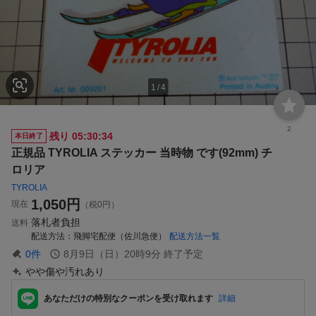
1
/
4
2
残り
05:30:33
本日終了
正規品 TYROLIA ステッカー 当時物 です(92mm) チ
ロリア
TYROLIA
1,050
円
現在
（税0円）
落札者負担
送料
配送方法
飛脚宅配便（佐川急便）
配送方法一覧
0
件
8月9日（日）20時9分
終了予定
やや傷や汚れあり
あなただけの特別なクーポンを受け取れます
詳細