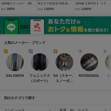
当時物ステッカー BBS
Mヌヌア釣具店76/B 釣糸
当時物【 BOSS 】 ステッ
ベネトンフォーミュラー1
ダン 0.4号~5号 50m巻 ま
カー デカール 新品 経年保
200
1,600
1,000
現在
円
現在
円
現在
円
とめて約32個 DAN CERA
管品 検) VINTAGE OLD B
MICレトロ 未使用 店舗内
MX OLD MTB 昭和レトロ
保管品 当時物 現状品
カスタム
人気のメーカー・ブランド
1
2
3
4
5
SALOMON
フェニックス
K2（スキー、
ROSSIGNOL
A
（スポーツ）
スノーボー
ド）
別のカテゴリで探す
コンピュータ
家電、AV、カメラ