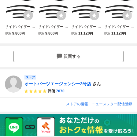
サイドバイザー ル
サイドバイザー ル
サイドバイザー ル
サイドバイザー ル
ノー パルス 2012
ノー パルス 2012
ノー パルス 2012
ノー パルス 2012
9,800
9,800
11,120
11,120
即決
円
即決
円
即決
円
即決
円
年～2017年 入
年～2017年 入
年～2017年 入
年～2017年 入
数：1セット(4枚)
数：1セット(4枚)
数：1セット(4枚)
数：1セット(4枚)
AP-SVTH-NI64-IJ
AP-SVTH-NI64-IJ
AP-SVTH-NI64-IJ
AP-SVTH-NI64-IJ
質問する
ストア
オートパーツエージェンシー3号店
さん
評価
7070
ストアの情報
ニュースレター配信登録