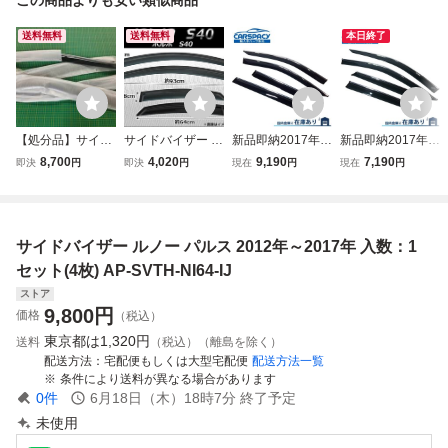
送料無料
送料無料
本日終了
【処分品】サイド
サイドバイザー ボ
新品即納2017年以
新品即納2017年以
バイザー トヨタ
ルボ S40 2004年
降 ジープ コンパ
降 アウディ Q5 FY
8,700
4,020
9,190
7,190
即決
円
即決
円
現在
円
現在
円
カムリ 50系 2012
～2012年 AP-SVT
ス MP M624 ドア
ドアバイザー サイ
年〜 入数：1セッ
H-VOL05 入数：1
バイザー サイドバ
ドバイザー メッキ
ト(4枚) ドアバイ
セット(4枚)
イザー メッキモー
モール入 LDA-FY
ザー
ル入 ABA-M624
DETA LDA-FYDET
サイドバイザー ルノー パルス 2012年～2017年 入数：1
A 3AA-FYDGKA
セット(4枚) AP-SVTH-NI64-IJ
ストア
9,800
円
価格
（税込）
東京都は
1,320円
送料
（税込）（離島を除く）
配送方法
宅配便もしくは大型宅配便
配送方法一覧
条件により送料が異なる場合があります
0
件
6月18日（木）18時7分
終了予定
未使用