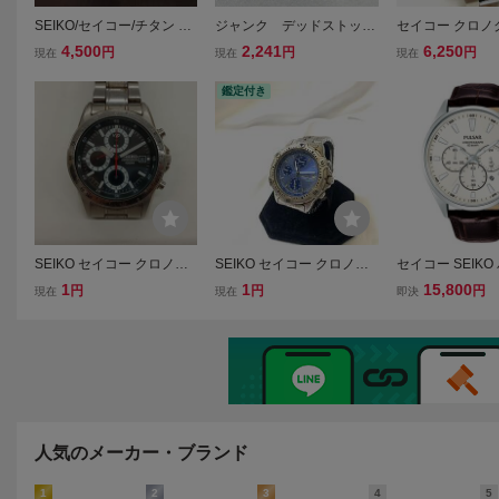
SEIKO/セイコー/チタン ク
ジャンク デッドストッ
セイコー クロノグ
ロノグラフ/7T82-0AC0/腕
ク SEIKO セイコー ク
KO chronogra
4,500
2,241
6,250
円
円
円
現在
現在
現在
時計 電池交換済み
ォーツ デジタル 腕時
働品 クオーツ quar
計 LC クロノグラフ
鑑定付き
SEIKO セイコー クロノグ
SEIKO セイコー クロノグ
セイコー SEIKO
ラフ 100M メンズ腕時計 7
ラフ 腕時計 7T32-6E40 不
PULSAR クロ
1
1
15,800
円
円
円
現在
現在
即決
T92-0DW0 ウォッチ ジャ
動
時計 PT3A49X1
ンク #53799⑤
人気のメーカー・ブランド
1
2
3
4
5