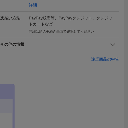
7,900
5,775
1,600
円
円
即決
現在
現在
イト ラウン
ォーツクロノグラフ腕時
スキー シャンパンゴール
0GB1 ソ
詳細
ー文字盤 ヴ
計GR
ド 逆輸入 メーカー完売
ラフ メンズ
ンティーク
日本未発売 SEIKO パルサ
未確認
支払い方法
PayPay残高等、PayPayクレジット、クレジッ
ー 腕時計ボーイズ
トカードなど
詳細は購入手続き画面で確認してください
その他の情報
違反商品の申告