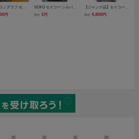
 クロノグラフ セイ
SEIKO セイコー シルバー
【ジャンク品】セイコー S
計 ジウジアーロ
クロノグラフ ラウンド Qu
EIKO クロノグラフ V657-7
00
1
4,800
円
円
円
現在
現在
スポルティーバ 2
artz 腕時計 デイト
100 腕時計 クォーツ 【中
古】
10
11
12
13
1