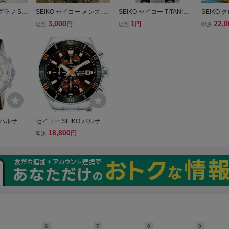
ラフ SEI
SEIKO セイコー メンズ 腕
SEIKO セイコー TITANIUM
SEIKO
ph 腕時計 稼
時計 7T92-0DW0 クロノグ
チタニウム 7T52-6A60 シ
コー 腕時
3,000
1
22,0
円
円
現在
現在
即決
tz 482
ラフ 100M デイト クォー
ルバー クロノグラフ ラウ
マッキナ 
ツ 現状不動(電池切れ) 中古
ンド チタン 10BAR Quartz
510Ss11
保管品 現状品 ジャンク扱
腕時計
い
 パルサー
セイコー SEIKO パルサー
ノグラフ腕
PULSAR クロノグラフ腕
18,800
円
即決
時計 PM3195X1
6
7
8
9