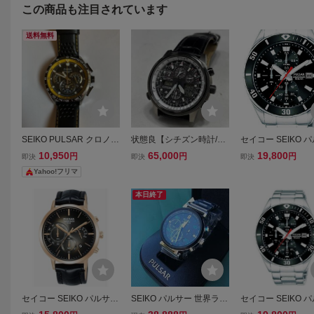
この商品も注目されています
送料無料
SEIKO PULSAR クロノグ
状態良【シチズン時計/CI
セイコー SEIKO 
ラフ VK63-X001 メンズ
TIZEN本物】腕時計/エコ
PULSAR クロノ
10,950
65,000
19,800
円
円
円
即決
即決
即決
腕時計 ブラック×イエロ
ドライブ/U680-T016685/
時計 PM3189X1
Yahoo!フリマ
ー
プロマスター/クロノグラ
フ/稼動品/ベルト社外品/
本日終了
ブラック【A759M
セイコー SEIKO パルサー
SEIKO パルサー 世界ラリ
セイコー SEIKO 
PULSAR クロノグラフ腕
ー選手権 WRC公式クロノ
PULSAR クロノ