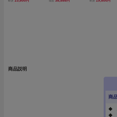
15,800
38,888
19,800
円
円
円
即決
現在
即決
時計 PT3992X1
ソーラー海外モデル
時計 PM3189X1
商品説明