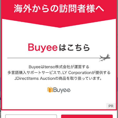
14,880
1
1
円
円
円
即決
現在
現在
ログラード針 デイト ブラ
ロノグラフ 8T63-00D0 デ
R ソーラー デ
ック文字盤 メンズウォッ
イト
ド 3針 シルバ
チ 腕時計 クォーツ 稼働
ィンテージ ア
稼動品