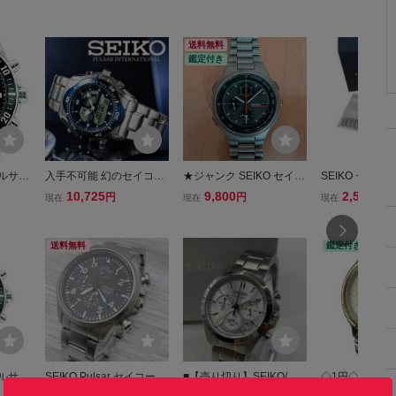
送料無料
鑑定付き
パルサー
入手不可能 幻のセイコー
★ジャンク SEIKO セイコ
SEIKO セイコ
グラフ腕
PULSAR 未使用1円 貴重
ー クロノグラフ 腕時
ダイバー クロノ
10,725
9,800
2,500
円
円
円
現在
現在
現在
なデッドストック ハイブ
計 7T42-7A10 TITANI
ォーツ 腕時計 VD
リッド・デジアナ100m防
UM チタン 【送料無
1 動作未確認 ■
水クロノグラフ 腕時計 逆
料】★
M10617ZC
送料無料
鑑定付き
輸入パルサーSEIKO
パルサー
SEIKO Pulsar セイコー パ
■【売り切り】SEIKO/セ
◇1円◇ SEIK
グラフ腕
ルサー クロノグラフ レト
イコー 腕時計 クォーツク
腕時計 V145-0D