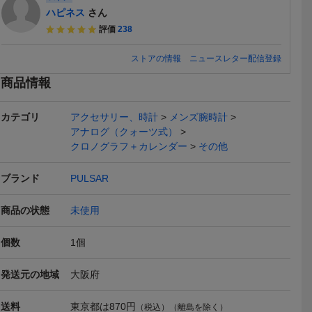
ハピネス
さん
評価
238
本日終了
本日終了
ストアの情報
ニュースレター配信登録
商品情報
カテゴリ
アクセサリー、時計
メンズ腕時計
アナログ（クォーツ式）
ー パルサー
SEIKO セイコー クロノグ
セイコー デイト クロノグ
日本が世界に
クロノグラフ＋カレンダー
その他
グラフ ク
ラフ CHRONOGRAPH 7
ラフ ネイビー ラウンド
稼動品!! SEI
2,000
1
4,400
円
円
現在
現在
現在
53-X01
T92-0DW0 腕時計 クォー
クォーツ メンズ 腕時計 S
セイコーフ
中古品■ZK
ツ 黒文字盤 稼働品
EIKO
イト 21石
ブランド
PULSAR
動巻き 4206
送料無料
チ 腕時計 U
商品の状態
未使用
個数
1
個
発送元の地域
大阪府
O セイコー
【稼働品】SEIKO セイコ
入手不可能 セイコーPUL
(13914)S
送料
東京都は
870円
（税込）（離島を除く）
40 SOLA
ー 7T92-0CA0 メンズク
SAR 未使用1円 スワロフ
WIRED ワイ