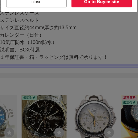
close
Go to Buyee site
鑑定付き
送料無料
鑑定付き