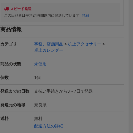
スピード発送
この出品者は平均24時間以内に発送しています
詳細
ット 株主優
未使用！日清食品公認ニ
PILOT パイロット 万年筆
チキンラー
特別仕様の
セひよこちゃんカレンダ
ＭＲ 株主優待 未使用品
シール 3d
商品情報
198
7,499
600
円
円
円
現在
即決
即決
多機能筆記
ー2020 非売品
チキンラー
Yahoo!
GE（フォープ
ドロップシ
カテゴリ
事務、店舗用品
机上アクセサリー
）
ル
本日終了
卓上カレンダー
商品の状態
未使用
個数
1
個
 ひよこち
■ヤマハ発動機 株主優待■
2026年三菱商事 株主優待
【開封のみ
発送までの日数
支払い手続きから3～7日で発送
ノート
静岡ブルーレヴズ ジェッ
卓上カレンダー
上カレンダー
2,000
150
866
円
円
円
現在
現在
現在
トストリーム多機能ボー
待紹介付 
発送元の地域
奈良県
ルペン【1個】 /静岡BR、
ィ
ラグビー、ボールペン /B
1
送料
無料
配送方法の詳細