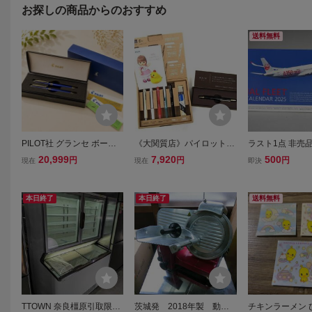
お探しの商品からのおすすめ
送料無料
PILOT社 グランセ ボール
《大関質店》パイロット株
ラスト1点 非売
ペン/シャープペンシルセ
主優待 PILOT 特別仕様の
JAL FLEET CAL
20,999
7,920
500
円
円
円
現在
現在
即決
ット(2018年株主優待)
高級筆記具1点+実用筆記具
025 年 JAL 
5点+替え芯 計7点セット
ー CALENDAR
ライズ・レグノ・ジュース
送料込み
本日終了
本日終了
送料無料
etc. 未使用
TTOWN 奈良橿原引取限定
茨城発 2018年製 動作
チキンラーメン 