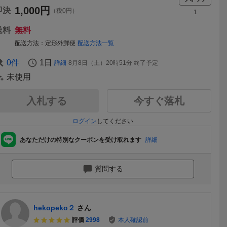
1,000
円
即決
（税0円）
1
送料
無料
配送方法
定形外郵便
配送方法一覧
0
件
1日
詳細
8月8日（土）20時51分
終了予定
未使用
入札する
今すぐ落札
ログイン
してください
あなただけの特別なクーポンを受け取れます
詳細
質問する
送料無料
送料無料
hekopeko２
さん
評価
2998
本人確認前