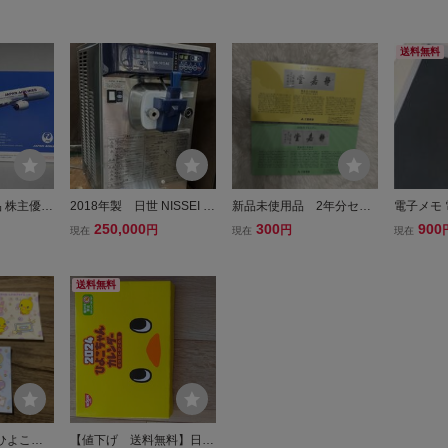
送料無料
品 株主優待
2018年製 日世 NISSEI ソ
新品未使用品 2年分セッ
電子メモ 
ENDAR 2
フトクリームサーバー NA-
ト 三菱商事株主優待 静
ボード デ
250,000
300
900
円
円
現在
現在
現在
卓上カレンダ
1412AE 動作品 100V ソフ
嘉堂卓上カレンダー2025
インチ お
 特価即決
トクリーム 厨房 催事
静嘉堂卓上カレンダー202
トランザ
海の家 動作保証
6(2つのカレンダーセット)
待
送料無料
ひよこち
【値下げ 送料無料】日清