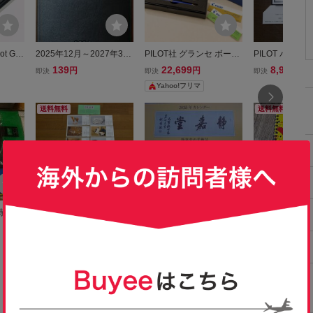
t Gra
2025年12月～2027年3月
PILOT社 グランセ ボール
PILOT パイロ
グランセ
在庫3冊有 即日発送☆椿
ペン/シャープペンシルセ
待 2025年 
139
22,699
8,900
円
円
円
即決
即決
即決
ープペ
本興業手帳 新品未使用品
ット(2018年株主優待)
高級筆記具 
Yahoo!フリマ
カレンダー 株主優待 202
具 4+1 RiD
6年度 スピン付 ツバコー
ラスワンリッジ
送料無料
送料無料
鉄腕アトム 即決
 201
静嘉堂美術館 2026年卓上
三菱商事 株主優待 静嘉堂
チキンラーメン
 文房具
カレンダー 三菱商事株主
卓上カレンダー2025
ゃん Wリング
760
120
450
円
円
円
即決
即決
即決
G JI
優待 ポストカード
Yahoo!フリマ
Yahoo!フリマ
TANTO
株主 優