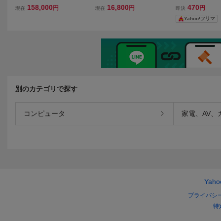
2018年製 リサイクル品 Pa
確認済み キプロスター
ゃん シールセッ
158,000
16,800
470
円
円
円
現在
現在
即決
nasonic デュアル型冷凍シ
ミートスライサー
Yahoo!フリマ
ョーケース SCR-D120NB
別のカテゴリで探す
コンピュータ
家電、AV、
Yah
プライバシ
特