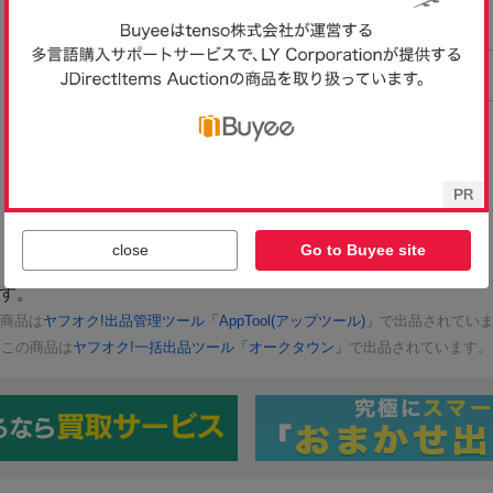
close
Go to Buyee site