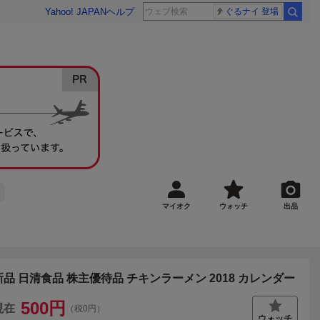
Yahoo! JAPAN
ヘルプ
ぐるナイ 登場
マイオク
ウォッチ
出品
新品 日清食品 株主優待品 チキンラーメン 2018 カレンダー
500
円
現在
（税0円）