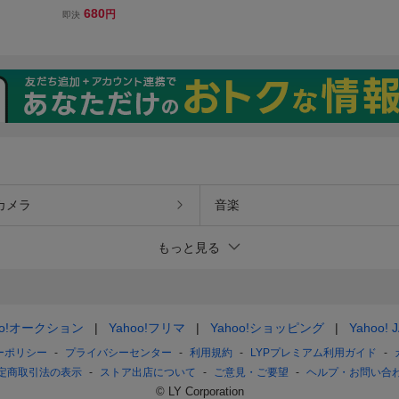
ト
食品 ひよこちゃんカレン
680
円
即決
ダー (2024年 卓上型)
非売品
カメラ
音楽
もっと見る
oo!オークション
Yahoo!フリマ
Yahoo!ショッピング
Yahoo! 
ーポリシー
プライバシーセンター
利用規約
LYPプレミアム利用ガイド
定商取引法の表示
ストア出店について
ご意見・ご要望
ヘルプ・お問い合
© LY Corporation