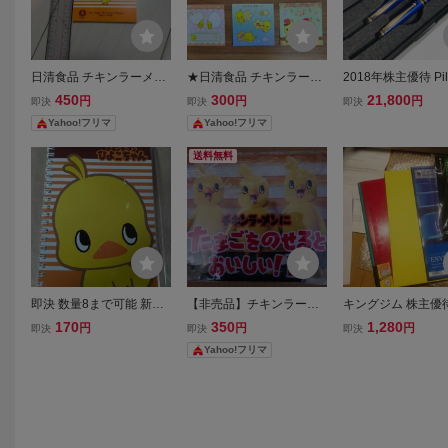
日清食品 チキンラーメン
★日清食品 チキンラーメ
2018年株主優待 Pilo
ひよこちゃん メモ帳 ノベ
ン ひよこちゃんシール 7
nce パイロット 
450
300
21,800
円
円
円
即決
即決
即決
ルティ
枚チキラー★
ボールペン・シャ
Yahoo!フリマ
Yahoo!フリマ
ン セット 未使用
送料無料
即決 数量8まで可能 新品
【非売品】チキンラーメ
キングジム 株主優待
未開封 NISSIN 日清食品
ン クリアファイル A4 日
8年度 2,500円相当
170
350
1,280
円
円
円
即決
即決
即決
チキンラーメンひよこち
清食品 ノベルティ☆彡
ファイル ノート KIN
Yahoo!フリマ
ゃんB6ノート 1冊 文房具
M SHOT NOTE PA
筆記用具 ノベルティグッ
テフレーヌ KITTA 
ズ
待