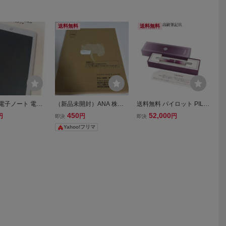
送料無料
送料無料
電子ノート 電子
（新品未開封）ANA 株主
送料無料 パイロット PILO
ジタルノート 12
優待 2026年度手帳 卓
T 株主優待 万年筆 キャッ
450
52,000
円
円
円
即決
即決
絵かき おもちゃ
上カレンダー
プレス Capless 2026年10
Yahoo!フリマ
クション 株主優
00株 株主限定仕様品 特別
仕様の高級筆記具 ゆうパ
ケットプラス