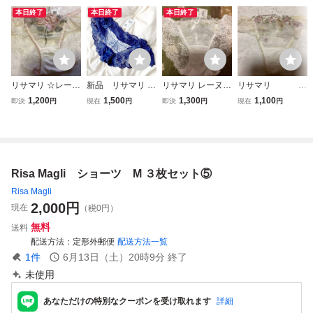
本日終了
本日終了
本日終了
リサマリ ☆レーヌ
新品 リサマリ レ
リサマリ レーヌ
リサマリ T
レースショーツ フ
ーヌ フレアショー
レースショーツ リ
バック ショーツ
1,200
1,500
1,300
1,100
即決
円
現在
円
即決
円
現在
円
ロリーナ Risa Ma
ツ ジョセリン Ris
タ Risa Magli ショ
アイリィー Ri
gli ショーツ Mサ
a Magli パンティ
ーツ Mサイズ
sa Magli Mサイ
イズ ピンク
M かっこいいガー
ズ ソング
リーネイビー 完
売品
Risa Magli ショーツ M ３枚セット⑤
Risa Magli
2,000
円
現在
（税0円）
無料
送料
配送方法
定形外郵便
配送方法一覧
1
件
6月13日（土）20時9分
終了
未使用
あなただけの特別なクーポンを受け取れます
詳細