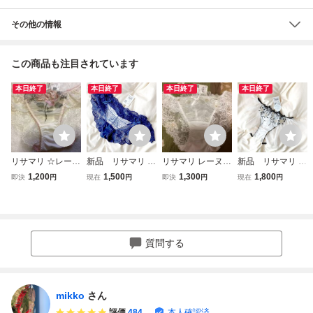
その他の情報
この商品も注目されています
本日終了
本日終了
本日終了
本日終了
リサマリ ☆レーヌ
新品 リサマリ レ
リサマリ レーヌ
新品 リサマリ フ
レースショーツ フ
ーヌ フレアショー
レースショーツ リ
レアショーツ サイ
1,200
1,500
1,300
1,800
即決
円
現在
円
即決
円
現在
円
ロリーナ Risa Ma
ツ ジョセリン Ris
タ Risa Magli ショ
ズＭ グレッタ Ri
gli ショーツ Mサ
a Magli パンティ
ーツ Mサイズ
sa Magli フェミニ
イズ ピンク
M かっこいいガー
ン 純白フリルレー
リーネイビー 完
ス ひらひらエン
売品
ジェル可愛い 完
質問する
売
mikko
さん
評価
484
本人確認済