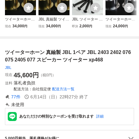
ツイーターホーン
JBL 真鍮製 ツイー
JBL ツイーター ホ
ツイーターホーン
真鍮製 JBL 1ペア
ターホーン 1ペア
ーン用 取付 ビス
アルミ合金製 JBL
34,000
34,000
2,000
24,000
現在
円
現在
円
即決
円
現在
円
JBL 2403 2402 07
JBL 2402 2403 24
SUS製 特注品 240
1ペア JBL 2403 2
6 075 2405 077
05 075 076 077
2 2403 2405 075
402 076 075 2405
スピーカー ツイー
ツイーター スピー
076 077 皿 ねじ
077 スピーカー ツ
ター U515
カー bv1453
スクリュー フラン
イーター U514
ツイーターホーン 真鍮製 JBL 1ペア JBL 2403 2402 076
ジ ボルト インチ
U1438
075 2405 077 スピーカー ツイーター xp468
JBL
45,600
円
現在
（税0円）
落札者負担
送料
配送方法
自社指定便
配送方法一覧
77
件
6月14日（日）22時27分
終了
未使用
あなただけの特別なクーポンを受け取れます
詳細
5,000円相当、落札価格がお得に