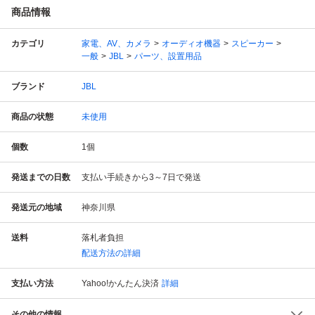
商品情報
カテゴリ
家電、AV、カメラ
オーディオ機器
スピーカー
一般
JBL
パーツ、設置用品
ブランド
JBL
商品の状態
未使用
個数
1
個
発送までの日数
支払い手続きから3～7日で発送
発送元の地域
神奈川県
送料
落札者負担
配送方法の詳細
支払い方法
Yahoo!かんたん決済
詳細
その他の情報