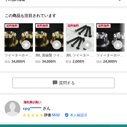
この商品も注目されています
送料無料
送料無料
送料無料
送料無料
ツイーターホーン
JBL 真鍮製 ツイー
JBL ツイーター ホ
ツイーターホーン
真鍮製 JBL 1ペア
ターホーン 1ペア
ーン用 取付 ビス
アルミ合金製 JBL
34,000
34,000
2,000
24,000
現在
円
現在
円
即決
円
現在
円
JBL 2403 2402 07
JBL 2402 2403 24
SUS製 特注品 240
1ペア JBL 2403 2
6 075 2405 077
05 075 076 077
2 2403 2405 075
402 076 075 2405
スピーカー ツイー
ツイーター スピー
076 077 皿 ねじ
077 スピーカー ツ
ター U515
カー bv1453
スクリュー フラン
イーター U514
質問する
ジ ボルト インチ
U1438
落札率が高い
xpg********
さん
評価
5532
本人確認済