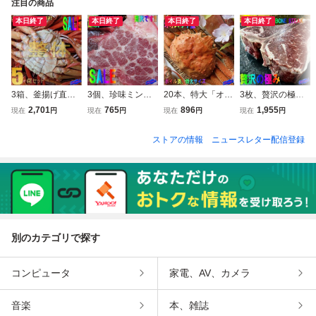
注目の商品
本日終了
本日終了
本日終了
本日終了
3箱、釜揚げ直送!!
3個、珍味ミンク
20本、特大「オオ
3枚、贅沢の極み
【整体】5尾で2.5
鯨「畝須ベーコン/
ズワイガニ700」
「Ｔボーンステー
2,701
765
896
1,955
現在
円
現在
円
現在
円
現在
円
kg 紅ずわい蟹「紅
スライス100g」超
整体、ボイル冷凍
キ 1枚500g位」熟
蟹AA2.5kg」
高級品、入手困難
成ビーフ堪能下さ
ストアの情報
ニュースレター配信登録
い！！ 2・3前、
USA産上位ランク
別のカテゴリで探す
コンピュータ
家電、AV、カメラ
音楽
本、雑誌