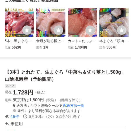
5本、黒まぐろ
食通が唸る極上ま
カマトロたっぷ
本まぐろ「頭肉50
「切り落とし500
ぐろ「ビントロ50
り!! 黒まぐろ「2
0g」レア物!!-超希
562
1
1,404
550
現在
円
現在
円
現在
円
現在
円
g」活冷凍、山陰
0g位」お刺身用、
本でカマ 4.5kg」
少部位- お寿司屋
境港産
脂のってます！！
お刺身可、冷凍
さんの裏メニュー
山陰境港産
はいかがでしょ
う。
【3本】とれたて、生まぐろ「中落ち＆切り落とし500g」
山陰境港産（予約販売）
ストア
1,728
円
現在
（税込）
東京都は
1,800円
送料
（税込）（離島を除く）
配送方法
ヤマト運輸クール便
配送方法一覧
条件により送料が異なる場合があります
46
件
6月10日（水）22時7分
終了
未使用