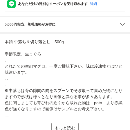
あなただけの特別なクーポンを受け取れます
詳細
5,000円相当、落札価格がお得に
本鮪 中落ち＆切り落とし 500g
.
季節限定、生まぐろ
.
とれたての生のマグロ、一度ご賞味下さい。味は冷凍物とはひと
味違います。
. .
.
※中落ちは骨の隙間の肉をスプーンでそぎ取って集めた物になり
ますので形状は様々となり画像と異なる事が多々あります。
色に関しましても背びれの近くから取れた物は poto より赤黒
色が強くなりますので画像はサンプルとお考え下さい。
....
もっと読む