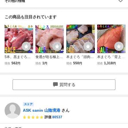
その他の情報
この商品も注目されています
5本、黒まぐろ
食通が唸る極上ま
本まぐろ「頭肉50
本まぐろ「背上 1.
「切り落とし500
ぐろ「ビントロ50
0g」レア物!!-超希
3kg」背トロたっ
562
1
550
1,318
現在
円
現在
円
現在
円
現在
円
g」活冷凍、山陰
0g位」お刺身用、
少部位- お寿司屋
ぷり【即納】天然
境港産
脂のってます！！
さんの裏メニュー
物 山陰境港産
はいかがでしょ
う。
質問する
ストア
ASK sanin 山陰境港
さん
評価
80537