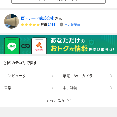
車検令和9年12月
D●ELシフト●
TC ●エアコン●パ
ワステ●
西トレード株式会社
さん
評価
1444
本人確認前
別のカテゴリで探す
コンピュータ
家電、AV、カメラ
音楽
本、雑誌
もっと見る