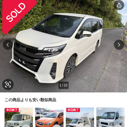
1
/
10
この商品よりも安い類似商品
本日終了
本日終了