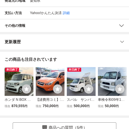
発送元の地域
愛知県
支払い方法
Yahoo!かんたん決済
詳細
その他の情報
更新履歴
この商品も注目されています
本日終了
本日終了
ホンダ N BOX 年
【諸費用コミ】:平
スバル サンバー
車検令和09年1月
式令和6年4月 走
成26年 インプレ
トラック●ダンブ
まで * スバル サ
870,555
750,000
500,000
50,000
現在
円
現在
円
現在
円
現在
円
行距離14,750Km
ッサXV 2.0i-L ア
車●車検令和10年8
ンバー●平成17年
型式 6BA-JF5 車
イサイト 4WD 走
月まで●走行4500
式 ●タイミングベ
検 2年間 ETC 左右
行距離63000キロ
0km●エアコン●5
ルト交換 ●4WD ●
スライドドア
ナビ Bカメラ ETC
速マニュアル●4W
5速マニュアル ●E
商品への質問（5件）