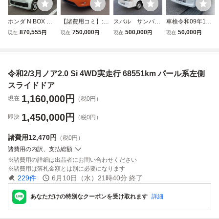
ホンダ N BOX 年
【諸費用コミ】:平
スバル サンバー
車検令和09年1月
式令和6年4月 走
成26年 インプレ
トラック●ダンブ
まで * スバル サ
870,555
750,000
500,000
50,000
現在
円
現在
円
現在
円
現在
円
行距離14,750Km
ッサXV 2.0i-L ア
車●車検令和10年8
ンバー●平成17年
型式 6BA-JF5 車
イサイト 4WD 走
月まで●走行4500
式 ●タイミングベ
検 2年間 ETC 左右
行距離63000キロ
0km●エアコン●5
ルト交換 ●4WD ●
スライドドア
ナビ Bカメラ ETC
速マニュアル●4W
5速マニュアル ●E
令和2/3月ノア2.0 Si 4WD実走行 68551km パール系左側
車検令和9年12月
D●ELシフト●
TC ●エアコン●パ
ワステ●
スライドドア
1,160,000
円
現在
（税0円）
1,450,000
円
即決
（税0円）
諸費用
12,470円
（税0円）
諸費用の内訳、支払総額
諸費用の詳細は出品者にお問い合わせください
諸費用は落札金額とは別に必要になります
229
件
6月10日（水）21時40分
終了
あなただけの特別なクーポンを受け取れます
詳細