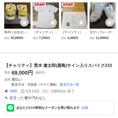
送料無料
送料無料
海外にお住まいの
［チャリティ］鎌
［チャリティ］西
元サンフレッチェ
方も 女子マラソ
倉涼選手 Tシャ
村歩選手 賞状と
ＤＦ）吉弘充志選
25,000
7,250
2,400
11,000
現在
円
現在
円
現在
円
現在
円
ン 高橋尚子 直
ツ
シール
手・実使用スパイ
筆サイン入りシュ
クサイン入り
ーズ 専用ケース
付き
【チャリティ】荒木 遼太郎(鹿島)サイン入りスパイク233
69,000
円
現在
（税0円）
着払い
送料
配送方法
宅急便（ヤマト運輸）
配送方法一覧
39
件
6月14日（日）23時50分
終了
目立った傷や汚れなし
あなただけの特別なクーポンを受け取れます
詳細