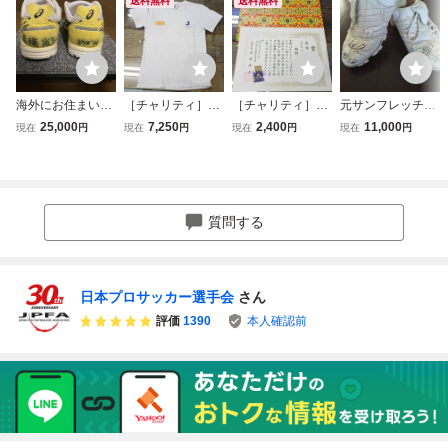
送料無料
送料無料
海外にお住まいの
［チャリティ］鎌
［チャリティ］西
元サンフレッチェ
方も 女子マラソ
倉涼選手 Tシャ
村歩選手 賞状と
ＤＦ）吉弘充志選
25,000
7,250
2,400
11,000
現在
円
現在
円
現在
円
現在
円
ン 高橋尚子 直
ツ
シール
手・実使用スパイ
筆サイン入りシュ
クサイン入り
ーズ 専用ケース
付き
質問する
日本プロサッカー選手会
さん
評価
1390
本人確認前