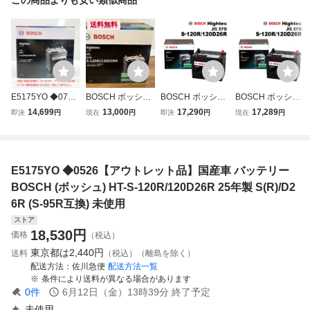
送料無料
E5175YO ◆0730
BOSCH ボッシュ
BOSCH ボッシュ
BOSCH ボッシュ
_4凹【アウトレッ
Hightec EFB S-12
ハイテックバッテ
ハイテックバッテ
14,699
13,000
17,290
17,289
即決
円
現在
円
即決
円
現在
円
ト品】国産車 バッ
0R/120D26R 国産
リーJIS規格EFB S
リーJIS規格EFB S
テリー BOSCH
車バッテリー
120R 120D26R H
120R 120D26R H
(ボッシュ) HT-S-1
T-S-120R/120D26
T-S-120R/120D26
20R/120D26R 25
R 旧品番(HTP-S-9
R 旧品番(HTP-S-9
E5175YO ◆0526【アウトレット品】国産車 バッテリー
年製 S(R)/D26R
5R/130D26R) 互
5R/130D26R) 互
(S-95R互換)未使
換(55D26R 60D2
換(55D26R 60D2
BOSCH (ボッシュ) HT-S-120R/120D26R 25年製 S(R)/D2
用
6R 65D26R
6R 65D26R
6R (S-95R互換) 未使用
ストア
18,530
円
価格
（税込）
東京都は
2,440円
送料
（税込）（離島を除く）
配送方法
佐川急便
配送方法一覧
条件により送料が異なる場合があります
0
件
6月12日（金）13時39分
終了予定
未使用