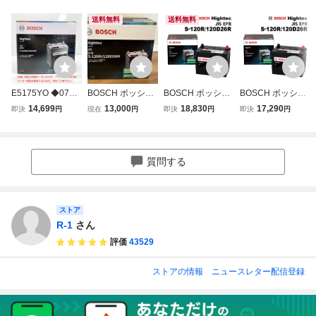
送料無料
送料無料
E5175YO ◆0730
BOSCH ボッシュ
BOSCH ボッシュ
BOSCH ボッシュ
_4凹【アウトレッ
Hightec EFB S-12
ハイテックバッテ
ハイテックバッテ
14,699
13,000
18,830
17,290
即決
円
現在
円
即決
円
即決
円
ト品】国産車 バッ
0R/120D26R 国産
リーJIS規格EFB S
リーJIS規格EFB S
テリー BOSCH
車バッテリー
120R 120D26R H
120R 120D26R H
(ボッシュ) HT-S-1
T-S-120R/120D26
T-S-120R/120D26
20R/120D26R 25
R 旧品番(HTP-S-9
R 旧品番(HTP-S-9
質問する
年製 S(R)/D26R
5R/130D26R) 互
5R/130D26R) 互
(S-95R互換)未使
換(55D26R 60D2
換(55D26R 60D2
用
6R 65D26R
6R 65D26R
ストア
R-1
さん
評価
43529
ストアの情報
ニュースレター配信登録