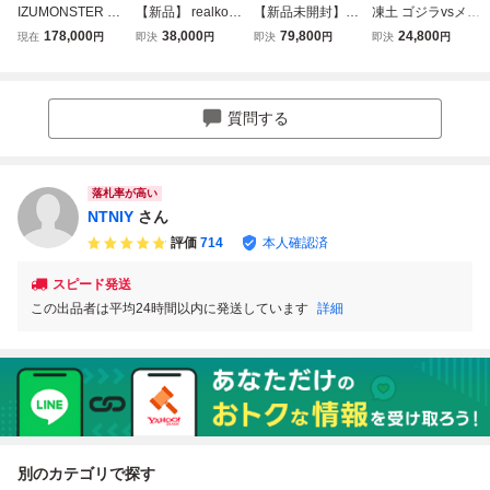
IZUMONSTER 流
【新品】 realkouc
【新品未開封】エ
凍土 ゴジラvsメカ
星人間ゾーン ゴー
lub Atom zero ワ
ンカビニール キン
ゴジラ ワンフェス
178,000
38,000
79,800
24,800
現在
円
即決
円
即決
円
即決
円
ルドガロガ ILUIL
ンフェス ILUILU z
グギドラ ENKAVI
ILUILU zollmen U
Uぶたのはなzollm
ollmen UZUMARK
NYL ENKA VINYL
ZUMARK IZUMO
en UZUMARK イ
IZUMONSTER エ
UZUMARKぶたの
NSTER エレガブh
ズモンスター エレ
レガブhxsリアル
はなIZUMONSTE
xsリアルヘッドtko
質問する
ガブhxsリアルヘ
ヘッドtkom真頭玩
Rエレガブhxsリア
m真頭玩具realhea
ッドrealhead真頭
具realheadぶたの
ルヘッド真頭玩具r
dぶたのはな M1号
玩具
はな
ealhead
落札率が高い
NTNIY
さん
評価
714
本人確認済
スピード発送
この出品者は平均24時間以内に発送しています
詳細
別のカテゴリで探す