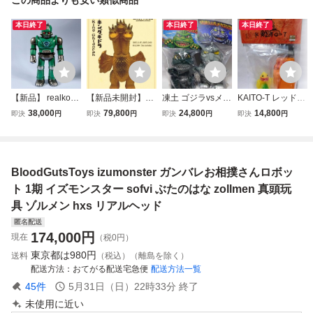
本日終了
本日終了
本日終了
【新品】 realkouc
【新品未開封】エ
凍土 ゴジラvsメカ
KAITO-T レッドキ
lub Atom zero ワ
ンカビニール キン
ゴジラ ワンフェス
ング ワンフェス
38,000
79,800
24,800
14,800
即決
円
即決
円
即決
円
即決
円
ンフェス ILUILU z
グギドラ ENKAVI
ILUILU zollmen U
ブルマァク マルサ
ollmen UZUMARK
NYL ENKA VINYL
ZUMARK IZUMO
ン M1号 マーミッ
IZUMONSTER エ
UZUMARKぶたの
NSTER エレガブh
トIZUMONSTER
レガブhxsリアル
はなIZUMONSTE
xsリアルヘッドtko
エレガブhxsリア
BloodGutsToys izumonster ガンバレお相撲さんロボッ
ヘッドtkom真頭玩
Rエレガブhxsリア
m真頭玩具realhea
ルヘッドtkom真頭
具realheadぶたの
ルヘッド真頭玩具r
dぶたのはな M1号
玩具realheadぶた
ト 1期 イズモンスター sofvi ぶたのはな zollmen 真頭玩
はな
ealhead
のはな
具 ゾルメン hxs リアルヘッド
匿名配送
174,000
円
現在
（税0円）
東京都は
980円
送料
（税込）（離島を除く）
配送方法
おてがる配送宅急便
配送方法一覧
45
件
5月31日（日）22時33分
終了
未使用に近い