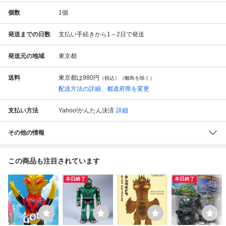
個数
1
個
発送までの日数
支払い手続きから1～2日で発送
発送元の地域
東京都
送料
東京都は
980円
（税込）（離島を除く）
配送方法の詳細、都道府県を変更
支払い方法
Yahoo!かんたん決済
詳細
その他の情報
この商品も注目されています
本日終了
本日終了