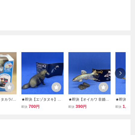
タカラ/海
★即決【エゾタヌキ】チ
★即決【オイカワ 非婚姻
★即決シー
アニマテイ
ョコQ アニマテイルズ 日
色】チョコQ アニマテイ
チノコ Ⅱ 
700
390
1,200
円
円
即決
即決
即決
3 特別限
本の動物シリーズ6 177 /
ルズ 日本の動物シリーズ
型】チョコ
ンケースセ
海洋堂 フィギュア★
10 235b / 海洋堂 フィギ
ルズ 日本
ュア さかな 魚★
10 s07b 
ア★