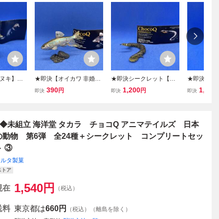
ヌキ】チ
★即決【オイカワ 非婚姻
★即決シークレット【ツ
★即決シー
イルズ 日
色】チョコQ アニマテイ
チノコ Ⅱ ヤマカガシ関東
リオモテオ
390
1,200
1,300
円
円
即決
即決
即決
 177 /
ルズ 日本の動物シリーズ
型】チョコQ アニマテイ
黒】チョコ
ュア★
10 235b / 海洋堂 フィギ
ルズ 日本の動物シリーズ
ルズ 日本
ュア さかな 魚★
10 s07b / 海洋堂 フィギュ
6 SP / 
ア★
猫★
■◆未組立 海洋堂 タカラ チョコQ アニマテイルズ 日本
の動物 第6弾 全24種＋シークレット コンプリートセッ
ト ③
フルタ製菓
ストア
1,540
円
現在
（税込）
送料
東京都は
660円
（税込）（離島を除く）