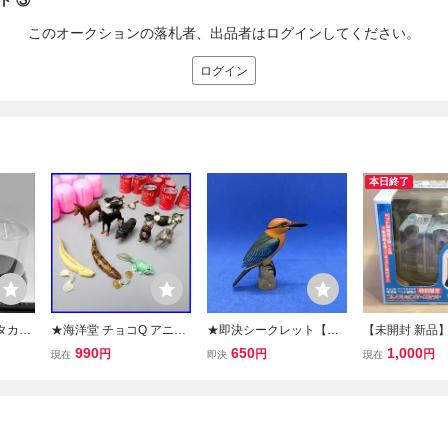
ト ③
このオークションの落札者、出品者はログインしてください。
ログイン
本日終了
】タカラ
★海洋堂 チョコQ アニマ
★即決シークレット【ミ
【未開封 新品】
ニマテ
テイルズ 10種 保護ケース
ヤコショウビン アカハラ
洋堂 チョコQ 
990
650
1,000
円
円
円
現在
即決
現在
 特別
付き/フレンチブルドッグ/
ショウビン】チョコQ ア
ルズ ペット動物
ケース
ドーベルマン 他/動物/パ
ニマテイルズ 日本の動物
定 コレクショ
ーツ/&2238700011
シリーズ8 S05b / 海洋堂
ット
フィギュア★