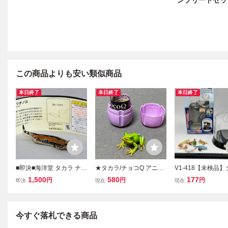
ンプリートセッ
この商品よりも安い類似商品
本日終了
本日終了
本日終了
■即決■海洋堂 タカラ チョ
★タカラ/チョコQ アニマ
V1-418【未検品
コQ 日本の動物 第6弾
テイルズ9弾/213.ハロウ
海洋堂 チョコQ ア
1,500
580
177
円
円
円
即決
現在
現在
「シークレット」 ツチノ
ェルアマガエル/動物フィ
イルズ ペット動物3
コ アニマテイルズ フィギ
ギュア/海洋堂/2004年
限定 コレクション
ュア チョコエッグ
セット
今すぐ落札できる商品