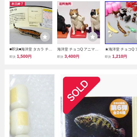
本日終了
送料無料
■即決■海洋堂 タカラ チョ
海洋堂 チョコQ アニマテ
★海洋堂 チョコQ 
コQ 日本の動物 第6弾
イルズ ペット動物 シリー
テイルズ 10種 保
1,500
3,400
1,210
円
円
円
即決
即決
即決
「シークレット」 ツチノ
ズ4 シークレット 福猫 3
付き/フレンチブル
コ アニマテイルズ フィギ
種セット 黒 三毛a 三毛b
ドーベルマン 他/動
ュア チョコエッグ
KAIYODO
ーツ/&2238700011