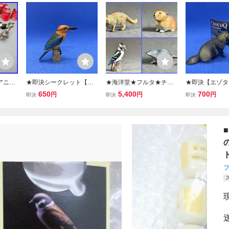
アニマ
★即決シークレット【ミ
★海洋堂★フルタ★チョ
★即決【エゾタ
護ケース
ヤコショウビン アカハラ
コエッグ★日本の動物★
ョコQ アニマテ
650
5,400
700
円
円
円
即決
即決
即決
ドッグ/
ショウビン】チョコQ ア
第5弾★全24種フルコン
本の動物シリーズ6
物/パ
ニマテイルズ 日本の動物
プ★松村しのぶ★チョコ
海洋堂 フィギ
シリーズ8 S05b / 海洋堂
Q★タカラ★アニマテイ
フィギュア★
ルズ★鳥★カメ★魚★