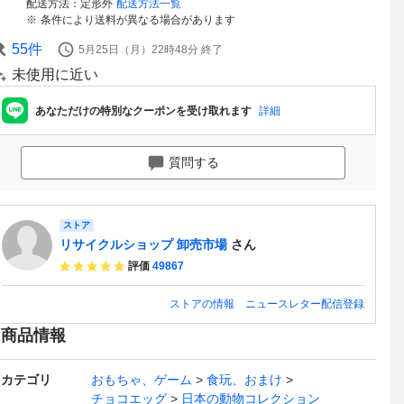
配送方法
定形外
配送方法一覧
条件により送料が異なる場合があります
55
件
5月25日（月）22時48分
終了
未使用に近い
あなただけの特別なクーポンを受け取れます
詳細
質問する
ストア
リサイクルショップ 卸売市場
さん
評価
49867
ストアの情報
ニュースレター配信登録
商品情報
カテゴリ
おもちゃ、ゲーム
食玩、おまけ
チョコエッグ
日本の動物コレクション