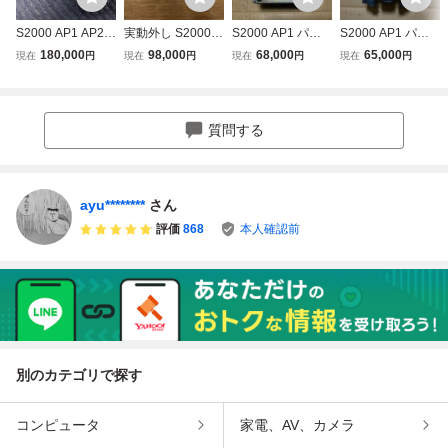
S2000 AP1 AP2
実動外し S2000 A
S2000 AP1 パワ
S2000 AP1 パワ
パワステ コンピュ
P1 パワステ コン
ステ コンピュータ
ステ コンピュータ
180,000
98,000
68,000
65,000
現在
円
現在
円
現在
円
現在
円
ーター コントロー
ピューター コント
ー コントロールユ
ー コントロールユ
ルユニット EPS
ロールユニット E
ニット CPU EPS
ニット CPU EPS
ホンダ HONDA F2
PS ホンダ HOND
ホンダ HONDA F2
ホンダ HONDA F2
0C 39980-S2A-01
A F20C 初期 中期
0C F22C VTEC 1
0C F22C VTEC 3
質問する
3
用 39980-S2A-01
0
3
ayu********
さん
評価
868
本人確認前
別のカテゴリで探す
コンピュータ
家電、AV、カメラ