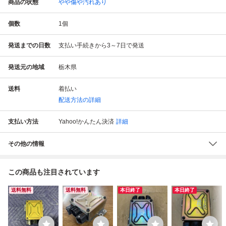
商品の状態
やや傷や汚れあり
個数
1
個
発送までの日数
支払い手続きから3～7日で発送
発送元の地域
栃木県
送料
着払い
配送方法の詳細
支払い方法
Yahoo!かんたん決済
詳細
その他の情報
この商品も注目されています
送料無料
送料無料
本日終了
本日終了