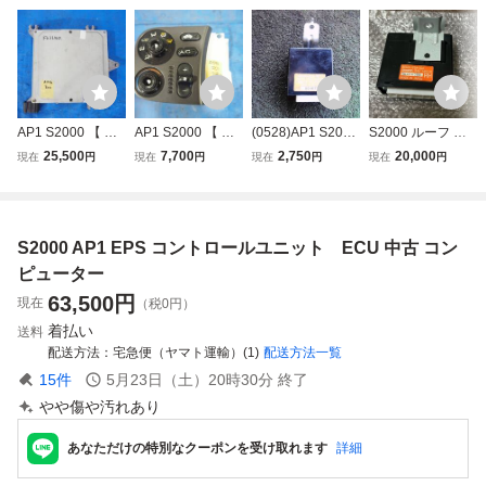
AP1 S2000 【 エ
AP1 S2000 【 エ
(0528)AP1 S2000
S2000 ルーフ コ
ンジンコンピュー
アコンコントロー
ドアロックコント
ントロール リレー
25,500
7,700
2,750
20,000
現在
円
現在
円
現在
円
現在
円
ター ECU 37820-
ル ユニット 】 純
ロールユニット 3
ユニット 86500-S
PCX-J01 】 純正
正 HONDA ホンダ
8380-S2A-901
2A-003 AP1 AP2
HONDA ホンダ 前
前期 後期 JDM F2
期 後期 JDM F20C
0C F22C typeV ty
S2000 AP1 EPS コントロールユニット ECU 中古 コン
F22C typeV typeS
peS VTEC AP2 A
VTEC AP2 A19-9
19-96⑤
ピューター
0④
63,500
円
現在
（税0円）
着払い
送料
配送方法
宅急便（ヤマト運輸）(1)
配送方法一覧
15
件
5月23日（土）20時30分
終了
やや傷や汚れあり
あなただけの特別なクーポンを受け取れます
詳細