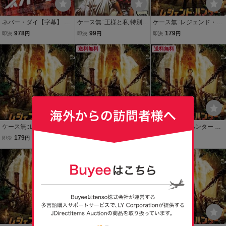
ネバー・ダイ【字幕】 レ
ケース無::王様と私 特別編
ケース無::レジェンド・ハ
ンタル落ち 中古 DVD ケ
【字幕】 レンタル落ち 中
ンター ハリウッドの秘宝
978
99
179
即決
円
即決
円
即決
円
ース無
古 DVD
【字幕】 レンタル落ち 中
送料無料
古 DVD
送料無料
ケース無::レジェンド・ハ
レジェンド・ハンター ハ
レジェンド・ハンター ハ
ンター ハリウッドの秘宝
リウッドの秘宝【字幕】
リウッドの秘宝【字幕】
179
409
349
即決
円
即決
円
即決
円
【字幕】 レンタル落ち 中
レンタル落ち 中古 DVD
レンタル落ち 中古 DVD
古 DVD
ケース無
送料無料
ケース無