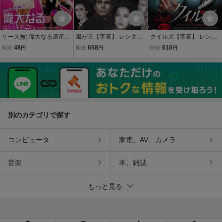
ケース無::偉大なる遺産
嵐が丘【字幕】 レンタル
クイルズ【字幕】 レンタ
【字幕】 レンタル落ち 中
落ち 中古 DVD ケース無
ル落ち 中古 DVD ケース
48
658
610
即決
円
即決
円
即決
円
古 DVD
無
別のカテゴリで探す
コンピュータ
家電、AV、カメラ
音楽
本、雑誌
もっと見る