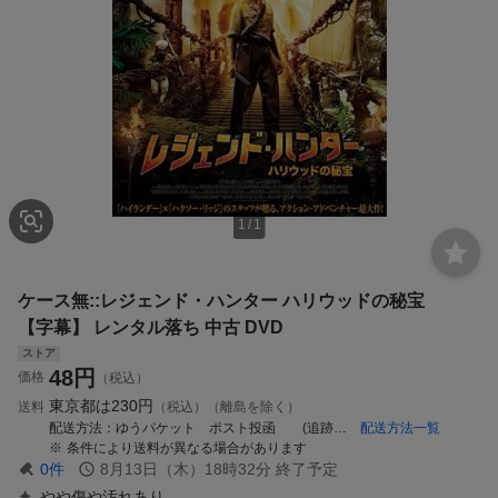
1
/
1
ケース無::レジェンド・ハンター ハリウッドの秘宝
【字幕】 レンタル落ち 中古 DVD
ストア
48
円
価格
（税込）
東京都は
230円
送料
（税込）（離島を除く）
配送方法
ゆうパケット ポスト投函 (追跡番号あり・セット商品不可、日時指定や代引での配送はできません)
配送方法一覧
条件により送料が異なる場合があります
0
件
8月13日（木）18時32分
終了予定
やや傷や汚れあり