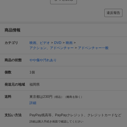
違反報告
商品情報
カテゴリ
映画、ビデオ
DVD
映画
アクション、アドベンチャー
アドベンチャー一般
商品の状態
やや傷や汚れあり
個数
1
個
発送元の地域
福岡県
送料
東京都は
230円
（税込）（離島を除く）
詳細
支払い方法
PayPay残高等、PayPayクレジット、クレジットカードなど
詳細は購入手続き画面で確認してください