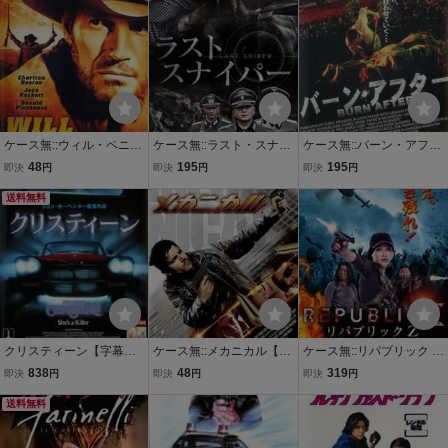
ケース無::ウィル・ペニー
ケース無::ラスト・スナイ
ケース無::バーン・アフタ
【字幕】 レンタル落ち 中
パー【字幕】 レンタル落
ー【字幕】 レンタル落ち
48
195
195
即決
円
即決
円
即決
円
古 DVD
ち 中古 DVD
中古 DVD
送料無料
クリスティーン【字幕】
ケース無::メカニカル【字
ケース無::リパブリック Z
レンタル落ち 中古 DVD
幕】 レンタル落ち 中古 D
【字幕】 レンタル落ち 中
838
48
319
即決
円
即決
円
即決
円
ケース無
VD
古 DVD
送料無料