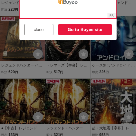
レジェンド・ハンター ハ
ディア・ハンター【字
●【中古】 レジェンド・
リウッドの秘宝【字幕】
幕】 レンタル落ち 中古 D
ハンター ハリウッドの秘
223
658
133
即決
円
即決
円
現在
円
レンタル落ち 中古 DVD
VD ケース無
宝【字幕】 [レンタル落ち]
送料無料
送料無料
[DVD]
close
Go to Buyee site
レジェンドハンター ハリ
トレマーズ【字幕】 レン
ケース無::アンドロイド 2
ウッドの秘宝 DVD アクシ
タル落ち 中古 DVD ケー
040【字幕】 レンタル落
620
517
226
即決
円
即決
円
即決
円
ョン・アドベンチャー
ス無
ち 中古 DVD
日本語字幕
送料無料
送料無料
●【中古】 レジェンド・
レジェンド・ハンター ハ
超・大地震【字幕】 レン
ハンター ハリウッドの秘
リウッドの秘宝【字幕】
タル落ち 中古 DVD ケー
133
321
958
現在
円
即決
円
即決
円