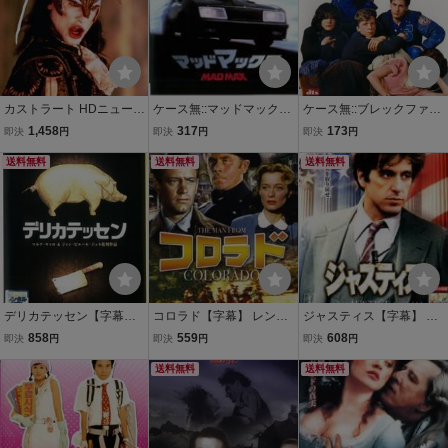
カストラート HDニューマ
ケース無::マッドマックス
ケース無::ブレックファス
スター＆リニアPCMエデ
【字幕】 レンタル落ち 中
ト・クラブ【字幕】 レン
1,458
317
173
即決
円
即決
円
即決
円
ィション【字幕】 レンタ
古 DVD
タル落ち 中古 DVD
ル落ち 中古 DVD ケース
送料無料
送料無料
送料無料
無
デリカテッセン【字幕】
コロラド【字幕】 レンタ
ジャスティス【字幕】 レ
レンタル落ち 中古 DVD
ル落ち 中古 DVD ケース
ンタル落ち 中古 DVD ケ
858
559
608
即決
円
即決
円
即決
円
ケース無
無
ース無
送料無料
送料無料