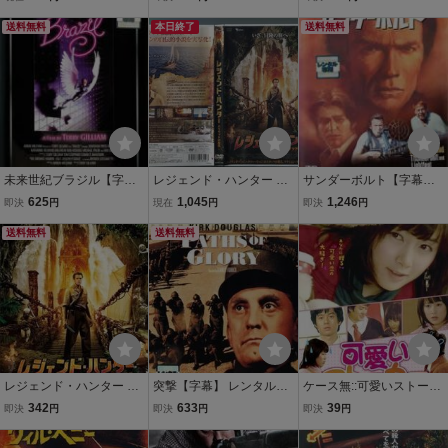
宝【字幕】 [レンタル落ち]
レンタル落ち 中古 DVD
ス無
[DVD]
送料無料
本日終了
送料無料
未来世紀ブラジル【字
レジェンド・ハンター ハ
サンダーボルト【字幕】
幕】 レンタル落ち 中古 D
リウッドの秘宝/ 中古DVD
レンタル落ち 中古 DVD
625
1,045
1,246
即決
円
現在
円
即決
円
VD ケース無
レンタル落ち/トーマス・
ケース無
送料無料
コッケレル/ウィリアム・
送料無料
モーズリー/a2174
レジェンド・ハンター ハ
突撃【字幕】 レンタル落
ケース無::可愛いストーカ
リウッドの秘宝【字幕】
ち 中古 DVD ケース無
ー【字幕】 レンタル落ち
342
633
39
即決
円
即決
円
即決
円
レンタル落ち 中古 DVD
中古 DVD