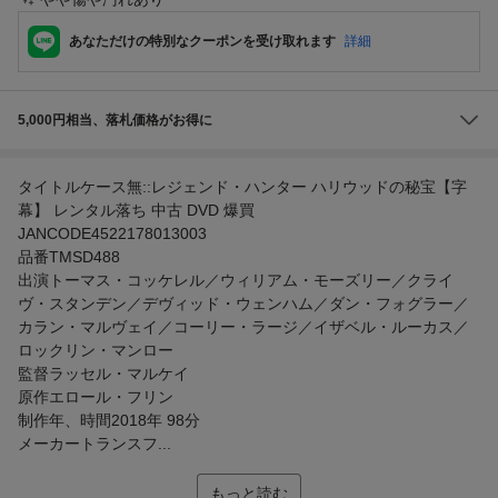
あなただけの特別なクーポンを受け取れます
詳細
5,000円相当、落札価格がお得に
タイトルケース無::レジェンド・ハンター ハリウッドの秘宝【字
幕】 レンタル落ち 中古 DVD 爆買
JANCODE4522178013003
品番TMSD488
出演トーマス・コッケレル／ウィリアム・モーズリー／クライ
ヴ・スタンデン／デヴィッド・ウェンハム／ダン・フォグラー／
カラン・マルヴェイ／コーリー・ラージ／イザベル・ルーカス／
ロックリン・マンロー
監督ラッセル・マルケイ
原作エロール・フリン
制作年、時間2018年 98分
メーカートランスフ...
もっと読む