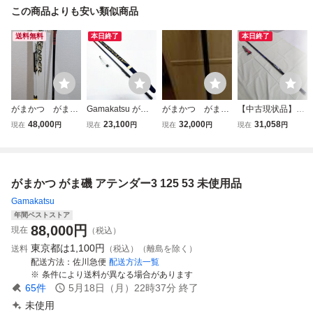
この商品よりも安い類似商品
送料無料
本日終了
本日終了
がまかつ がま
Gamakatsu がま
がまかつ がま
【中古現状品】が
磯 アテンダー
かつ がま磯 ATTE
磯 アテンダー
まかつ がま磯
48,000
23,100
32,000
31,058
現在
円
現在
円
現在
円
現在
円
15-53/実釣なし
NDER アテンダー
15ー53 1,5-53
アテンダー ATT
15-50 ロッド 竿 [J
ENDER ASD 1
3063]
25-53 ロッド
がまかつ がま磯 アテンダー3 125 53 未使用品
Gamakatsu
年間ベストストア
88,000
円
現在
（税込）
東京都は
1,100円
送料
（税込）（離島を除く）
配送方法
佐川急便
配送方法一覧
条件により送料が異なる場合があります
65
件
5月18日（月）22時37分
終了
未使用