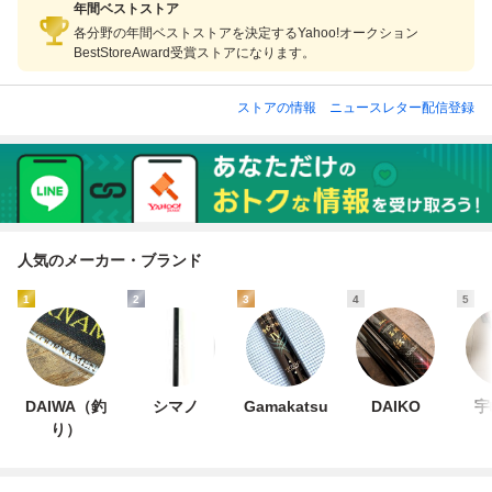
年間ベストストア
各分野の年間ベストストアを決定するYahoo!オークション
BestStoreAward受賞ストアになります。
ストアの情報
ニュースレター配信登録
人気のメーカー・ブランド
1
2
3
4
5
DAIWA（釣
シマノ
Gamakatsu
DAIKO
宇
り）