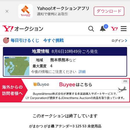
i
毎日引けるくじ 今すぐ挑戦
ログイン
地震情報
8月6日10時49分
ごろ発生
熊本県熊本
地域
など
4
最大震度
今後の情報にご注意ください
詳細
このオークションは終了しています
がまかつ がま磯 アテンダー3 125 53 未使用品