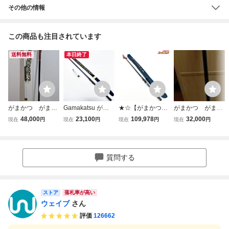
その他の情報
この商品も注目されています
送料無料
本日終了
がまかつ がま
Gamakatsu がま
★☆【がまかつ】
がまかつ がま
磯 アテンダー
かつ がま磯 ATTE
がま磯 アテンダー
磯 アテンダー
48,000
23,100
109,978
32,000
現在
円
現在
円
現在
円
現在
円
15-53/実釣なし
NDER アテンダー
3 III 15-53 1.5-5.3
15ー53 1,5-53
15-50 ロッド 竿 [J
GAMAKATU GAM
3063]
AISO ATTENDER
メジナ グレ イサ
質問する
キ K_164★☆v48
203
ストア
落札率が高い
ウェイブ
さん
評価
126662