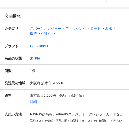
商品情報
カテゴリ
スポーツ、レジャー
フィッシング
ロッド
海水
磯竿
がまかつ
ブランド
Gamakatsu
商品の状態
未使用
個数
1
個
発送元の地域
大阪府 茨木市/709910
送料
東京都は
1,100円
（税込）（離島を除く）
詳細
支払い方法
PayPay残高等、PayPayクレジット、クレジットカードなど
詳細はストア情報・商品説明を確認するか、ストアに確認してください