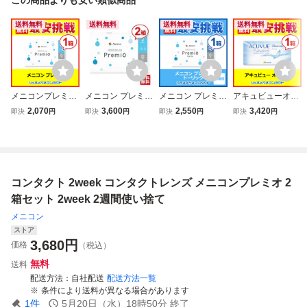
送料無料
送料無料
送料無料
送料無料
メニコンプレミオ
メニコン プレミオ
メニコン プレミオ
アキュビューオア
1箱 2week 2週間
2箱セット 2week
トーリック 乱視用
シス 1箱 2week 2
2,070
3,600
2,550
3,420
即決
円
即決
円
即決
円
即決
円
使い捨て コンタク
コンタクトレンズ
1箱 2week 2週間
週間使い捨てコン
トレンズ
2週間使い捨て
使い捨て コンタク
タクトレンズ
トレンズ
コンタクト 2week コンタクトレンズ メニコンプレミオ 2
箱セット 2week 2週間使い捨て
メニコン
ストア
3,680
円
価格
（税込）
無料
送料
配送方法
自社配送
配送方法一覧
条件により送料が異なる場合があります
1
件
5月20日（水）18時50分
終了