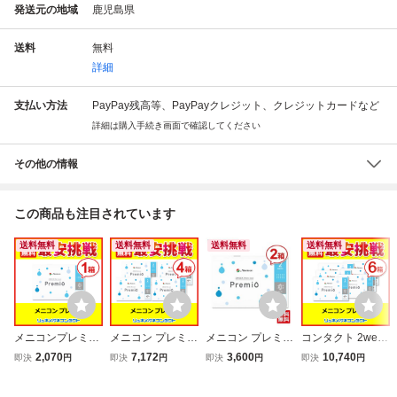
発送元の地域
鹿児島県
送料
無料
詳細
支払い方法
PayPay残高等、PayPayクレジット、クレジットカードなど
詳細は購入手続き画面で確認してください
その他の情報
この商品も注目されています
送料無料
送料無料
送料無料
送料無料
メニコンプレミオ
メニコン プレミオ
メニコン プレミオ
コンタクト 2week
1箱 2week 2週間
4箱セット 2week
2箱セット 2week
コンタクトレンズ
2,070
7,172
3,600
10,740
即決
円
即決
円
即決
円
即決
円
使い捨て コンタク
コンタクトレンズ
コンタクトレンズ
メニコンプレミオ
トレンズ
2週間使い捨て
2週間使い捨て
6箱セット 2week