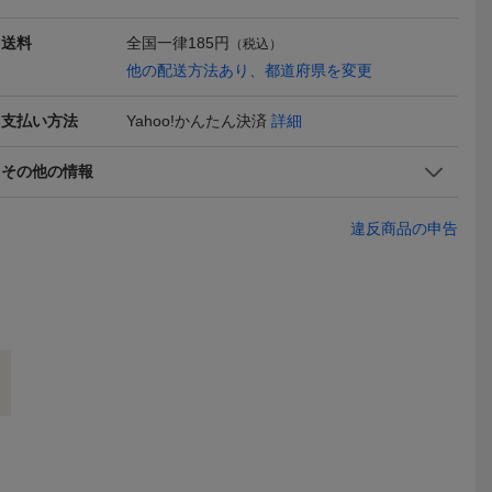
送料
全国一律
185円
（税込）
他の配送方法あり、都道府県を変更
支払い方法
Yahoo!かんたん決済
詳細
 緑白 巻
【心和】シアー黒紫 バイ
【心和】振袖ミニ羽織 正
【心和】着物
スト55〜
カラー カーディガン フリ
絹 着物リメイク衣装 フォ
ーワンピース
17,000
19,800
33,80
円
円
その他の情報
現在
現在
現在
イク フォ
ーサイズ フォーマル 着物
ーマル 着物 和柄 N80708
ワークワン
柄 N807
リメイク ドルマン N8051
ンピース 着
3
柄 フォーマル
違反商品の申告
14