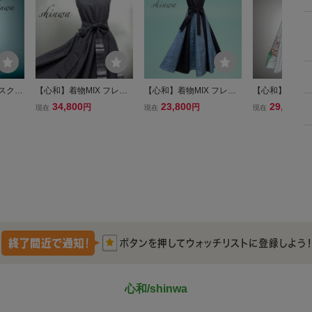
 スクエ
【心和】着物MIX フレア
【心和】着物MIX フレア
【心和】花鼓紋様
メイク
ーワンピース 着物 パッチ
ーワンピース 着物 パッチ
きスカート ウエ
34,800
23,800
29,800
円
円
円
現在
現在
現在
ーマル
ワークワンピース 着物ワ
ワークワンピース 着物ワ
95cm 着物リメ
 フリー
ンピース 着物リメイク 和
ンピース 着物リメイク 和
ーマル ロング 和
6
柄 フォーマル L～2L B80
柄 フォーマル L～2L 黒水
14
103
色 B80102