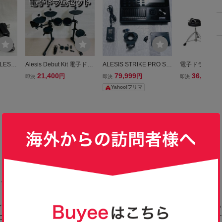
LESIS
Alesis Debut Kit 電子ドラ
ALESIS STRIKE PRO SE
電子ドラム セッ
DM7X
ム ドラムセット
モジュール V1.50 電子
ONETONE ワ
21,400
79,999
36,300
円
円
円
即決
即決
即決
e アレ
ドラム
TDD-100 BK
Yahoo!フリマ
ジュー
スティック ヘ
き メッシュパ