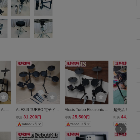
送料無料
送料無料
送料無料
ALES
ALESIS TURBO 電子ドラ
Alesis Turbo Electronic D
超美品！Ceula
子ドラ
ムセット メッシュヘッ
rum Kit 電子ドラム セット
ム 3シンバル仕
31,200
25,500
44,000
円
円
円
即決
即決
即決
ド アレシス
アレシス
子 ヘッドフォ
Yahoo!フリマ
Yahoo!フリマ
Yahoo!フリマ
送料無料
送料無料
送料無料