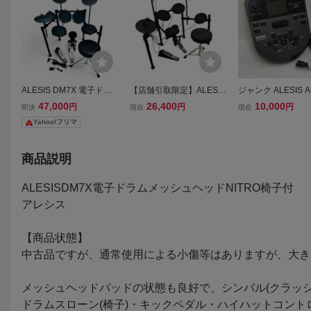
ALESIS DM7X 電子ドラ
【店舗引取限定】ALESIS
ジャンク ALESIS A
ム メッシュヘッド NITRO
DM7X アレシス Nitro Dru
NITRO MESH KIT 
47,000
26,400
10,000
円
円
円
即決
現在
現在
椅子付
m Module 電子ドラム モ
Nitro Drum Modul
Yahoo!フリマ
ジュール 打楽器 中古 訳
シス 電子ドラムモ
あり 直B11488310
ル 通電OK 現状品
商品説明