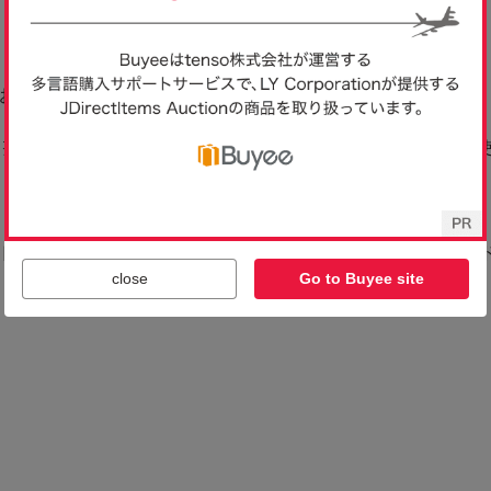
close
Go to Buyee site