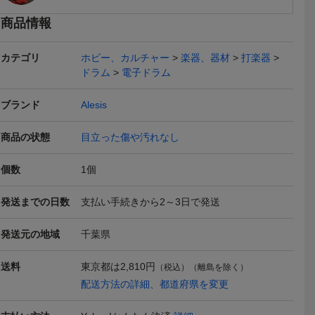
商品情報
カテゴリ
ホビー、カルチャー
楽器、器材
打楽器
ドラム
電子ドラム
ブランド
Alesis
商品の状態
目立った傷や汚れなし
本日終了
送料無料
送料無料
個数
1
個
発送までの日数
支払い手続きから2～3日で発送
発送元の地域
千葉県
 電子ドラ
■◆ ALESIS DEBUT KIT
Alesisドラムスローンと
[良品]Alesis
様 本体 椅
アレシス 電子ドラム
ヘッドホンを含む電子ド
Kit 電子
3,300
12,230
43,98
円
円
現在
即決
即決
送料
東京都は
2,810円
（税込）（離島を除く）
ン付
ドラムモジュール ペダ
ラム用アクセサリーセッ
ッド 練習用
Yahoo!
配送方法の詳細、都道府県を変更
ル2個付
ト Drum Essentials Bundl
一式
emc
送料無料
送料無料
本日終了