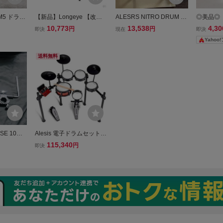
DM5 ドラム
【新品】Longeye 【改良
ALESRS NITRO DRUM M
◎美品◎ 
アレシス 3
バージョン】 椅子 電子ピ
ODULE セット 電子ドラム
ローン ド
10,773
13,538
4,30
円
円
即決
現在
即決
アノスタンド キーボード
打楽器 アレシス 電源 ディ
ムスツー
Yahoo
セット ピアノ スタンド ベ
スプレイ反応確認済み
椅子 ア
ンチ 折りたたみ式 X型 高
送料無料
さ調整可 98
o SE 10イ
Alesis 電子ドラムセット
ネア 電子
デュアルゾーンの静音メッ
115,340
円
即決
シュパッド 500以上のBFD
サウンド Bluetooth USB M
mc