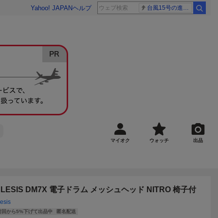
Yahoo! JAPAN
ヘルプ
台風15号の進路 解説
マイオク
ウォッチ
出品
ALESIS DM7X 電子ドラム メッシュヘッド NITRO 椅子付
esis
前回から5%下げて出品中
匿名配送