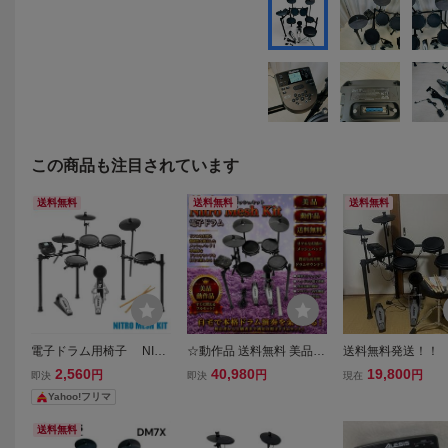
この商品も注目されています
送料無料
送料無料
送料無料
電子ドラム用椅子 NITR
☆動作品 送料無料 美品 Al
送料無料発送！！ 
O MESH KIT ALESIS 楽器
esis アレシス Nitro Mesh
IS ( アレシス )電
2,560
40,980
19,800
円
円
円
即決
即決
現在
※ドラム一式、マットは
Kit 電子ドラム ニトロメッ
ム Nitro Mesh KIT
Yahoo!フリマ
別売り アレシス セット
シュ キット DM7X メッシ
ュヘッド 8ピース 3シンバ
送料無料
ル