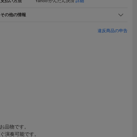
支払い方法
Yahoo!かんたん決済
詳細
その他の情報
違反商品の申告
ト 初心者
Alesis Strike Pro SE 12イ
Alesis Strike Pro SE 12イ
YAMAHA
ントーン O
ンチ タム スネア 電
ンチ タム スネア 電
用 タムホル
26,500
25,000
5,555
円
円
即決
即決
現在
 ドラム椅子
子ドラム ヤフオク
子ドラム
aytech 電
Yahoo!フリマ
ッドホン付
50 メッシ
ッド採用
打楽器 まと