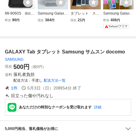
IW-9060S doco
Samsung Galaxy
タブレット スマ
Samsung Galaxy
mo GALAXY Tab
Tab SC-01E Doco
ホまとめ売り G
Tab4 7.0 T230専
90
384
21
406
即決
円
現在
円
現在
円
即決
円
本体のみ SC-01C
mo XI シルバー S/
ALAXY エイス
用 液晶保護フィル
Yahoo!フリマ
判定〇
N:R38FC0GWN9
ース Huawei
ム
E IMEI: 35543306
シャープ
1185652★ 動作未
確認 ★ 平成レト
GALAXY Tab タブレット Samsung サムスン docomo
ロ! ★ 希少! ★
SAMSUNG
500
円
現在
（税0円）
落札者負担
送料
配送方法
手渡し
配送方法一覧
1
件
5月3日（日）20時54分
終了
目立った傷や汚れなし
あなただけの特別なクーポンを受け取れます
詳細
5,000円相当、落札価格がお得に