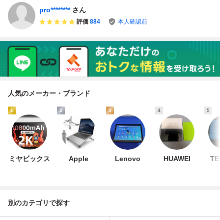
pro********
さん
評価
884
本人確認前
人気のメーカー・ブランド
1
2
3
4
5
ミヤビックス
Apple
Lenovo
HUAWEI
TE
別のカテゴリで探す