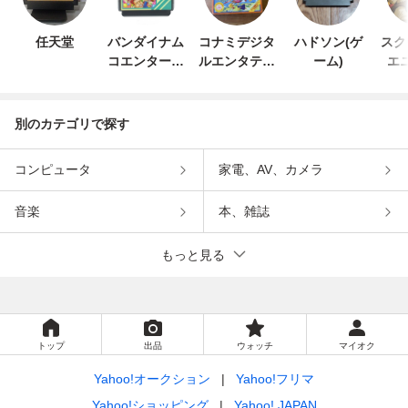
任天堂
バンダイナム
コナミデジタ
ハドソン(ゲ
スク
コエンターテ
ルエンタテイ
ーム)
エ
インメント
ンメント
別のカテゴリで探す
コンピュータ
家電、AV、カメラ
音楽
本、雑誌
もっと見る
トップ
出品
ウォッチ
マイオク
Yahoo!オークション
Yahoo!フリマ
Yahoo!ショッピング
Yahoo! JAPAN