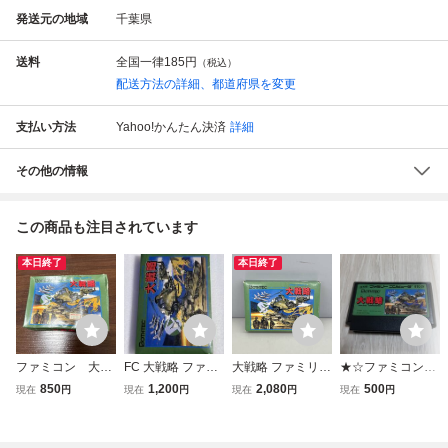
発送元の地域
千葉県
送料
全国一律
185円
（税込）
配送方法の詳細、都道府県を変更
支払い方法
Yahoo!かんたん決済
詳細
その他の情報
この商品も注目されています
本日終了
本日終了
ファミコン 大戦
FC 大戦略 ファミ
大戦略 ファミリー
★☆ファミコンソ
略 箱付き FC ゲー
コン
コンピュータ用ゲ
フト 大戦略☆★
850
1,200
2,080
500
現在
円
現在
円
現在
円
現在
円
ムソフト
ームソフト 箱 取
扱説明書付き