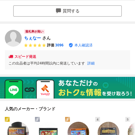
質問する
落札率が高い
ちぇなー
さん
評価
3096
本人確認済
スピード発送
この出品者は平均24時間以内に発送しています
詳細
人気のメーカー・ブランド
1
2
3
4
5