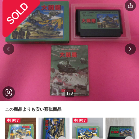
1
/
8
この商品よりも安い類似商品
本日終了
本日終了