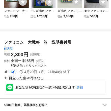
ファミコン 大戦
FC 大戦略 ファミ
大戦略 ファミリー
★☆ファミコンソ
略 箱付き FC ゲー
コン
コンピュータ用ゲ
フト 大戦略☆★
850
1,200
2,080
500
現在
円
現在
円
現在
円
現在
円
ムソフト
ームソフト 箱 取
扱説明書付き
ファミコン 大戦略 箱 説明書付属
任天堂
2,300
円
現在
（税0円）
全国一律
185円
送料
（税込）
配送方法
クリックポスト
16
件
4月20日（月）21時40分
終了
目立った傷や汚れなし
あなただけの特別なクーポンを受け取れます
詳細
5,000円相当、落札価格がお得に