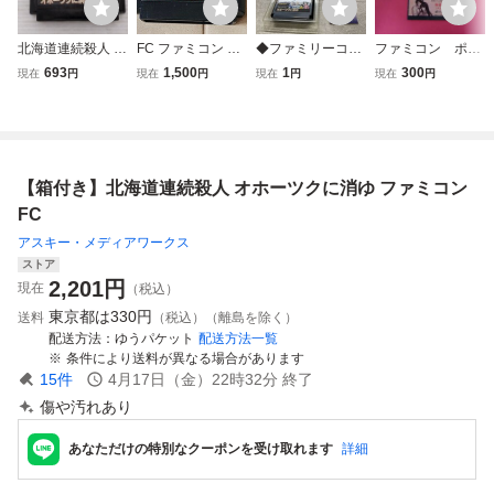
北海道連続殺人 オ
FC ファミコン オ
◆ファミリーコン
ファミコン ポー
ホーツクに消ゆ フ
ホーツクに消ゆ 北
ピューター/ファミ
トピア連続殺人事
693
1,500
1
300
現在
円
現在
円
現在
円
現在
円
ァミコン FC
海道連鎖殺人 任
コン/FC 北海道連
件 箱 説明書付
天堂 箱有
鎖殺人 オホーツク
属
に消ゆ ソフト
【箱付き】北海道連続殺人 オホーツクに消ゆ ファミコン
FC
アスキー・メディアワークス
ストア
2,201
円
現在
（税込）
東京都は
330円
送料
（税込）（離島を除く）
配送方法
ゆうパケット
配送方法一覧
条件により送料が異なる場合があります
15
件
4月17日（金）22時32分
終了
傷や汚れあり
あなただけの特別なクーポンを受け取れます
詳細