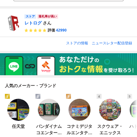
ストア
落札率が高い
レトログ
さん
評価
42990
ストアの情報
ニュースレター配信登録
人気のメーカー・ブランド
1
2
3
4
5
任天堂
バンダイナム
コナミデジタ
スクウェア・
ハド
コエンターテ
ルエンタテイ
エニックス