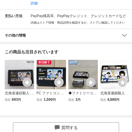
詳細
支払い方法
PayPay残高等、PayPayクレジット、クレジットカードなど
詳細はストア情報・商品説明を確認するか、ストアに確認してください
その他の情報
この商品も注目されています
本日終了
北海道連続殺人 オ
FC ファミコン オ
◆ファミリーコン
北海道連鎖殺人 オ
ホーツクに消ゆ フ
ホーツクに消ゆ 北
ピューター/ファミ
ホーツクに消ゆ
693
1,500
1
4,680
現在
円
現在
円
現在
円
現在
円
ァミコン FC
海道連鎖殺人 任
コン/FC 北海道連
【箱・説明書付
天堂 箱有
鎖殺人 オホーツク
き・動作確認済】
に消ゆ ソフト
４本まで同梱可
FC ファミコン
質問する