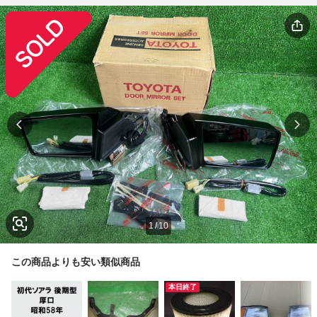
1
/
10
この商品よりも安い類似商品
本日終了