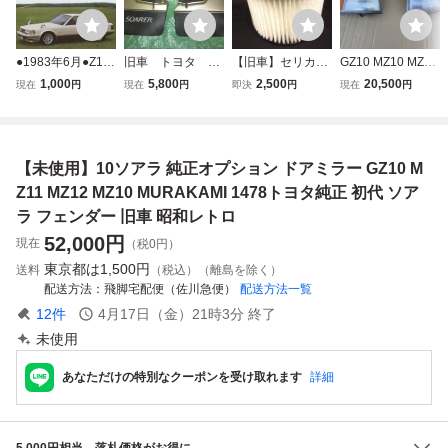
●1983年6月●Z10
旧車 トヨタ ソ
【旧車】セリカXX
GZ10 MZ10 MZ11
後期 ソアラ 厚口
アラ 純正 当時
GA61 MA61／ソ
MZ12 10ソアラ 純
1,000
5,800
2,500
20,500
現在
円
現在
円
即決
円
現在
円
カタログ フェンダ
物 初代 マッド
アラ GZ10 MZ10
正 コーナーランプ
ーミラー車●昭和5
ガード・マッドフ
MZ11 MZ12
左右 3000リミテ
8年 MZ11 GZ10 M
ラップ GZ10 MZ1
ッド
Z10 初代 トヨタ T
1 MZ12 泥除け
【未使用】10ソアラ 純正オプション ドアミラー GZ10 M
OYOTA SOARER
旧車 当時物●
Z11 MZ12 MZ10 MURAKAMI 1478トヨタ純正 初代 ソア
ラ フェンダー 旧車 昭和レトロ
52,000
円
現在
（税0円）
東京都は
1,500円
送料
（税込）（離島を除く）
配送方法
飛脚宅配便（佐川急便）
配送方法一覧
12
件
4月17日（金）21時3分
終了
未使用
あなただけの特別なクーポンを受け取れます
詳細
5,000円相当、落札価格がお得に