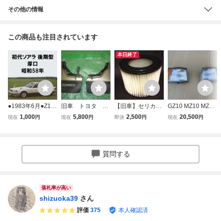
その他の情報
この商品も注目されています
本日終了
●1983年6月●Z10
旧車 トヨタ ソ
【旧車】セリカXX
GZ10 MZ10 MZ11
後期 ソアラ 厚口
アラ 純正 当時
GA61 MA61／ソ
MZ12 10ソアラ 純
1,000
5,800
2,500
20,500
現在
円
現在
円
即決
円
現在
円
カタログ フェンダ
物 初代 マッド
アラ GZ10 MZ10
正 コーナーランプ
ーミラー車●昭和5
ガード・マッドフ
MZ11 MZ12
左右 3000リミテ
8年 MZ11 GZ10 M
ラップ GZ10 MZ1
ッド
Z10 初代 トヨタ T
1 MZ12 泥除け
質問する
OYOTA SOARER
旧車 当時物●
落札率が高い
shizuoka39
さん
評価
375
本人確認済