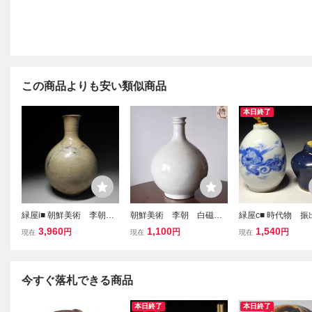
この商品よりも安い類似商品
本日終了
緑屋i■ 朝鮮美術 李朝
朝鮮美術 李朝 白磁
緑屋c■ 時代物 振
白磁 染付 徳利 朝鮮古
朝鮮古陶磁器 花瓶 華
入 2点 瑠璃釉
3,960
1,100
1,540
円
円
円
現在
現在
現在
陶 時代物 i9/0806-1/5-2
道具 壷 陶磁工芸 箱
唐物 中国古玩 古瀬
#80
付 時代物 美術品N102
道具 i9/6-6809/4-
今すぐ落札できる商品
本日終了
本日終了