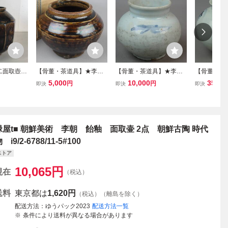
二面取壺・
【骨董・茶道具】★李朝
【骨董・茶道具】★李朝
【骨董・茶
李朝中期／
★★飴釉壷 fo112wb.4 花
★★染付草文小壷 gq054
★★染付寿文丸
5,000
10,000
35,00
円
円
即決
即決
即決
道 華道 朝鮮美術
wb21.3 提灯壷 朝鮮美術
l.4 提灯壷
分院
華道
緑屋t■ 朝鮮美術 李朝 飴釉 面取壷 2点 朝鮮古陶 時代
 i9/2-6788/11-5#100
ストア
10,065
円
現在
（税込）
送料
東京都は
1,620円
（税込）（離島を除く）
配送方法
ゆうパック2023
配送方法一覧
条件により送料が異なる場合があります