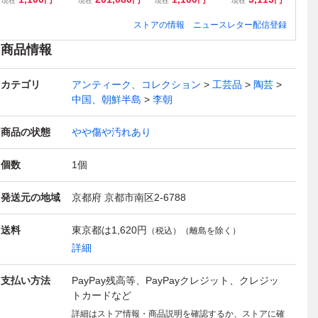
円
円
円
円
現在
現在
現在
現在
現
約0.9mm 囲碁道
イン画帖 手塚治虫
遼時代 唐物 時代
像 スーリヤ像 仏
碗
具 i9/6-6750/5-2
石ノ森章太郎 ちば
物 i9/6-6767/5-3
像 高約40cm
磁 
ストアの情報
ニュースレター配信登録
#80
てつや 赤塚不二夫
#80
ガンダーラ カンボ
#8
等 漫画集団 50周
ジア仏教美術 i9/0
商品情報
年 37名 km/7-
805-6/20-4#140
262/29-3#80
カテゴリ
アンティーク、コレクション
工芸品
陶芸
中国、朝鮮半島
李朝
商品の状態
やや傷や汚れあり
個数
1
個
発送元の地域
京都府 京都市南区2-6788
送料
東京都は
1,620円
（税込）（離島を除く）
詳細
支払い方法
PayPay残高等、PayPayクレジット、クレジッ
トカードなど
詳細はストア情報・商品説明を確認するか、ストアに確