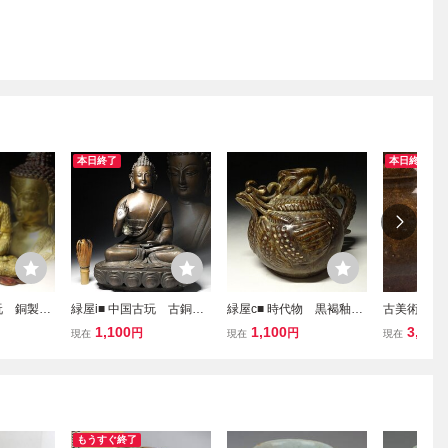
本日終了
本日終了
古玩 銅製
緑屋i■ 中国古玩 古銅
緑屋c■ 時代物 黒褐釉
古美術 朝鮮
チベット仏
チベット仏 釈迦如来像
水注 高麗 遼時代 唐物
飴釉 壷 時
1,100
1,100
3,867
円
円
現在
現在
現在
5cm 仏教
仏像 高約35cm 唐物
時代物 i9/6-6767/5-3#8
だし品 D55
i9/6-67
時代物 仏教美術 i9/0804
0
-2/6-3#100
もうすぐ終了