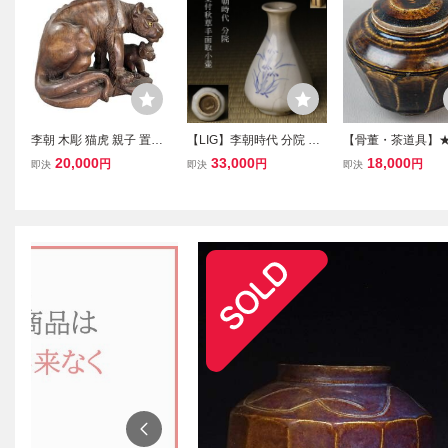
李朝 木彫 猫虎 親子 置物
【LIG】李朝時代 分院 染
【骨董・茶道具】
彫刻細工 縁起物 骨董 古
付 秋草手面取小壷 花器
★★飴釉面取蓋付壷 
20,000
33,000
18,000
円
円
円
即決
即決
即決
玩 古美術 朝鮮美術 古物
箱付 古美術品 朝鮮古陶 2
6tb 朝鮮美術 花道 
一本彫 無垢材 時代物【博
605.578
圓】高19.7cm