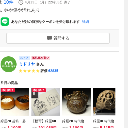
10
件
4月13日（月）22時53分
終了
やや傷や汚れあり
あなただけの特別なクーポンを受け取れます
詳細
質問する
ストア
落札率が高い
ミドリヤ
さん
評価
62835
注目の商品
本日終了
本日終了
緑屋c■ 碁笥 碁
【模写】緑屋h■
緑屋c■ 時代物 黒
緑屋i■ 時代物 ク
緑
石 那智黒 蛤 厚
直筆 イラスト サ
褐釉 水注 高麗
メール 石板 石
信
1,100
201,080
1,100
5,115