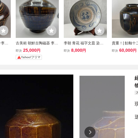
★李朝
古美術 朝鮮古陶磁器 李朝
李朝 青花 福字文皿 染付
貴重！[ 飴釉十
hk13
飴釉 面取 壷 時代物
皿 朝鮮古陶磁器 時代物
李朝 ]／朝鮮・
25,000
8,000
60,000
円
円
円
即決
即決
即決
華道
管26654 骨董 古美術
壺中居
Yahoo!フリマ
物