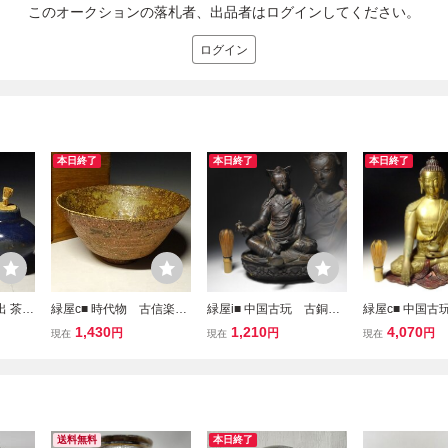
このオークションの落札者、出品者はログインしてください。
ログイン
本日終了
本日終了
本日終了
出 茶
緑屋c■ 時代物 古信楽
緑屋i■ 中国古玩 古銅
緑屋c■ 中国
 染付
自然釉茶碗 木箱 古陶
チベット仏 パドマサン
釈迦如来座像 
1,430
1,210
4,070
円
円
円
現在
現在
現在
戸 茶
磁 i9/6-6752/5-2#80
バヴァ 蓮華生 グル・リン
仏像 高約34.
2#60
ポチェ 高僧 仏像 唐物
美術 唐物 時代物 
時代物 仏教美術 i9/0803
45/13-2#100
-8/10-3#100
送料無料
本日終了