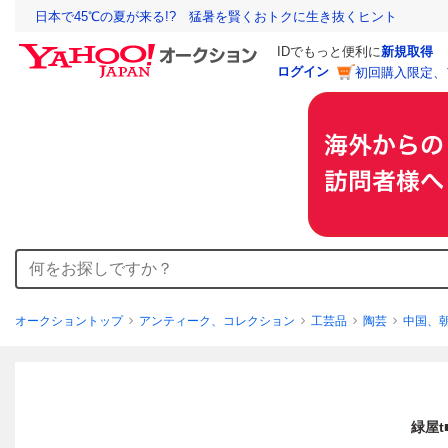
日本で45℃の夏が来る!? 猛暑を賢くおトクに生き抜くヒント
IDでもっと便利に
新規取得
ログイン
初回購入限定、
オークショントップ
アンティーク、コレクション
工芸品
陶芸
中国、
緑屋t