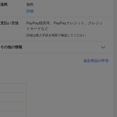
送料
無料
ス スター
ポンテヴェキオ ピアス ダ
新品/ピアス/K18GP/エメ
550円スタ
詳細
 18金 1
イヤ ダイヤモンド 0.04ct/
ラルド/ダイヤ/18金/ピン
ス/K18GP
69,800
1,188
550
円
円
円
即決
現在
現在
 シンプル
0.04ct フラワー K18PG B
クゴールド/女性/レディー
ース/18金
支払い方法
PayPay残高等、PayPayクレジット、クレジッ
18GP CZ
LJ
ス/両耳/スタッド/一粒/CZ/
ド/両耳/ロ
トカードなど
グラムスタ
カラー/緑/シンプル/上品/P
揺れる/四角/
G
性/PG
詳細は購入手続き画面で確認してください
その他の情報
違反商品の申告