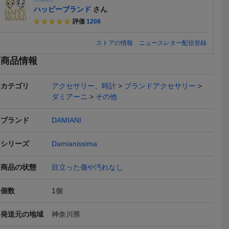
ハッピーブランド
さん
評価
1208
ストアの情報
ニュースレター配信登録
商品情報
カテゴリ
アクセサリー、時計
ブランドアクセサリー
ダミアーニ
その他
ブランド
DAMIANI
品 ダミア
550円スタート/新品/ピア
K18PG ピンクゴールド
新品/ピアス/
シリーズ
Damianissima
G 18金 ダ
ス/K18GP/フック/レディ
ダイヤ ハートデザイン ピ
クル/ライン
550
22,800
880
円
円
円
円
現在
即決
現在
ョ コンビ
ース/18金/ピンクゴール
アス 総重量 約1.1ｇ a
シンプル/1
商品の状態
目立った傷や汚れなし
リング 10号
ド/両耳/ロング/チェーン/
ルド/レディ
本日終了
本日終了
指輪 ダイヤ
揺れる/四角/ダイヤ/CZ/女
丸/上品/女性
性/PG
G
個数
1
個
発送元の地域
神奈川県