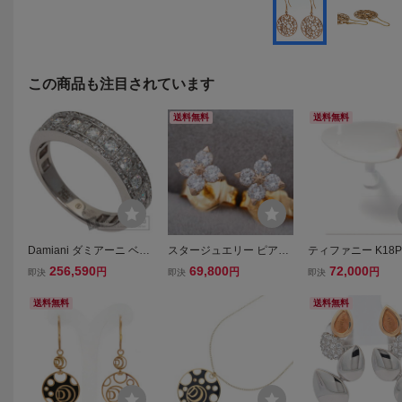
この商品も注目されています
送料無料
送料無料
Damiani ダミアーニ ベル
スタージュエリー ピアス
ティファニー K18P
エポック ダイヤモンド リ
ダイヤ 0.26ct ブライテス
トラスX ダイヤ ピ
256,590
69,800
72,000
円
円
円
即決
即決
即決
ング・指輪 K18ホワイト
ト K18PG
耳用 7704
ゴールド レディース 中古
送料無料
送料無料