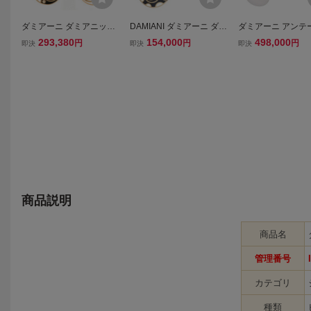
ダミアーニ ダミアニッシ
DAMIANI ダミアーニ ダミ
ダミアーニ アンテ
マ ピアス 750 (K18PG) レ
アニッシマ ダブルフェイ
ヴェダイヤ ピアス 
293,380
154,000
498,000
円
円
円
即決
即決
即決
ディース Damiani [美品]
ス リバーシブル 1Pダイ
G/PG 新品仕上げ
中古 【ジュエリー】
ヤ Au750 K18PG ネック
料無料・返品可♪
レス ピンクゴールド/ブラ
ック/ホワイト
商品説明