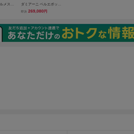
エルメス
ダミアーニ ベルエポック
ロッシュ》
ピアス 750 (K18WG K18P
269,080
円
即決
 K18PG
G) レディース Damiani [美
750 刻
品] 中古 【ジュエリー】