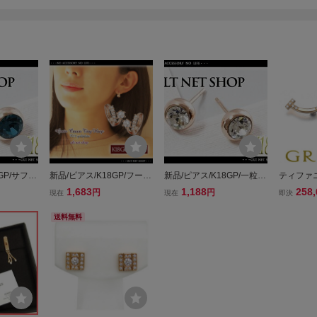
GP/サファ
新品/ピアス/K18GP/フー
新品/ピアス/K18GP/一粒/
ティファニ
金/ピンクゴ
プ/ダイヤ/ピンクゴールド/
ダイヤ/18金/ピンクゴール
ヤ ダイヤ
1,683
1,188
258,
円
円
現在
現在
即決
ィース/両
18金/レディース/両耳/キャ
ド/レディース/両耳/スタッ
ミニ K18P
CZ/カラ
ッチレス/シンプル/小さい/
ド/シンプル/上品/女性/小さ
送料無料
品/PG
小さめ/リング/上品/CZ/PG
い/小ぶり/クリア/CZ/PG