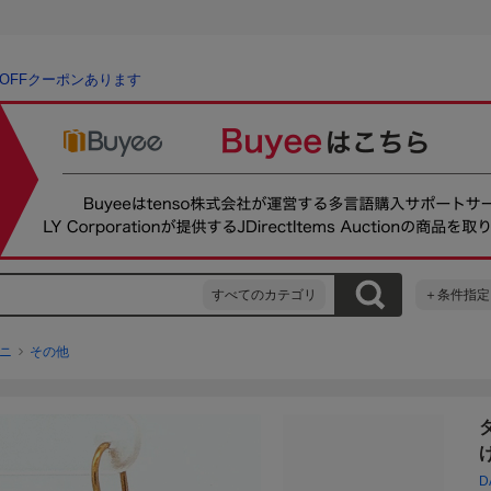
％OFFクーポンあります
すべてのカテゴリ
＋条件指定
ニ
その他
D