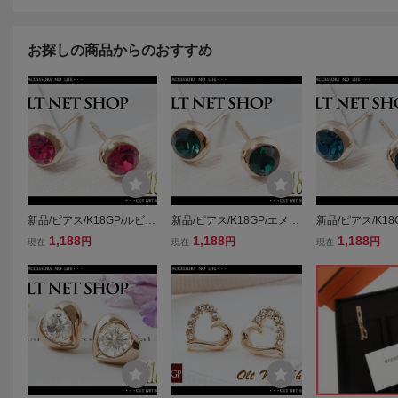
お探しの商品からのおすすめ
新品/ピアス/K18GP/ルビ
新品/ピアス/K18GP/エメラ
新品/ピアス/K18
ー/ダイヤ/18金/ピンクゴー
ルド/ダイヤ/18金/ピンクゴ
イア/ダイヤ/18
1,188
1,188
1,188
円
円
円
現在
現在
現在
ルド/レディース/両耳/スタ
ールド/女性/レディース/両
ールド/女性/レデ
ッド/一粒/CZ/カラーストー
耳/スタッド/一粒/CZ/カラ
耳/スタッド/一粒/
ン/シンプル/上品/女性/PG
ー/緑/シンプル/上品/PG
ー/青/シンプル/上