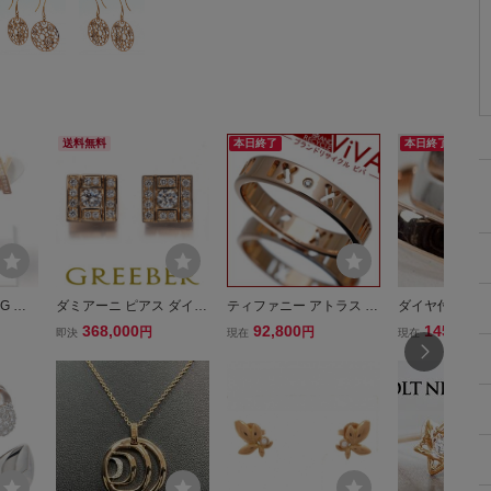
送料無料
本日終了
本日終了
G ア
ダミアーニ ピアス ダイヤ
ティファニー アトラス ピ
ダイヤ付き！美
アス 片
ダイヤモンド ベルエポッ
アスド ダイヤ ナロー リ
ーニ K18PG×W
368,000
92,800
145,544
円
円
即決
現在
現在
ク K18PG/WG BLJ
ング K18PG ピンクゴー
イヤ アブラッチ
ルド 11.5号 美品 新品仕
DANIANI 2連 
上げ済み ゆうパケット対
10.5号 5.6g 
応可能 送料300円
モンド 2625