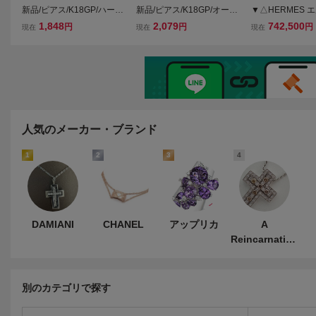
新品/ピアス/K18GP/ハー
新品/ピアス/K18GP/オープ
▼△HERMES 
ト/一粒/ダイヤ/レディース/
ンハート/ダイヤ/レディー
《ケリー・ガヴ
1,848
2,079
742,500
円
円
円
現在
現在
現在
女性/18金/ピンクゴールド/
ス/18金/ピンクゴールド/両
PM ダイヤ ピアス
両耳/スタッド/シンプル/C
耳/スタッド/シンプル/上品/
ピンクゴールド Au
Z/上品/妻/彼女/PG
小ぶり/女性/CZ/PG
印有
人気のメーカー・ブランド
1
2
3
4
DAMIANI
CHANEL
アップリカ
A
Reincarnation
key
別のカテゴリで探す