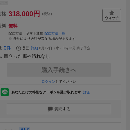
ストア
318,000
円
価格
（税込）
送料
無料
配送方法
ヤマト運輸
配送方法一覧
条件により送料が異なる場合があります
0
件
5日
詳細
8月12日（水）8時13分
終了予定
目立った傷や汚れなし
購入手続きへ
ログイン
してください
あなただけの特別なクーポンを受け取れます
詳細
質問する
ストア