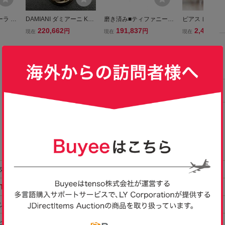
ーラ パ
DAMIANI ダミアーニ K18
磨き済み■ティファニー TI
ピアス レディー
K18W
PG WG ダミアニッシマ
FFANY&Co. ピアス オリ
星 ピンクゴールド
220,662
191,837
2,464
円
円
円
現在
現在
現在
済み♪送
ネックレス ピンク ホワイ
ーブリーフ K18PG×ダイ
8kコーティング
トゴールド ペンダント 50
ヤモンド 1Pダイヤ 新品
小さい 小さめ/ K
cm ブランドアクセサリー
同様 アクセサリー（耳）
ダイヤ ヘキサ
ーピアス PG