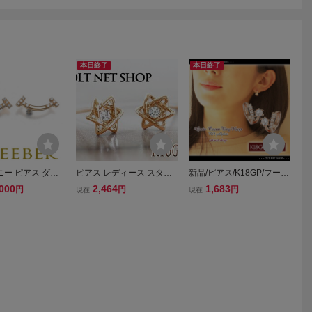
本日終了
本日終了
ー ピアス ダイ
ピアス レディース スター
新品/ピアス/K18GP/フー
モンド Tスマイル
星 ピンクゴールド 18金 18
プ/ダイヤ/ピンクゴールド/
000
2,464
1,683
円
円
円
現在
現在
G BLJ
kコーティング シンプル 小
18金/レディース/両耳/キャ
さい 小さめ/ K18GP CZダ
ッチレス/シンプル/小さい/
イヤ ヘキサグラムスター
小さめ/リング/上品/CZ/PG
ピアス PG