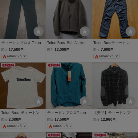
ティートンブロス Teton B
Teton Bros. Sub Jacket K
Teton Brosティートンブ
ros. アブサロカパンツ (メ
haki ティートンブロス サ
ロス/ウィンドリバーパン
17,500
12,000
7,600
即決
円
現在
円
即決
円
ンズ) Absaroka Pant (Me
ブジャケット アクティブ
ツS
Yahoo!フリマ
Yahoo!フリマ
n) L
インサレーション カーキ
TB243-620223
送料無料
送料無料
Teton Bros. ティートンブ
ティートンブロスTeton br
【美品】ティートンブロ
ロス ロゴTシャツ ホワイ
os Wind River Hoody Lサ
ス Teton Bros. ファラロン
2,080
17,500
12,960
即決
円
即決
円
現在
円
ト 半袖
イズ Deep blue
シャツ TB213-80M 登山
Yahoo!フリマ
Yahoo!フリマ
メンズ 040752006
送料無料
送料無料