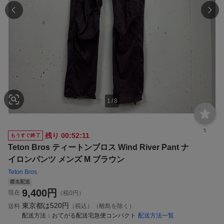
1
/
8
5
残り
00:52:11
もうすぐ終了
Teton Bros ティートンブロス Wind River Pant ナ
イロンパンツ メンズ M ブラウン
Teton Bros.
匿名配送
9,400
円
現在
（税0円）
東京都は
520円
送料
（税込）（離島を除く）
配送方法
おてがる配送宅急便コンパクト
配送方法一覧