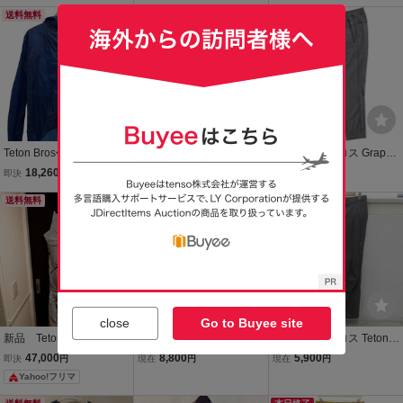
送料無料
送料無料
本日終了
Teton Bros◆Wind River A
TETON-BROS ティートン
ティートンブロス Graphe
P Hoody/タグ付/L/ナイロ
ブロス TB251-19M ブラ
ne Pant グラフェンパンツ
18,260
13,640
6,500
即決
円
即決
円
現在
円
ン/BLU/チェック/TB231-8
ック IND RIVER HOODY
XLサイズ Teton Bros. フ
5M//
送料無料
ブラック JP M トップス
本日終了
リースパンツ Graphite
本日終了
ナイロン メンズ 中古
close
Go to Buyee site
新品 Teton Bros. ティー
ティートンブロス Teton B
ティートンブロス Teton B
トンブロス TB PANT LIG
ros. Wind River Hoody TB
ros. Wind River Pants TB
47,000
8,800
5,900
即決
円
現在
円
現在
円
HT GRAY メンズ M
241-19M ジャパンS MW
201-21M ジャパンXS MW
Yahoo!フリマ
041497004
041497005