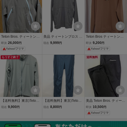
Teton Bros. ティートンブ
美品 ティートンブロス Te
Teton Bros ティートンブ
ロス Lady Bug Jacket レ
ton Bros. Graphene Crew
ロス オクタフリースクル
26,000
9,999
9,200
即決
円
現在
円
即決
円
ディバグジャケット レデ
Men's Graphite グラフェ
ー ユニセックス OCTA Fl
Yahoo!フリマ
Yahoo!フリマ
ィース
ン クルーネック TB233-4
eece Crew アズキ Lサ
2M メンズ M cd04mo-rk2
イズ
もうすぐ終了
送料無料
6y11889
【送料無料】東京)Teton B
【送料無料】東京)Teton B
美品 Teton Bros. ティート
ros. ティートンブロス ウ
ros ティートンブロス ウ
ンブロス/ユニセックス ウ
9,900
8,800
10,500
現在
円
現在
円
即決
円
ィンド リバー フーディー
インド リバー パンツ TB2
ィンドリバーパンツ 未使
Yahoo!フリマ
サイズ S TB251-19M
11-21M サイズS
用に近い