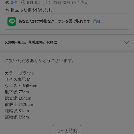
0
件
8月8日（土）21時43分
終了予定
目立った傷や汚れなし
あなただけの特別なクーポンを受け取れます
詳細
5,000円相当、落札価格がお得に
ご覧いただきありがとうございます。
カラー:ブラウン
サイズ表記 M
ウエスト:約86cm
股下:約77cm
総丈:約104cm
前股上:約28cm
腿幅:約31cm
裾幅:約19cm...
もっと読む