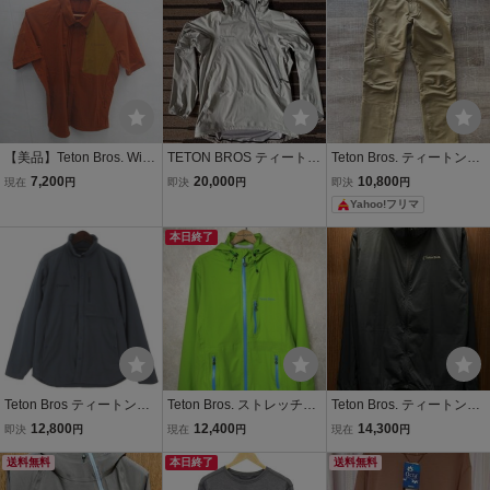
【美品】Teton Bros. Wind
TETON BROS ティートン
Teton Bros. ティートンブ
River Shirts 登山 ティート
ブロスTsurugi Lite Jacket
ロス クラッグパンツ TB2
7,200
20,000
10,800
現在
円
即決
円
即決
円
ンブロス TB231-33M 040
2.0ツルギライトジャケッ
33-32M
Yahoo!フリマ
600004
ト （ライトグレー）
本日終了
Teton Bros ティートンブ
Teton Bros. ストレッチ防
Teton Bros. ティートンブ
ロス 中綿 ジャケット TB2
水ジャケット◆メンズM
ロス TB181-18M ナイロ
12,800
12,400
14,300
即決
円
現在
円
現在
円
33-30M ネイビー系 M メ
サイズ/薄緑/グリーン/マウ
ンジャケット Lサイズ ネ
ンズ
送料無料
ンテンパーカー/アウトド
本日終了
イビー アウトドア
送料無料
ア/登山/ティートンブロス