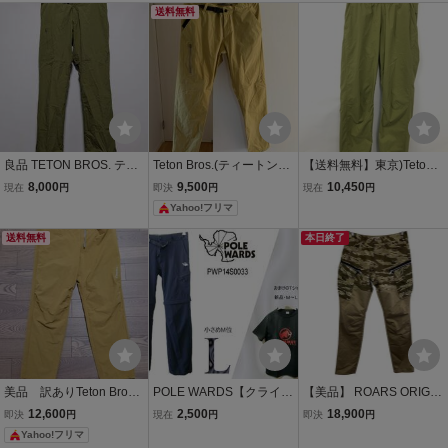
送料無料
良品 TETON BROS. ティ
Teton Bros.(ティートンブ
【送料無料】東京)Teton B
ートンブロス 春夏／軽量
ロス) RIDGE PANT(リッ
ros. ティートンブロス ス
8,000
9,500
10,450
現在
円
即決
円
現在
円
ストレッチ リッジパンツ
ジパンツ) M KHAKI
クランブリングパンツ サ
Yahoo!フリマ
トレッキングパンツ クラ
イズS TB241-09M
イミングパンツ ナイロン
送料無料
本日終了
パンツ メンズL
美品 訳ありTeton Bros.
POLE WARDS【クライミ
【美品】 ROARS ORIGIN
（ティートンブロス）RU
ングパンツ】L (W実75cm
AL（ロアーズオリジナ
12,600
2,500
18,900
即決
円
現在
円
即決
円
N PANT（ラン パンツ）
～86cm)【管1-1】おまけ
ル）カーゴパンツ Mサイ
Yahoo!フリマ
付き
ズ ベージュ系 31891-80