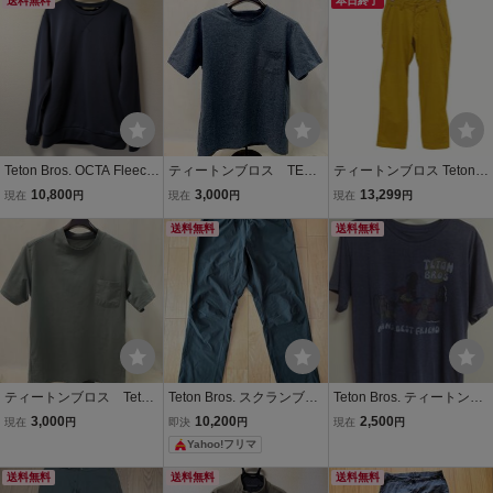
送料無料
本日終了
Teton Bros. OCTA Fleece
ティートンブロス TETO
ティートンブロス Teton B
Crew Navy Mサイズ ティ
N BROS メンズ ベイパ
ros. Wild Bunch Pant TB2
10,800
3,000
13,299
現在
円
現在
円
現在
円
ートンブロス オクタ フリ
ーポケットティー Vapor
33-56M ワイルドバンチ
ース クルーネック
Pocket Tee 半袖ポケット
送料無料
パンツ ユニセックス M ア
送料無料
Tシャツ Sサイズ
ウトドア デイリー cd04m
n-rk26y11980
ティートンブロス Teton
Teton Bros. スクランブリ
Teton Bros. ティートンブ
Bros ベイパーポケットテ
ングパンツ ティートンブ
ロス Tシャツ men's Mサ
3,000
10,200
2,500
現在
円
即決
円
現在
円
ィー Vapor Pocket Tee メ
ロス メンズ L
イズ グレー
Yahoo!フリマ
ンズ Sサイズ 半袖ポケ
ットTシャツ
送料無料
送料無料
送料無料