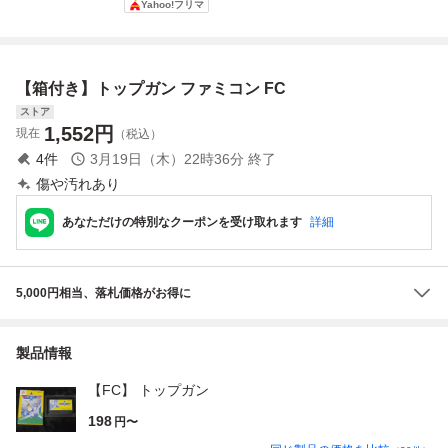
Yahoo!フリマ
425
同梱可 FC ファ
I トップガン
ミコン
【箱付き】トップガン ファミコン FC
ストア
1,552
円
現在
（税込）
4
件
3月19日（木）22時36分
終了
傷や汚れあり
あなただけの特別なクーポンを受け取れます
詳細
5,000円相当、落札価格がお得に
製品情報
【FC】 トップガン
198
円〜