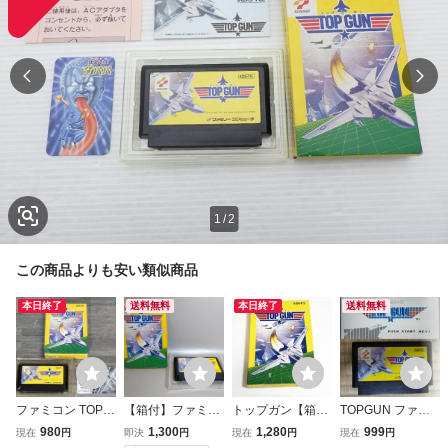
1
/
2
この商品よりも安い類似商品
本日終了
送料無料
本日終了
送料無料
ファミコン TOP G
【箱付】ファミコ
トップガン【箱・
TOPGUN ファミ
UN トップガン 外
ン トップガン
説明書付き・動作
リーコンピュータ
980
1,300
1,280
999
現在
円
即決
円
現在
円
現在
円
箱 説明書付属 150
確認済】４本まで
ー コナミ KONAM