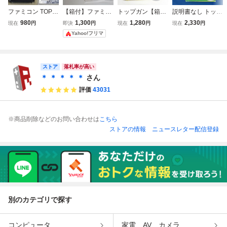
ファミコン TOP G
【箱付】ファミコ
トップガン【箱・
説明書なし トップ
UN トップガン 外
ン トップガン
説明書付き・動作
ガン
980
1,300
1,280
2,330
現在
円
即決
円
現在
円
現在
円
箱 説明書付属 150
確認済】４本まで
Yahoo!フリマ
425
同梱可 FC ファ
ミコン
ストア
落札率が高い
＊ ＊ ＊ ＊ ＊
さん
評価
43031
※商品削除などのお問い合わせは
こちら
ストアの情報
ニュースレター配信登録
別のカテゴリで探す
コンピュータ
家電、AV、カメラ