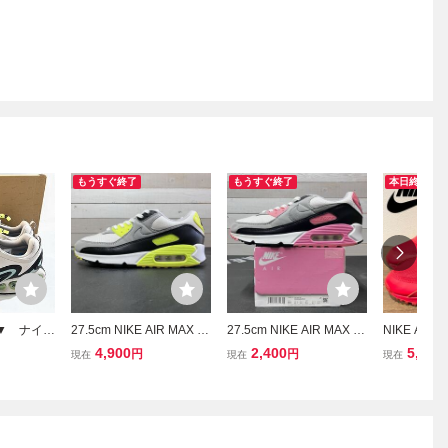
もうすぐ終了
もうすぐ終了
本日終了
品▼ ナイ
27.5cm NIKE AIR MAX 90
27.5cm NIKE AIR MAX 90
NIKE AIR M
ア マックス
VOLT CD0881-103 ナイ
WHITE BLACK PINK CD0
sity Red
4,900
2,400
5,900
円
円
現在
現在
現在
7.5㎝ 】ス
キ エア マックス ヴォル
881-101 ナイキ エア マッ
クス 90 レ
ーズ NIK
ト ボルト
クス ホワイト ブラック
ーカットスニ
Roam
ピンク
918-600 
m