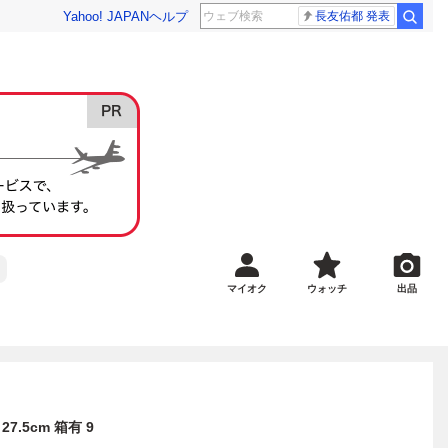
Yahoo! JAPAN
ヘルプ
長友佑都 発表
マイオク
ウォッチ
出品
7.5cm 箱有 9