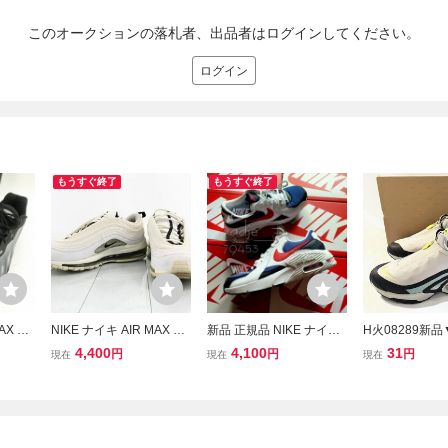
このオークションの落札者、出品者はログインしてください。
ログイン
もうすぐ終了
もうすぐ終了
AX DN
NIKE ナイキ AIR MAX 97
新品 正規品 NIKE ナイキ
H火08289新
ニーカ
エアマックス 921733-10
AIR MAX EXCEE エアマ
キ NIKE エ
4,400
4,100
31
円
円
円
現在
現在
現在
/080
3 26cm ホワイト ローカ
ックス エクシー 白 ホワ
DN ローム 【 2
ットスニーカー
イト 赤 青 トリコロール
ニーカー シュ
定価12100円 27.5cm US
E Air Max DN 
9.5 箱付き