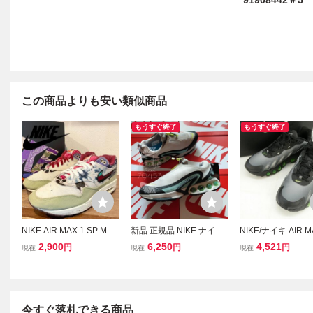
91908442＃5
この商品よりも安い類似商品
もうすぐ終了
もうすぐ終了
NIKE AIR MAX 1 SP Mell
新品 正規品 NIKE ナイキ
NIKE/ナイキ AIR M
ow ナイキ エア マックス
AIR MAX DN ROAM エア
8/エアマックス ス
2,900
6,250
4,521
円
円
円
現在
現在
現在
ワン メロウ メンズ ロー
マックス ディーエヌ ロー
ー FQ7860-003/30 
カットスニーカー DN180
ム カレッジグレー レモン
3-300 カジュアル 27.5cm
撥水 定価23980円 27.5c
m US9.5 箱付き
今すぐ落札できる商品