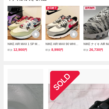
本日終了
送料無料
NIKE AIR MAX 1 SP Mell
NIKE AIR MAX 90 WHITE
NIKE ナイキ AIR M
ow ナイキ エア マックス
TEAM RED ナイキ エア
8 PRM エアマックス
12,900
8,990
26,730
円
円
円
即決
即決
即決
ワン メロウ メンズ ロー
マックス 90 ホワイト レ
プレミアム スニーカ
カットスニーカー DN180
ッド FB9658-100 メンズ
7.5cm
3-300 カジュアル 27.5cm
ローカットスニーカー カ
ジュアル 27.5cm