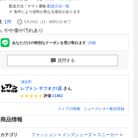
配送方法
ヤマト運輸
配送方法一覧
条件により送料が異なる場合があります
1
件
5月24日（日）6時51分
終了
やや傷や汚れあり
あなただけの特別なクーポンを受け取れます
詳細
質問する
ストア
レプトン ヤフオク!店
さん
評価
11462
ストアの情報
ニュースレター配信登録
商品情報
カテゴリ
ファッション
メンズシューズ
スニーカー