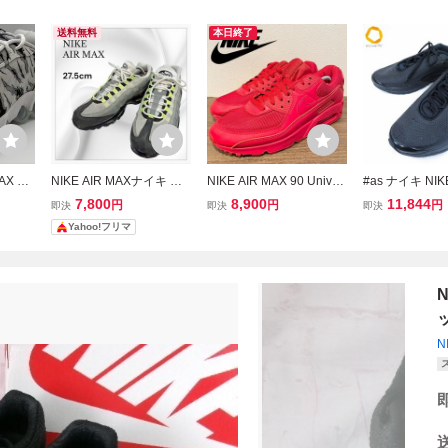
送料無料
本日終了
AX DN
NIKE AIR MAXナイキ エ
NIKE AIR MAX 90 Univer
#as ナイキ NI
 DN8
アマックス 27.5cm メン
sity Red ナイキ エア マッ
カー 27.5cm 
7,800
8,900
11,844
円
円
円
即決
即決
即決
ー 2
ズ スニーカー
クス 90 レッド メンズ ロ
クス Air Max D
Yahoo!フリマ
ーカットスニーカー CZ7
-006 美品 メンズ
918-600 カジュアル 27c
9] k01
m
ッ
N