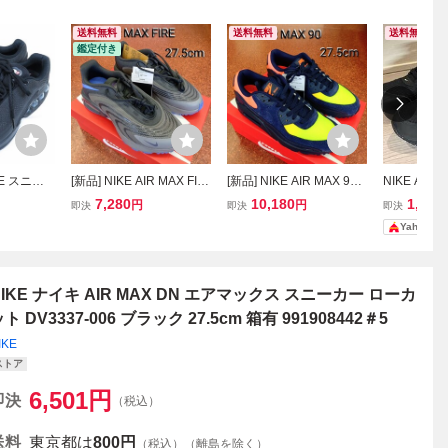
送料無料
送料無料
送料無料
鑑定付き
KE スニー
[新品] NIKE AIR MAX FIR
[新品] NIKE AIR MAX 90
NIKE AIR
黒 エアマッ
E ナイキ エアマックス フ
ナイキ エアマックス 90
トスニーカー
7,280
10,180
1,800
円
円
即決
即決
即決
N DV3337
ァイア スニーカー 27.5c
ローカットスニーカー 27.
ス IVO 27.5
Yahoo!
 [95342
m
5cm
11
NIKE ナイキ AIR MAX DN エアマックス スニーカー ローカ
ト DV3337-006 ブラック 27.5cm 箱有 991908442＃5
IKE
ストア
6,501
円
即決
（税込）
送料
東京都は
800円
（税込）（離島を除く）