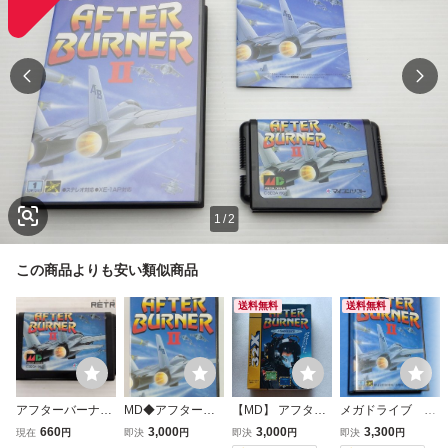
1
/
2
この商品よりも安い類似商品
送料無料
送料無料
アフターバーナー
MD◆アフターバ
【MD】 アフター
メガドライブ ア
2 メガドライブ M
ーナーⅡ◆箱説あ
バーナー コンプリ
フターバーナーⅡ
660
3,000
3,000
3,300
現在
円
即決
円
即決
円
即決
円
D
り
ート 【32X】箱の