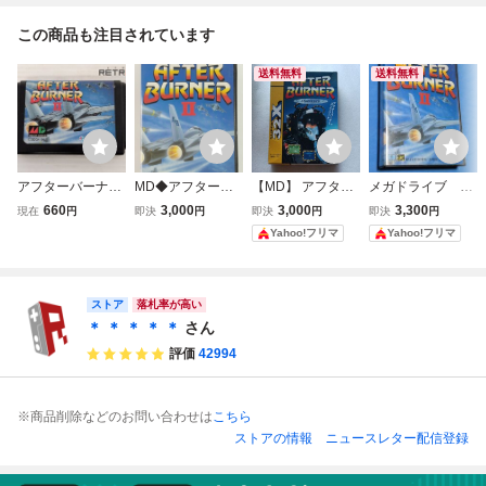
この商品も注目されています
送料無料
送料無料
アフターバーナー
MD◆アフターバ
【MD】 アフター
メガドライブ ア
2 メガドライブ M
ーナーⅡ◆箱説あ
バーナー コンプリ
フターバーナーⅡ
660
3,000
3,000
3,300
現在
円
即決
円
即決
円
即決
円
D
り
ート 【32X】箱の
Yahoo!フリマ
Yahoo!フリマ
み
ストア
落札率が高い
＊ ＊ ＊ ＊ ＊
さん
評価
42994
※商品削除などのお問い合わせは
こちら
ストアの情報
ニュースレター配信登録