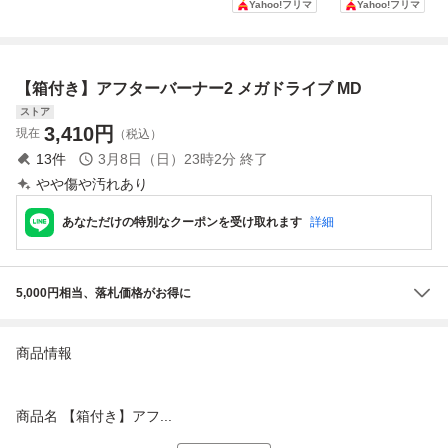
Yahoo!フリマ
Yahoo!フリマ
み
【箱付き】アフターバーナー2 メガドライブ MD
ストア
3,410
円
現在
（税込）
13
件
3月8日（日）23時2分
終了
やや傷や汚れあり
あなただけの特別なクーポンを受け取れます
詳細
5,000円相当、落札価格がお得に
商品情報
商品名 【箱付き】アフ...