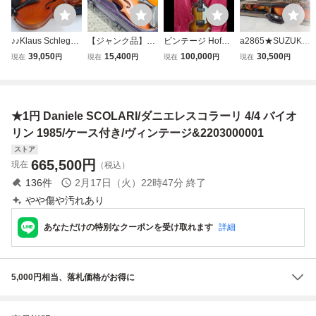
♪♪Klaus Schlegel
【ジャンク品】Er
ビンテージ Hofner
a2865★SUZUKI
Erlback i.o 1985
nst Heinrich Roth
500/1 バイオリン
鈴木バイオリン N
39,050
15,400
100,000
30,500
現在
円
現在
円
現在
円
現在
円
バイオリン クラウ
1985年 バイオリ
ベース 1984～198
O.540 サイズ4/4
スシュレーゲル H.
ン 4/4size エルン
5年製 レイズドロ
anno1992 虎杢
WANKA弓/ケース
スト・ロート ケー
ゴ ドイツ製 ハー
フルサイズバイオ
付♪♪034679007m
ス付き 魂柱欠品 1
ドケース付 送料無
リン SUGITO 弓/
★1円 Daniele SCOLARI/ダニエレスコラーリ 4/4 バイオ
♪♪
円~ Y9809-
料
ハードケース付き
美品
リン 1985/ケース付き/ヴィンテージ&2203000001
ストア
665,500
円
現在
（税込）
136
件
2月17日（火）22時47分
終了
やや傷や汚れあり
あなただけの特別なクーポンを受け取れます
詳細
5,000円相当、落札価格がお得に