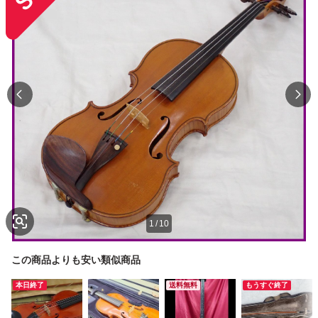
1
/
10
この商品よりも安い類似商品
本日終了
送料無料
もうすぐ終了