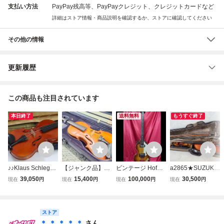
支払い方法
PayPay残高等、PayPayクレジット、クレジットカードなど
詳細はストア情報・商品説明を確認するか、ストアに確認してください
その他の情報
更新履歴
この商品も注目されています
本日終了
送料無料
もうすぐ終了
♪♪Klaus Schlegel
【ジャンク品】Er
ビンテージ Hofner
a2865★SUZUKI
Erlback i.o 1985
nst Heinrich Roth
500/1 バイオリン
鈴木バイオリン N
39,050
15,400
100,000
30,500
現在
円
現在
円
現在
円
現在
円
バイオリン クラウ
1985年 バイオリ
ベース 1984～198
O.540 サイズ4/4
スシュレーゲル H.
ン 4/4size エルン
5年製 レイズドロ
anno1992 虎杢
WANKA弓/ケース
スト・ロート ケー
ゴ ドイツ製 ハー
フルサイズバイオ
付♪♪034679007m
ストア
ス付き 魂柱欠品 1
ドケース付 送料無
リン SUGITO 弓/
♪♪
円~ Y9809-
料
ハードケース付き
＊ ＊ ＊ ＊ ＊
さん