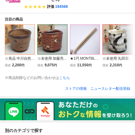
美品
評価
194568
注目の商品
☆美品 中川自然坊
☆未使用 加藤亮太
★1円 MONTBLA
☆未使用 丸田宗彦
絵唐津 皮鯨 ぐい
郎 美濃焼 紅志野
NC/モンブラン マ
唐津焼 白ぐい呑
2,200
9,075
11,550
2,310
現在
円
現在
円
現在
円
現在
円
呑 共箱・共布・栞
酒呑 共箱・共布付
イスターシュテュ
共箱・布・栞付き/
付き/陶器/酒器/和
き/陶器/酒器/陶芸/
ック 万年筆 No.12
陶器/酒器/陶芸/焼
※商品削除などのお問い合わせは
こちら
食器/盃/猪口/陶芸/
焼き物/作家物&17
46 ゴールド/ペン
き物/作家物&1747
焼き物/作家物&17
47000697
先750/ニブEF/ス
000698
ストアの情報
ニュースレター配信登録
47000700
トライプ&090070
0022
別のカテゴリで探す