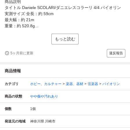
商品説明
タイトル Daniele SCOLARI/ダニエレスコラーリ 4/4 バイオリン
実測サイズ 全長：約 59cm
最大幅：約 21m
重量：約 520.8g...
もっと読む
5ヶ月前に更新
違反報告
商品情報
カテゴリ
ホビー、カルチャー
楽器、器材
弦楽器
バイオリン
商品の状態
やや傷や汚れあり
個数
1
個
発送元の地域
神奈川県 川崎市