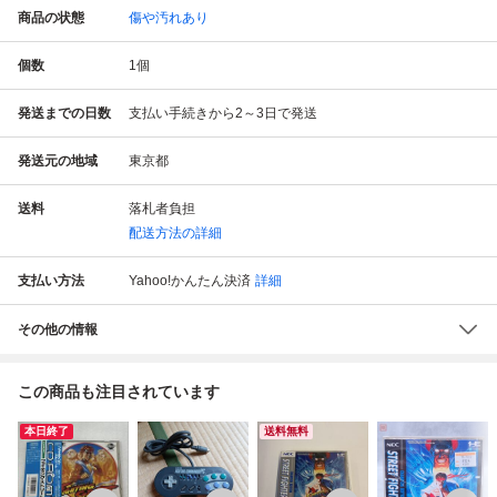
商品の状態
傷や汚れあり
個数
1
個
発送までの日数
支払い手続きから2～3日で発送
発送元の地域
東京都
送料
落札者負担
配送方法の詳細
支払い方法
Yahoo!かんたん決済
詳細
その他の情報
この商品も注目されています
本日終了
送料無料