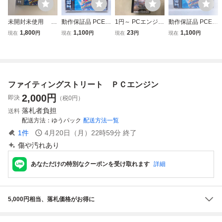
未開封未使用 P
動作保証品 PCE P
1円～ PCエンジン
動作保証品 PCE P
Cエンジン HuCA
Cエンジン PCE ス
HuCARD ドラゴ
Cエンジン Huカー
1,800
1,100
23
1,100
現在
円
現在
円
現在
円
現在
円
RD ストリートフ
トリートファイタ
ンスピリット スト
ド ストリートファ
ァイターII ダッシ
ーII ダッシュ 箱説
リートファイターI
イターII ダッシュ
ュ
帯ハガキ付【PP
Iダッシュ 他
STREET FIGHTE
R II’ 箱説帯ハガキ
付【PP
ファイティングストリート ＰＣエンジン
2,000
円
即決
（税0円）
落札者負担
送料
配送方法
ゆうパック
配送方法一覧
1
件
4月20日（月）22時59分
終了
傷や汚れあり
あなただけの特別なクーポンを受け取れます
詳細
5,000円相当、落札価格がお得に