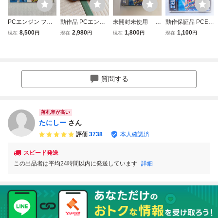
PCエンジン ファ
動作品 PCエンジ
未開封未使用 P
動作保証品 PCE P
イティングストリ
ン HORI ファイテ
Cエンジン HuCA
Cエンジン PCE ス
8,500
2,980
1,800
1,100
現在
円
現在
円
現在
円
現在
円
ート
ィングコマンダー
RD ストリートフ
トリートファイタ
PC HPJ-07
ァイターII ダッシ
ーII ダッシュ 箱説
ュ
帯ハガキ付【PP
質問する
落札率が高い
たにしー
さん
評価
3738
本人確認済
スピード発送
この出品者は平均24時間以内に発送しています
詳細