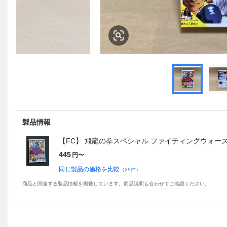
製品情報
【FC】 飛龍の拳スペシャル ファイティングウォー
445
円〜
同じ製品の価格を比較
（
29
件）
商品と関連する製品情報を掲載しています。商品説明も合わせてご確認ください。