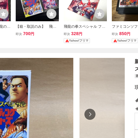
飛龍の拳
【箱・取説のみ】 飛龍
飛龍の拳スペシャル ファ
ファミコンソフ
ティン
の拳スペシャル ファイ
イティングウォーズ 説明
拳スペシャル 
700
328
850
円
円
円
即決
即決
即決
ャーブ
ティングウォーズ ソフ
書のみ ファミコン FC
ングウォーズ CB
Yahoo!フリマ
Yahoo!フリマ
年 CBF
ト無し
【同梱割可】
フトのみ
yuNoK