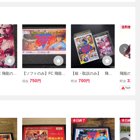
送料無料
C 飛龍の拳
【ソフトのみ】FC 飛龍の
【箱・取説のみ】 飛龍
飛龍の拳ス
ァイティン
拳スペシャル ファイティ
の拳スペシャル ファイ
イティング
750
700
328
円
円
円
現在
即決
即決
ルチャーブ
ングウォーズ カルチャー
ティングウォーズ ソフ
書のみ ファ
Yahoo!
成3年 CBF
ブレーン 1991 ファミコ
ト無し
【同梱割可
iryuNoK
ン HiryuNoKenSpecial:Fi
s
ghtingWars 心眼
本日終了
本日終了