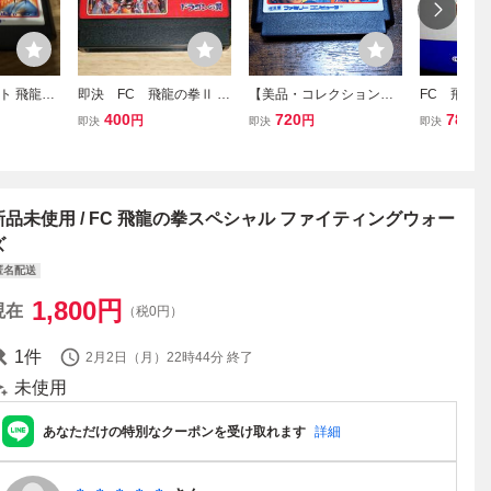
ト 飛龍の
即決 FC 飛龍の拳Ⅱ 飛
【美品・コレクション引
FC 飛龍の
ファイティ
龍の拳2 ドラゴンの翼
退・動作確認済】ファミ
ファイティ
400
720
78,00
円
円
即決
即決
即決
F-4N ソ
作動確認済 同梱可 ク
コン『飛龍の拳スペシャ
サンプル 
リーニング済
ル ファイティングウォー
い 非売
ズ』 コレクター・マニ
店頭デモ用
ア・まとめて・大量
SAMPLE
新品未使用 / FC 飛龍の拳スペシャル ファイティングウォー
ズ
匿名配送
1,800
円
現在
（税0円）
1
件
2月2日（月）22時44分
終了
未使用
あなただけの特別なクーポンを受け取れます
詳細