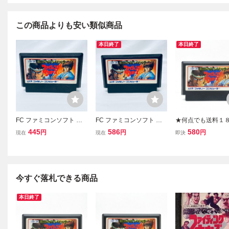
この商品よりも安い類似商品
本日終了
本日終了
FC ファミコンソフト 飛
FC ファミコンソフト 飛
★何点でも送料１
龍の拳スペシャル ファ
龍の拳スペシャル ファ
★ 飛龍の拳スペシ
445
586
580
円
円
円
現在
現在
即決
イティングウォーズ ソフ
イティングウォーズ ソフ
ァイティングウォー
トのみ 起動確認済
トのみ 起動確認済
ァミコン タ34レ即
C ソフト 動作確認
今すぐ落札できる商品
本日終了